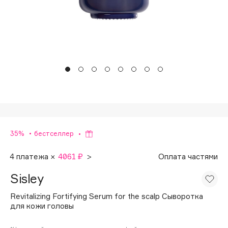
Подарки
Tom Ford
HFC
Для дома
Angiopharm
Техника
KIKO Milano
Estée Lauder
Clarins
0 - 9
100BON
35%
бестселлер
22|11
4 платежа ×
4061 ₽
>
Оплата частями
Sisley
A
Revitalizing Fortifying Serum for the scalp Сыворотка
для кожи головы
Acqua di Parma
Acque di Italia