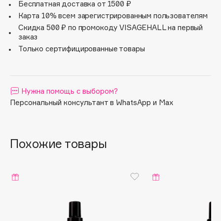
Кроме того, она мгновенно успокаивает кожу головы,
Бесплатная доставка от 1500 ₽
снимая ощущение дискомфорта при чувствительной
Apagard
Карта 10% всем зарегистрированным пользователям
коже головы, придаёт объём, повышая жизненные силы
Aravia Professional
Скидка 500 ₽ по промокоду VISAGEHALL на первый
и плотность волос.
заказ
Arcadia
Только сертифицированные товары
Archetype
Architect Demidoff
ARIVE MAKEUP
Нужна помощь с выбором?
Art&Fact
Персональный консультант в WhatsApp и Max
Art-Visage
Artdeco
Astra
Похожие товары
Atelier Rebul
Augustinus Bader
Aveda
Avene