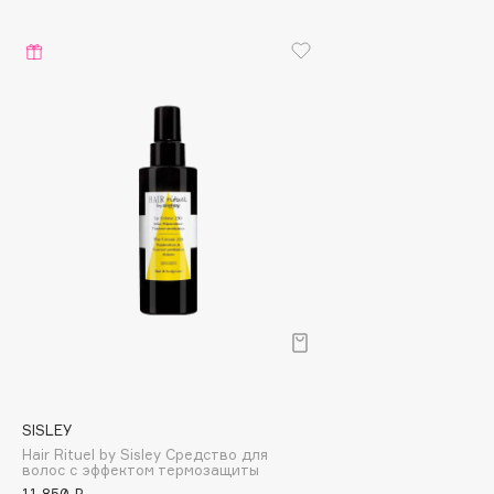
Biomed
Biorepair
Blanx
Blistex
BLOME
Boadicea The Victorious
Bobbi Brown
BOOMSHOP
BORK
Brunello Cucinelli
Bvlgari
by TERRY
BY WISHTREND
Byredo
SISLEY
Hair Rituel by Sisley Средство для
волос с эффектом термозащиты
C
11 850 ₽