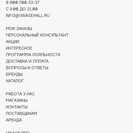
8-800-700-33-37
Collagenina
C 9:00 ДО 21:00
Consly
INFO@VISAGEHALL.RU
Corimo
МОИ ЗАКАЗЫ
CosRX
ПЕРСОНАЛЬНЫЙ КОНСУЛЬТАНТ
Cottolina
АКЦИИ
Crescina
ИНТЕРЕСНОЕ
Cunzite
ПРОГРАММА ЛОЯЛЬНОСТИ
ДОСТАВКА И ОПЛАТА
Curaprox
ВОПРОСЫ И ОТВЕТЫ
БРЕНДЫ
КАТАЛОГ
D
РАБОТА У НАС
d'Alba
МАГАЗИНЫ
DABO
КОНТАКТЫ
DARLING*
ПОСТАВЩИКАМ
АРЕНДА
Darphin
Davines
VISAGE PRO