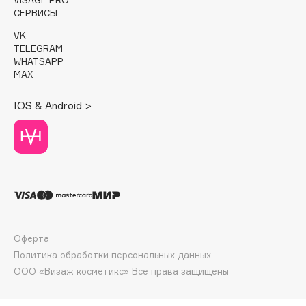
Deonica
СЕРВИСЫ
Dessange
VK
TELEGRAM
Dior
WHATSAPP
Divage
MAX
Dolce & Gabbana
IOS & Android >
Dolomit
Dorco
DP Daily Perfection
Dr. Vranjes Firenze
Dr.Althea
Dr.Ceuracle
Dr.Jart+
Оферта
DSD de Luxe
Политика обработки персональных данных
Dyson
ООО «Визаж косметикс» Все права защищены