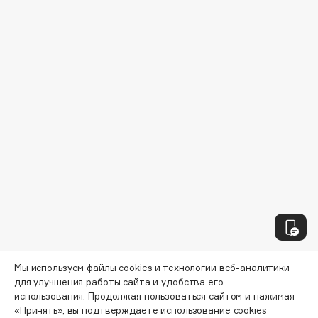
Biomed
Biorepair
Blanx
Blistex
BLOME
Boadicea The Victorious
Bobbi Brown
BOOMSHOP
BORK
Brunello Cucinelli
Bvlgari
by TERRY
BY WISHTREND
Byredo
Мы используем файлы cookies и технологии веб-аналитики
для улучшения работы сайта и удобства его
использования. Продолжая пользоваться сайтом и нажимая
C
«Принять», вы подтверждаете использование cookies