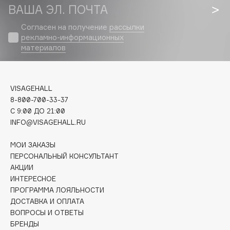
Biomed
ВАША ЭЛ. ПОЧТА
Biorepair
Согласен на получение
рассылки
Blanx
рекламно-информационных
Blistex
материалов
BLOME
Boadicea The Victorious
VISAGEHALL
Bobbi Brown
8-800-700-33-37
BOOMSHOP
C 9:00 ДО 21:00
BORK
INFO@VISAGEHALL.RU
Brunello Cucinelli
МОИ ЗАКАЗЫ
Bvlgari
ПЕРСОНАЛЬНЫЙ КОНСУЛЬТАНТ
by TERRY
АКЦИИ
BY WISHTREND
ИНТЕРЕСНОЕ
Byredo
ПРОГРАММА ЛОЯЛЬНОСТИ
ДОСТАВКА И ОПЛАТА
ВОПРОСЫ И ОТВЕТЫ
C
БРЕНДЫ