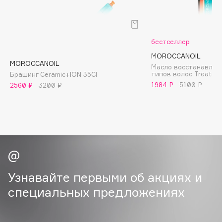
B
Babor
Baffy
бестселлер
Balmain Hair Couture
MOROCCANOIL
ЭКСКЛЮЗИВ
MOROCCANOIL
Масло восстанавлив
Banderas
типов волос Treatme
Брашинг Ceramic+ION 35CI
Basicare
1984 ₽
5100 ₽
2560 ₽
3200 ₽
Batiste
Beauty Bomb
Beauty Pati
Beautyblades
НОВИНКА
beautyblender
Bebble
Узнавайте первыми об акциях и
Beverly Hills Polo Club
специальных предложениях
Biodance
Bioderma