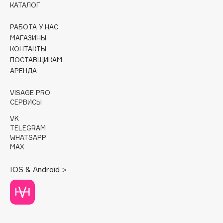
КАТАЛОГ
Cadence
РАБОТА У НАС
Capelli Dorati
МАГАЗИНЫ
Carbon Theory
КОНТАКТЫ
ПОСТАВЩИКАМ
Carmex
АРЕНДА
Carolina Herrera
Catrice
VISAGE PRO
Celimax
СЕРВИСЫ
Cettua
VK
TELEGRAM
Chupa Chups
WHATSAPP
Clarette
MAX
Clarins
IOS & Android >
Clarins Precious
НОВИНКА
Clinique
Clive Christian
Club De Nuit