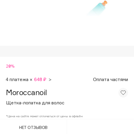
Подарки
Tom Ford
HFC
Для дома
Angiopharm
Техника
KIKO Milano
Estée Lauder
Clarins
0 - 9
20%
100BON
4 платежа ×
648 ₽
>
Оплата частями
22|11
Moroccanoil
Щетка-лопатка для волос
A
*Цена на сайте может отличаться от цены в офлайн
Acqua di Parma
НЕТ ОТЗЫВОВ
Acque di Italia