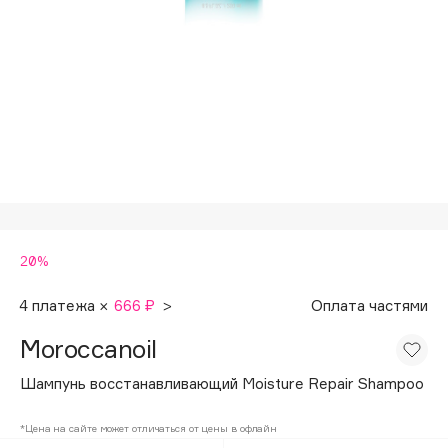
Подарки
Tom Ford
HFC
Для дома
Angiopharm
Техника
KIKO Milano
Estée Lauder
Clarins
0 - 9
20%
100BON
22|11
4 платежа ×
666 ₽
>
Оплата частями
Moroccanoil
A
Шампунь восстанавливающий Moisture Repair Shampoo
Acqua di Parma
*Цена на сайте может отличаться от цены в офлайн
Acque di Italia