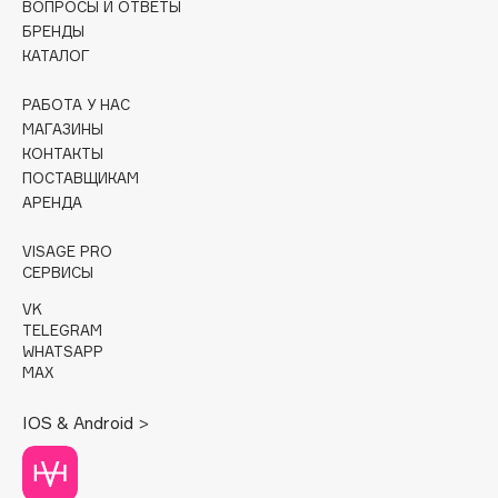
ВОПРОСЫ И ОТВЕТЫ
БРЕНДЫ
Cadence
КАТАЛОГ
Capelli Dorati
Carbon Theory
РАБОТА У НАС
МАГАЗИНЫ
Carmex
КОНТАКТЫ
Carolina Herrera
ПОСТАВЩИКАМ
Catrice
АРЕНДА
Celimax
VISAGE PRO
Cettua
СЕРВИСЫ
Chupa Chups
VK
Clarette
TELEGRAM
WHATSAPP
Clarins
MAX
Clarins Precious
Clinique
IOS & Android >
Clive Christian
Club De Nuit