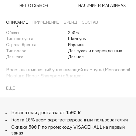
Adele for you
НЕТ ОТЗЫВОВ
НАЛИЧИЕ В МАГАЗИНАХ
Финал лета
Advante
ЭКСКЛЮЗИВ
1 АВГ - 31 АВГ
Aesop
ОПИСАНИЕ
ПРИМЕНЕНИЕ
БРЕНД
СОСТАВ
Age Stop
Объем
ЭКСКЛЮЗИВ
250мл
Тип продукта
Шампунь
AHFA Cosmetics
Страна бренда
Израиль
Ajmal
Тип волос
Для сухих и поврежденных
Для кого
Для нее
Alix Avien
Allies of Skin
Восстанавливающий увлажняющий шампунь (Moroccanoil
AMAN
Moisture Repair Shampoo) обладает
высокоэффективной формулой, которая нежно очищает
Amina Daudova Brushes
и распутывает волосы, насыщая каждую прядь богатым
ЕЩЁ
Amouage
антиоксидантами аргановым маслом, кератином,
Amuleto Di Casa
жирными кислотами и другими питательными
веществами. Эти ингредиенты одновременно работают
Angiopharm
ЭКСКЛЮЗИВ
на двух уровнях: проникают вглубь волоса (кортекс),
Бесплатная доставка от 1500 ₽
Annbeauty
укрепляя его структуру, и увлажняют волосяные
Карта 10% всем зарегистрированным пользователям
луковицы, что в результате делает волосы послушными
Anua
Скидка 500 ₽ по промокоду VISAGEHALL на первый
и здоровыми - снаружи и изнутри. Восстанавливающий
заказ
Apadent