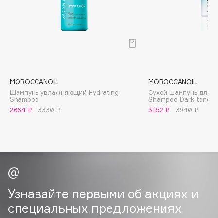
B
Babor
Baffy
Balmain Hair Couture
ЭКСКЛЮЗИВ
Banderas
MOROCCANOIL
MOROCCANOIL
Basicare
Шампунь увлажняющий Hydrating
Сухой шампунь для т
Batiste
Shampoo
Shampoo Dark tones
Beauty Bomb
2664 ₽
3330 ₽
3152 ₽
3940 ₽
Beauty Pati
Beautyblades
НОВИНКА
beautyblender
Bebble
Beverly Hills Polo Club
Узнавайте первыми об акциях и
Biodance
специальных предложениях
Bioderma