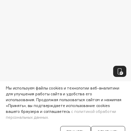
Biomed
Biorepair
Blanx
Blistex
BLOME
Boadicea The Victorious
Bobbi Brown
BOOMSHOP
BORK
Brunello Cucinelli
Bvlgari
Мы используем файлы cookies и технологии веб-аналитики
by TERRY
для улучшения работы сайта и удобства его
BY WISHTREND
использования. Продолжая пользоваться сайтом и нажимая
«Принять», вы подтверждаете использование cookies
Byredo
вашего браузера и соглашаетесь
с политикой обработки
персональных данных.
C