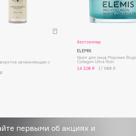
Eva Mosaic
Ex Nihilo
EXOARI L
бестселлер
ELEMIS
Крем для лица Морские Водо
Collagen Ultra Rich
ыворотка увлажняющая с
м
14 320 ₽
17 900 ₽
 ₽
Fragrance Du Bois
Frederic Malle
Frudia
Funny Organix
айте первыми об акциях и