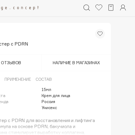
устер с PDRN
Т ОТЗЫВОВ
НАЛИЧИЕ В МАГАЗИНАХ
ПРИМЕНЕНИЕ
СОСТАВ
15мл
кта
Крем для лица
енда
Россия
Унисекс
тер с PDRN для восстановления и лифтинга
мула на основе PDRN, бакучиола и
ина стимулирует выработку коллагена,