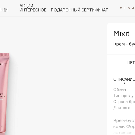
АКЦИИ
НКИ
ИНТЕРЕСНОЕ
ПОДАРОЧНЫЙ СЕРТИФИКАТ
Mixit
P
Q
R
S
T
U
V
W
Y
Z
А - Я
Крем - б
НЕ
ОПИСАНИЕ
Angiopharm
Объем
KIKO Milano
Тип проду
Страна бр
Estée Lauder
Для кого
Clarins
Крем-бус
кожи. Фор
астаксант