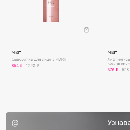
EGIA
EpilProfi
Eigshow
Erborian
Elemis
Essence
Elian Russia
Essential Parfums Paris
Elie Saab
Estrâde
MIXIT
MIXIT
Сыворотка для лица с PDRN
Лифтинг-с
коллагено
854 ₽
1220 ₽
F
370 ₽
528
FANE
Flipper
Farmstay
FLOEMA
Felce Azzurra
Floraïku
Fillerina
Forlle'd
ЭКСКЛЮЗИВ
Fiona Franchimon
Узнав