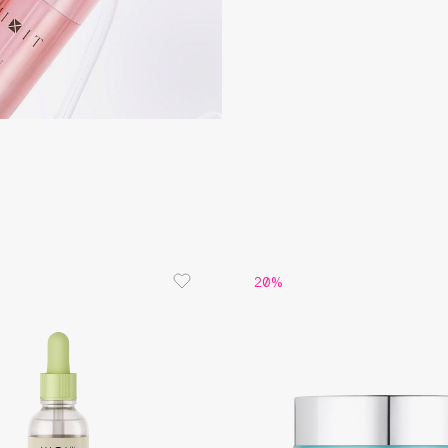
Dr.Althea
Dr.Ceuracle
Dr.Jart+
DSD de Luxe
Dyson
20%
Estée Lauder
Etat Pur
Etude House
Etude organix