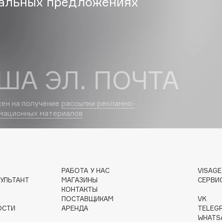
альных предложениях
Gourmandise
Grace Day
ША ЭЛ. ПОЧТА
Guerlain
Guess
сен на получение
рассылки рекламно-
мационных материалов
РАБОТА У НАС
VISAG
Holika Holika
УЛЬТАНТ
МАГАЗИНЫ
СЕРВИ
Holly Polly
КОНТАКТЫ
ПОСТАВЩИКАМ
VK
Holy Land
ОСТИ
АРЕНДА
TELEG
WHATS