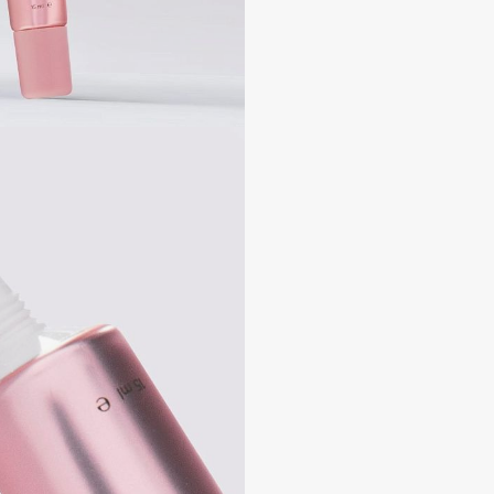
Aveda
Avene
Boadicea The Victorious
Bobbi Brown
BOOMSHOP
BORK
Brunello Cucinelli
Bvlgari
by TERRY
BY WISHTREND
Byredo