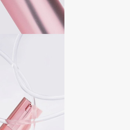
Consly
Corimo
CosRX
Cottolina
Crescina
Cunzite
Curaprox