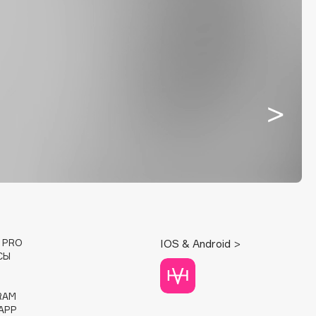
E PRO
IOS & Android >
СЫ
RAM
APP