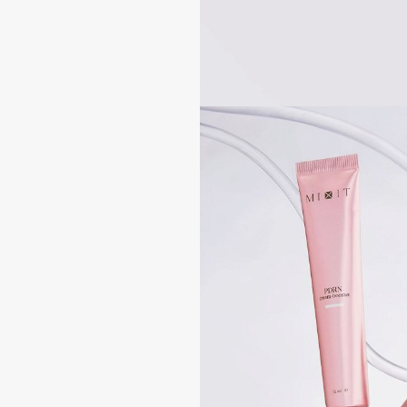
BLOME
C
Cadence
Chupa Chups
Capelli Dorati
Clarette
Carbon Theory
Clarins
Carmex
Clarins Precious
Carolina Herrera
Clinique
Catrice
Clive Christian
Celimax
Club De Nuit
Cettua
Collagenina