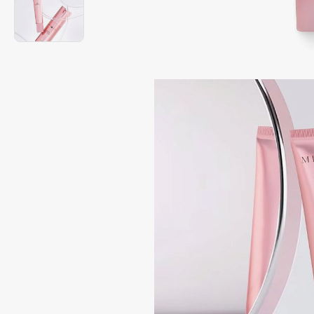
Подарки
0 - 9
Для дома
100BON
22|11
Техника
A
Acqua di Parma
Amina Daudova Brushes
Acque di Italia
Amouage
Adele for you
Amuleto Di Casa
Advante
Angiopharm
ЭКСКЛЮЗИВ
ЭКСКЛЮЗИВ
Aesop
Annbeauty
Age Stop
Anua
ЭКСКЛЮЗИВ
Apadent
AHFA Cosmetics
Apagard
Ajmal