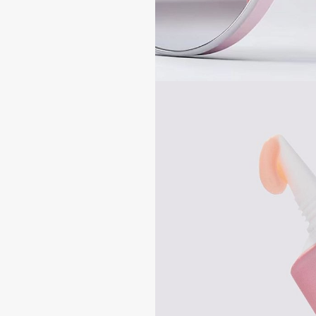
Aravia Professional
Alix Avien
Arcadia
Allies of Skin
Archetype
AMAN
B
Babor
beautyblender
Baffy
Bebble
Balmain Hair Couture
Beverly Hills Polo Club
ЭКСКЛЮЗИВ
Biodance
Banderas
Bioderma
Basicare
Biomed
Batiste
Biorepair
Beauty Bomb
Blanx
Beauty Pati
Blistex
Beautyblades
НОВИНКА