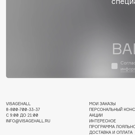
специ
G
Garnier
Giardino Magico
Gecko
Gillette
ВА
Geltek
Givenchy
Genosys
Global Keratin
ЭКСКЛЮЗИВ
Global White
Geomar
Согла
инфор
H
VISAGEHALL
МОИ ЗАКАЗЫ
Hadat Cosmetics
HELIBEAUTY
8-800-700-33-37
ПЕРСОНАЛЬНЫЙ КОНС
Hamis
Hempz
C 9:00 ДО 21:00
АКЦИИ
INFO@VISAGEHALL.RU
ИНТЕРЕСНОЕ
Hapica
HFC
ПРОГРАММА ЛОЯЛЬН
ДОСТАВКА И ОПЛАТА