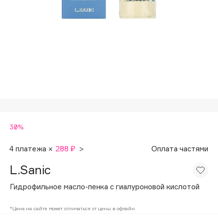
Подарки
Tom Ford
HFC
Для дома
Angiopharm
Техника
KIKO Milano
Estée Lauder
Clarins
0 - 9
30%
100BON
22|11
4 платежа ×
288 ₽
>
Оплата частями
L.Sanic
A
Гидрофильное масло-пенка с гиалуроновой кислотой
Acqua di Parma
*Цена на сайте может отличаться от цены в офлайн
Acque di Italia