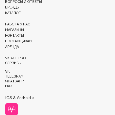
ВОПРОСЫ И ОТВЕТЫ
БРЕНДЫ
Cadence
КАТАЛОГ
Capelli Dorati
Carbon Theory
РАБОТА У НАС
МАГАЗИНЫ
Carmex
КОНТАКТЫ
Carolina Herrera
ПОСТАВЩИКАМ
Catrice
АРЕНДА
Celimax
VISAGE PRO
Cettua
СЕРВИСЫ
Chupa Chups
VK
Clarette
TELEGRAM
WHATSAPP
Clarins
MAX
Clarins Precious
НОВИНКА
Clinique
IOS & Android >
Clive Christian
Club De Nuit