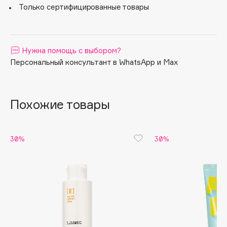
и улучшает ее способность удерживать влагу. Для всех
Только сертифицированные товары
типов кожи, особенно сухой и чувствительной.
Apagard
Aravia Professional
Arcadia
Нужна помощь с выбором?
Archetype
Персональный консультант в WhatsApp и Max
Architect Demidoff
ARIVE MAKEUP
Art&Fact
Похожие товары
Art-Visage
Artdeco
30%
30%
Astra
Atelier Rebul
Augustinus Bader
Aveda
Avene