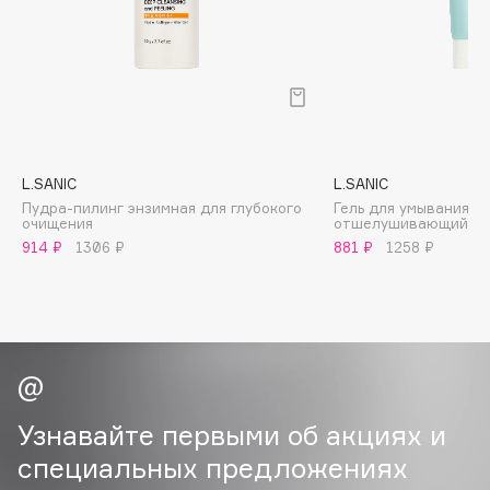
B
Babor
Baffy
Balmain Hair Couture
ЭКСКЛЮЗИВ
Banderas
L.SANIC
L.SANIC
Basicare
Пудра-пилинг энзимная для глубокого
Гель для умывания м
Batiste
очищения
отшелушивающий с 
Beauty Bomb
914 ₽
1306 ₽
881 ₽
1258 ₽
Beauty Pati
Beautyblades
НОВИНКА
beautyblender
Bebble
Beverly Hills Polo Club
Узнавайте первыми об акциях и
Biodance
специальных предложениях
Bioderma