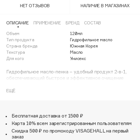
Adele for you
НЕТ ОТЗЫВОВ
НАЛИЧИЕ В МАГАЗИНАХ
Финал лета
Advante
ЭКСКЛЮЗИВ
1 АВГ - 31 АВГ
Aesop
ОПИСАНИЕ
ПРИМЕНЕНИЕ
БРЕНД
СОСТАВ
Age Stop
Объем
ЭКСКЛЮЗИВ
120мл
Тип продукта
Гидрофильное масло
AHFA Cosmetics
Страна бренда
Южная Корея
Ajmal
Текстура
Масло
Для кого
Унисекс
Alix Avien
Allies of Skin
Гидрофильное масло-пенка – удобный продукт 2-в-1,
AMAN
обеспечивающий быстрое и эффективное очищение
кожи. Удаление макияжа и естественных загрязнений за
Amina Daudova Brushes
один шаг! Густое масло растворяет макияж (в том числе
ЕЩЁ
Amouage
BB и СС-кремы) и глубоко очищает поры, «вытягивая»
Amuleto Di Casa
из них себум и внешние загрязнения. При контакте с
водой превращается в пышную легкую пенку.
Angiopharm
ЭКСКЛЮЗИВ
Благодаря сбалансированной формуле действует
Бесплатная доставка от 1500 ₽
Annbeauty
одновременно интенсивно и деликатно, не пересушивая
Карта 10% всем зарегистрированным пользователям
кожу. Гиалуроновая кислота в составе обеспечивает
Anua
Скидка 500 ₽ по промокоду VISAGEHALL на первый
интенсивное увлажнение уже на стадии очищения кожи
заказ
Apadent