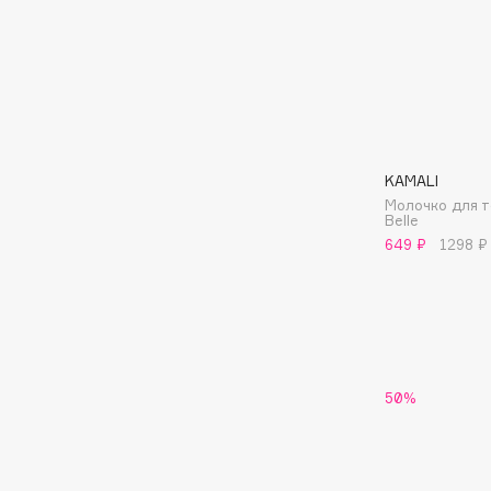
Подарки
0 - 9
Для дома
100BON
22|11
Техника
KAMALI
A
Молочко для т
Belle
649 ₽
1298 ₽
Acqua di Parma
Amina Daudova Brushes
Acque di Italia
Amouage
Adele for you
Amuleto Di Casa
Advante
Angiopharm
ЭКСКЛЮЗИВ
ЭКСКЛЮЗИВ
Aesop
Annbeauty
50%
Age Stop
Anua
ЭКСКЛЮЗИВ
Apadent
AHFA Cosmetics
Apagard
Ajmal