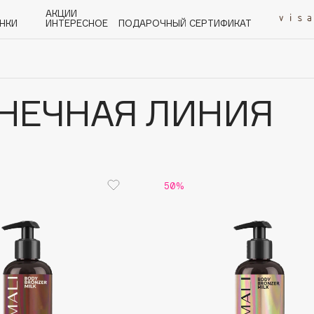
АКЦИИ
НКИ
ИНТЕРЕСНОЕ
ПОДАРОЧНЫЙ СЕРТИФИКАТ
НЕЧНАЯ ЛИНИЯ
P
Q
R
S
T
U
V
W
Y
Z
А - Я
50%
Angiopharm
KIKO Milano
Estée Lauder
Clarins