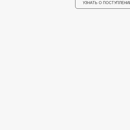
УЗНАТЬ О ПОСТУПЛЕНИ
Dr.Althea
Dr.Ceuracle
Dr.Jart+
DSD de Luxe
Dyson
Estrâde
Estée Lauder
Etat Pur
Etude House