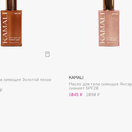
Aveda
Avene
Boadicea The Victorious
Bobbi Brown
BOOMSHOP
KAMALI
ла сияющее Золотой песок
Масло для тела сияющее Янта
BORK
сияниет SPF20
 ₽
Brunello Cucinelli
1045 ₽
2090 ₽
Bvlgari
by TERRY
BY WISHTREND
Byredo