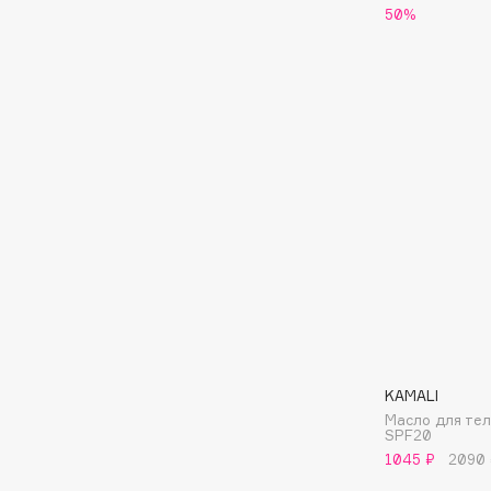
BLOME
50%
C
Cadence
Chupa Chups
Capelli Dorati
Clarette
Carbon Theory
Clarins
Carmex
Clarins Precious
НОВИНКА
Carolina Herrera
Clinique
Catrice
Clive Christian
Celimax
Club De Nuit
Cettua
Collagenina
KAMALI
Масло для те
SPF20
1045 ₽
2090