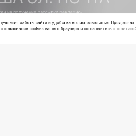
сен на получение
рассылки рекламно-
мационных материалов
улучшения работы сайта и удобства его использования. Продолжая
Gourmandise
использование cookies вашего браузера и соглашаетесь
с политико
Grace Day
Guerlain
Guess
РАБОТА У НАС
VISAG
УЛЬТАНТ
МАГАЗИНЫ
СЕРВИ
КОНТАКТЫ
ПОСТАВЩИКАМ
VK
ОСТИ
АРЕНДА
TELEG
WHATS
MAX
Holika Holika
Holly Polly
Holy Land