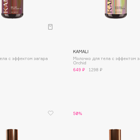
KAMALI
ела с эффектом загара
Молочко для тела с эффектом з
Orchid
649 ₽
1298 ₽
Architect Demidoff
ARIVE MAKEUP
Art&Fact
Art-Visage
Artdeco
50%
Astra
Atelier Rebul
Augustinus Bader