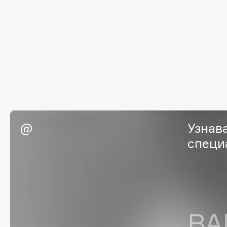
Eigshow
EpilProfi
Elemis
Erborian
Elian Russia
Essence
Elie Saab
Essential Parfums Paris
F
Узнав
FANE
Flipper
специ
Farmstay
FLOEMA
Felce Azzurra
Floraïku
Fillerina
Forlle'd
ЭКСКЛЮЗИВ
Fiona Franchimon
ВА