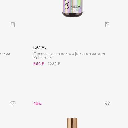
Финал лета
Парфюм для тебя
1 АВГ - 31 АВГ
5 АВГ - 9 АВГ
KAMALI
агара
Молочко для тела с эффектом загара
Primorose
645 ₽
1289 ₽
50%