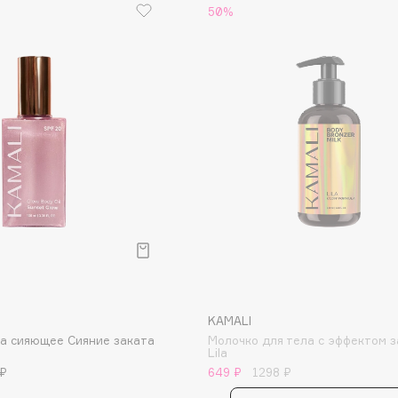
50%
Consly
Corimo
CosRX
Cottolina
Crescina
Cunzite
Curaprox
KAMALI
ла сияющее Сияние заката
Молочко для тела с эффектом з
Lila
 ₽
649 ₽
1298 ₽