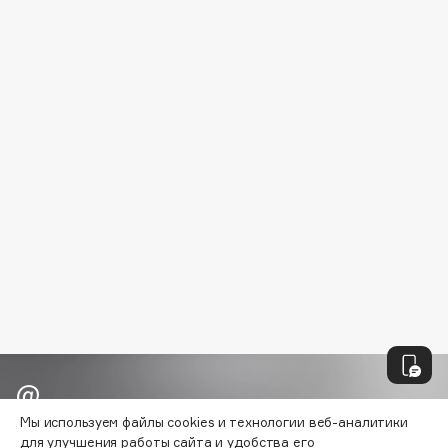
B
Babor
Baffy
Balmain Hair Couture
ЭКСКЛЮЗИВ
Banderas
Basicare
Batiste
Beauty Bomb
Beauty Pati
Beautyblades
НОВИНКА
beautyblender
Bebble
Beverly Hills Polo Club
Biodance
Мы используем файлы cookies и технологии веб-аналитики
Bioderma
Узнавайте первыми об акциях и
для улучшения работы сайта и удобства его