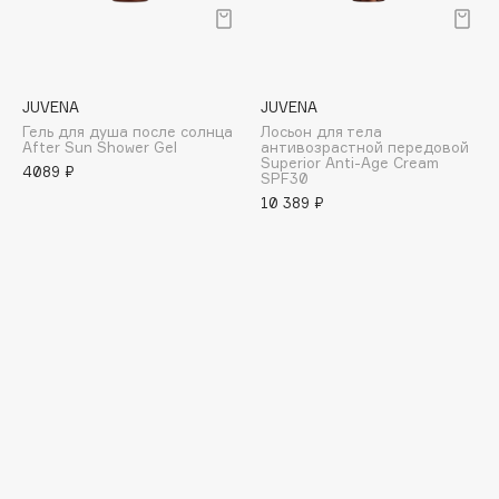
Подарки
Tom Ford
HFC
Для дома
Angiopharm
Техника
KIKO Milano
JUVENA
JUVENA
Estée Lauder
Гель для душа после солнца
Лосьон для тела
After Sun Shower Gel
антивозрастной передовой
Clarins
Superior Anti-Age Сream
4089 ₽
SPF30
10 389 ₽
0 - 9
100BON
22|11
A
Acqua di Parma
Acque di Italia