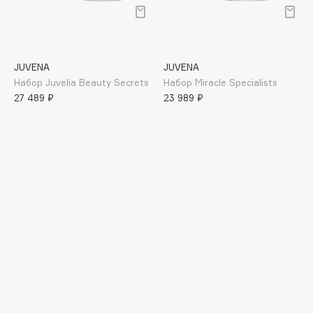
Подарки
Tom Ford
HFC
Для дома
Angiopharm
Техника
KIKO Milano
JUVENA
JUVENA
Estée Lauder
Набор Juvelia Beauty Secrets
Набор Miracle Specialists
27 489 ₽
23 989 ₽
Clarins
0 - 9
100BON
22|11
A
Acqua di Parma
Acque di Italia