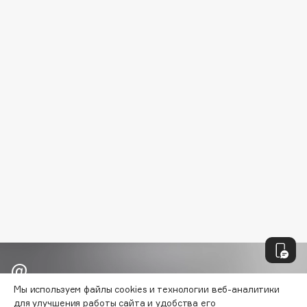
B
Babor
Baffy
Balmain Hair Couture
ЭКСКЛЮЗИВ
Banderas
Basicare
Batiste
Beauty Bomb
Beauty Pati
Beautyblades
НОВИНКА
beautyblender
Bebble
Beverly Hills Polo Club
Biodance
Мы используем файлы cookies и технологии веб-аналитики
Bioderma
Узнавайте первыми об акциях и
для улучшения работы сайта и удобства его