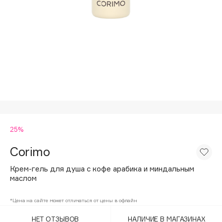
Подарки
Tom Ford
HFC
Для дома
Angiopharm
Техника
KIKO Milano
Estée Lauder
Clarins
0 - 9
25%
100BON
22|11
Corimo
Крем-гель для душа с кофе арабика и миндальным
A
маслом
Acqua di Parma
*Цена на сайте может отличаться от цены в офлайн
Acque di Italia
НЕТ ОТЗЫВОВ
НАЛИЧИЕ В МАГАЗИНАХ