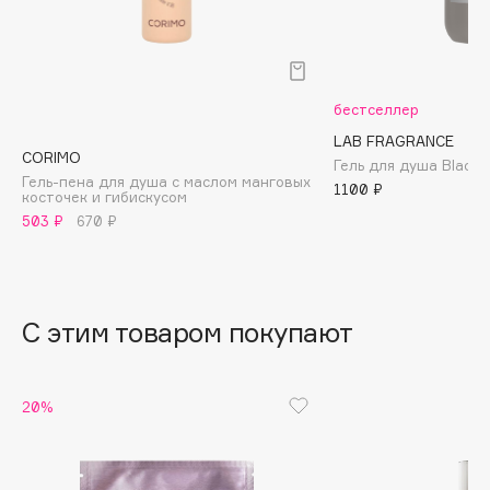
B
Babor
Baffy
бестселлер
Balmain Hair Couture
ЭКСКЛЮЗИВ
LAB FRAGRANCE
Banderas
CORIMO
Гель для душа Black 
Гель-пена для душа с маслом манговых
Basicare
1100 ₽
косточек и гибискусом
Batiste
503 ₽
670 ₽
Beauty Bomb
Beauty Pati
Beautyblades
НОВИНКА
С этим товаром покупают
beautyblender
Bebble
Beverly Hills Polo Club
20%
Biodance
Bioderma