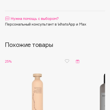
Apagard
Aravia Professional
Нужна помощь с выбором?
Arcadia
Персональный консультант в WhatsApp и Max
Archetype
Architect Demidoff
ARIVE MAKEUP
Похожие товары
Art&Fact
Art-Visage
Artdeco
25%
Astra
Atelier Rebul
Augustinus Bader
Aveda
Avene