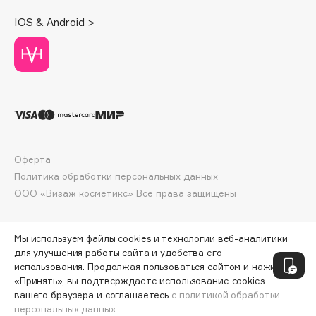
Deonica
IOS & Android >
Dessange
Dior
Divage
Dolce & Gabbana
Dolomit
Dorco
DP Daily Perfection
Оферта
Dr. Vranjes Firenze
Политика обработки персональных данных
Dr.Althea
ООО «Визаж косметикс» Все права защищены
Dr.Ceuracle
Dr.Jart+
Мы используем файлы cookies и технологии веб-аналитики
DSD de Luxe
для улучшения работы сайта и удобства его
использования. Продолжая пользоваться сайтом и нажимая
Dyson
«Принять», вы подтверждаете использование cookies
вашего браузера и соглашаетесь
с политикой обработки
персональных данных.
ДОБАВИТЬ В КОРЗИНУ
503 ₽
670 ₽