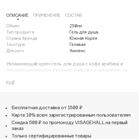
Adele for you
Финал лета
Advante
ЭКСКЛЮЗИВ
ОПИСАНИЕ
ПРИМЕНЕНИЕ
СОСТАВ
1 АВГ - 31 АВГ
Aesop
Объем
250мл
Age Stop
Тип продукта
Гель для душа
ЭКСКЛЮЗИВ
Страна бренда
Южная Корея
AHFA Cosmetics
Текстура
Гелевая
Ajmal
Для кого
Унисекс
Alix Avien
Увлажняющий крем-гель для душа с кофе арабика и
Allies of Skin
миндальным маслом бережно очищает и ухаживает за
AMAN
кожей. Масло сладкого миндаля разглаживает и питает
кожу, глубоко увлажняет, устраняет сухость и
ЕЩЁ
Amina Daudova Brushes
ощущение стянутости. Зерна кофе арабика
Amouage
способствуют повышению тонуса и упругости,
оказывают антицеллюлитное воздействие и улучшают
Amuleto Di Casa
гидролипидный баланс кожи. Сок алоэ вера в составе
Бесплатная доставка от 1500 ₽
Angiopharm
ЭКСКЛЮЗИВ
крем-геля восстанавливает, обновляет, увляжняет и
Карта 10% всем зарегистрированным пользователям
успкаивает кожу. Бодрящий аромат свежих кофейных
Annbeauty
Скидка 500 ₽ по промокоду VISAGEHALL на первый
зерен дарит особое удовольствие во время принятия
заказ
Anua
душа или ванны. Кожа приобретает эластичность и
Только сертифицированные товары
Apadent
бархатистость.