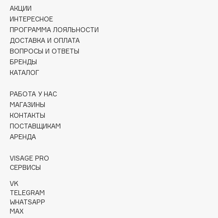
Collagenina
АКЦИИ
ИНТЕРЕСНОЕ
Consly
ПРОГРАММА ЛОЯЛЬНОСТИ
Corimo
ДОСТАВКА И ОПЛАТА
CosRX
ВОПРОСЫ И ОТВЕТЫ
Cottolina
БРЕНДЫ
КАТАЛОГ
Crescina
Cunzite
РАБОТА У НАС
Curaprox
МАГАЗИНЫ
КОНТАКТЫ
ПОСТАВЩИКАМ
D
АРЕНДА
d'Alba
VISAGE PRO
СЕРВИСЫ
DABO
VK
DARLING*
TELEGRAM
Darphin
WHATSAPP
MAX
Davines