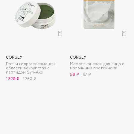
E
Eat My
Ecolatier
Ecotools
EGG
EGIA
Eigshow
CONSLY
CONSLY
Elemis
Патчи гидрогелевые для
Маска тканевая для лица с
области вокруг глаз с
молочными протеинами
Elian Russia
пептидом Syn-Ake
50 ₽
67 ₽
1320 ₽
1760 ₽
Elie Saab
Ella Bartsueva Brushes
EMBRACE Haircare
Emmanuelle Jane
Enough
EpilProfi
Erborian