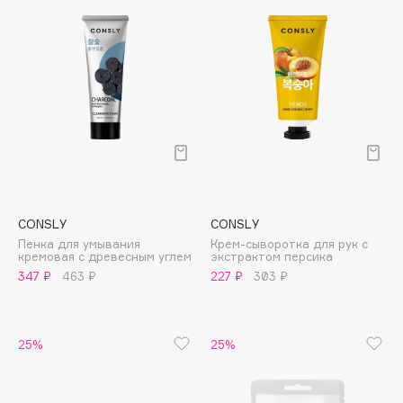
Collagenina
Consly
Corimo
CosRX
Cottolina
Crescina
Cunzite
Curaprox
CONSLY
CONSLY
D
Пенка для умывания
Крем-сыворотка для рук с
кремовая c древесным углем
экстрактом персика
347 ₽
463 ₽
227 ₽
303 ₽
d'Alba
DABO
DARLING*
25%
25%
Darphin
Davines