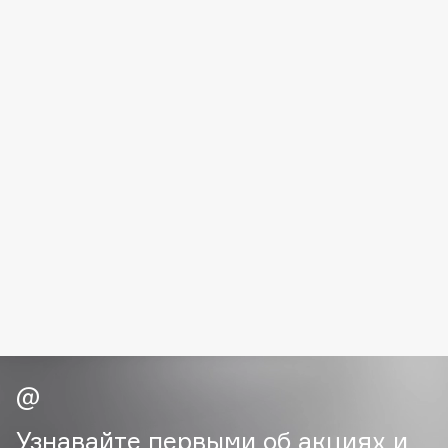
Fillerina
Fiona Franchimon
Flipper
FLOEMA
Floraïku
Forlle'd
ЭКСКЛЮЗИВ
Fragrance Du Bois
Frederic Malle
Frudia
Funny Organix
G
Garnier
Gecko
Узнавайте первыми об акциях и