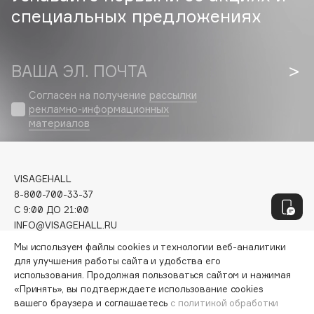
Geltek
специальных предложениях
Genosys
ЭКСКЛЮЗИВ
Geomar
Giardino Magico
ВАША ЭЛ. ПОЧТА
Gillette
Согласен на получение
рассылки
Givenchy
рекламно-информационных
Global Keratin
материалов
Global White
Gourmandise
Grace Day
VISAGEHALL
8-800-700-33-37
Guerlain
C 9:00 ДО 21:00
Guess
INFO@VISAGEHALL.RU
Мы используем файлы cookies и технологии веб-аналитики
МОИ ЗАКАЗЫ
для улучшения работы сайта и удобства его
H
ПЕРСОНАЛЬНЫЙ КОНСУЛЬТАНТ
использования. Продолжая пользоваться сайтом и нажимая
АКЦИИ
«Принять», вы подтверждаете использование cookies
Hadat Cosmetics
ИНТЕРЕСНОЕ
вашего браузера и соглашаетесь
с политикой обработки