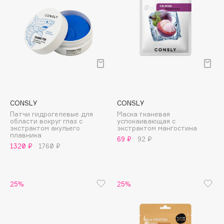
Deonica
Dessange
Dior
Divage
Dolce & Gabbana
Dolomit
Dorco
CONSLY
CONSLY
DP Daily Perfection
Патчи гидрогелевые для
Маска тканевая
Dr. Vranjes Firenze
области вокруг глаз с
успокаивающая с
экстрактом акульего
экстрактом мангостина
Dr.Althea
плавника
69 ₽
92 ₽
1320 ₽
1760 ₽
Dr.Ceuracle
Dr.Jart+
DSD de Luxe
25%
25%
Dyson