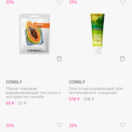
25%
25%
Cadence
Capelli Dorati
Carbon Theory
Carmex
Carolina Herrera
Catrice
Celimax
Cettua
Chupa Chups
CONSLY
CONSLY
Clarette
Маска тканевая
Гель отшелушивающий для
выравнивающая тон кожи с
интенсивного очищения
Clarins
экстрактом папайи
570 ₽
760 ₽
Clarins Precious
69 ₽
92 ₽
Clinique
Clive Christian
25%
25%
Club De Nuit