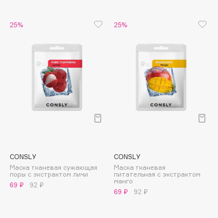
B
25%
25%
Babor
Baffy
Balmain Hair Couture
ЭКСКЛЮЗИВ
Banderas
Basicare
Batiste
Beauty Bomb
Beauty Pati
Beautyblades
НОВИНКА
beautyblender
CONSLY
CONSLY
Bebble
Маска тканевая сужающая
Маска тканевая
поры с экстрактом личи
питательная с экстрактом
Beverly Hills Polo Club
манго
69 ₽
92 ₽
69 ₽
92 ₽
Biodance
Bioderma