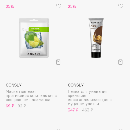
Biomed
25%
25%
Biorepair
Blanx
Blistex
BLOME
Boadicea The Victorious
Bobbi Brown
BOOMSHOP
BORK
Brunello Cucinelli
Bvlgari
CONSLY
CONSLY
by TERRY
Маска тканевая
Пенка для умывания
противовоспалительная с
кремовая
BY WISHTREND
экстрактом каламанси
восстанавливающая с
муцином улитки
69 ₽
92 ₽
Byredo
347 ₽
463 ₽
C