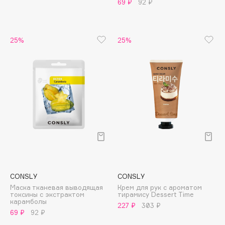
69 ₽
92 ₽
Apagard
Aravia Professional
Arcadia
25%
25%
Archetype
Architect Demidoff
ARIVE MAKEUP
Art&Fact
Art-Visage
Artdeco
Astra
Atelier Rebul
Augustinus Bader
CONSLY
CONSLY
Aveda
Маска тканевая выводящая
Крем для рук с ароматом
Avene
токсины с экстрактом
тирамису Dessert Time
карамболы
227 ₽
303 ₽
69 ₽
92 ₽