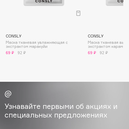
B
Babor
Baffy
Balmain Hair Couture
ЭКСКЛЮЗИВ
CONSLY
CONSLY
Banderas
Маска тканевая увлажняющая с
Маска тканевая выво
экстрактом маракуйи
экстрактом карамбо
Basicare
69 ₽
92 ₽
69 ₽
92 ₽
Batiste
Beauty Bomb
Beauty Pati
Beautyblades
НОВИНКА
beautyblender
Bebble
Узнавайте первыми об акциях и
Beverly Hills Polo Club
специальных предложениях
Biodance
Bioderma