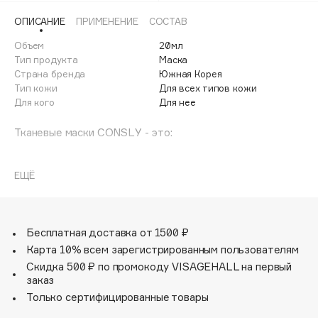
Adele for you
ОПИСАНИЕ
ПРИМЕНЕНИЕ
СОСТАВ
Финал лета
Advante
ЭКСКЛЮЗИВ
Объем
20мл
1 АВГ - 31 АВГ
Aesop
Тип продукта
Маска
Age Stop
Страна бренда
Южная Корея
ЭКСКЛЮЗИВ
Тип кожи
Для всех типов кожи
AHFA Cosmetics
Для кого
Для нее
Ajmal
Тканевые маски CONSLY - это:
Alix Avien
Allies of Skin
- Необычные компоненты;
AMAN
ЕЩЁ
- Мгновенный заряд витаминов, энергии и сияния для
Amina Daudova Brushes
вашей кожи;
Amouage
- Яркие и сочные ароматы, поднимающие настроение;
Бесплатная доставка от 1500 ₽
Amuleto Di Casa
Карта 10% всем зарегистрированным пользователям
Angiopharm
ЭКСКЛЮЗИВ
- Материал - 100% хлопок и удобные лекала, что
Скидка 500 ₽ по промокоду VISAGEHALL на первый
позволяет маске плотно прилегать к коже, и делает
Annbeauty
заказ
процесс её использования максимально комфортным и
Anua
Только сертифицированные товары
эффективным;
Apadent