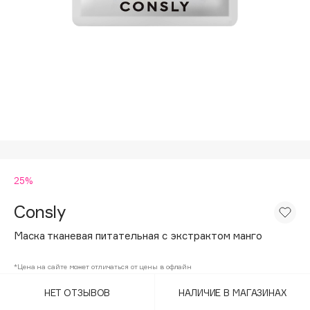
Подарки
Tom Ford
HFC
Для дома
Angiopharm
Техника
KIKO Milano
Estée Lauder
Clarins
0 - 9
25%
100BON
22|11
Consly
Маска тканевая питательная с экстрактом манго
A
*Цена на сайте может отличаться от цены в офлайн
Acqua di Parma
НЕТ ОТЗЫВОВ
НАЛИЧИЕ В МАГАЗИНАХ
Acque di Italia