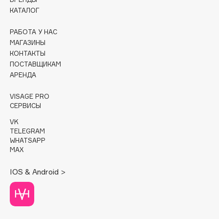
КАТАЛОГ
Cadence
Capelli Dorati
РАБОТА У НАС
МАГАЗИНЫ
Carbon Theory
КОНТАКТЫ
Carmex
ПОСТАВЩИКАМ
Carolina Herrera
АРЕНДА
Catrice
VISAGE PRO
Celimax
СЕРВИСЫ
Cettua
VK
Chupa Chups
TELEGRAM
WHATSAPP
Clarette
MAX
Clarins
Clarins Precious
IOS & Android >
НОВИНКА
Clinique
Clive Christian
Club De Nuit