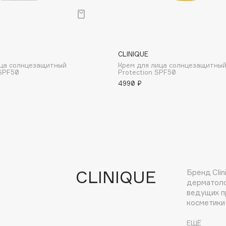
Aveda
Avene
CLINIQUE
ца солнцезащитный
Крем для лица солнцезащитный
SPF50
Protection SPF50
4990 ₽
Boadicea The Victorious
Bobbi Brown
BOOMSHOP
BORK
Brunello Cucinelli
CLINIQUE
Бренд Clin
Bvlgari
дерматоло
by TERRY
ведущих п
косметики
BY WISHTREND
на основе
Byredo
ведущих д
ЕЩЁ