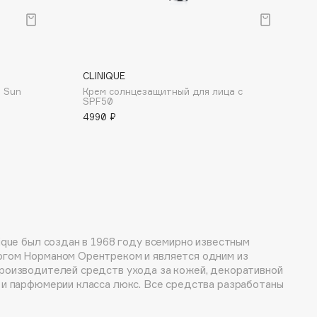
CLINIQUE
 Sun
Крем солнцезащитный для лица c
SPF50
4990 ₽
ique был создан в 1968 году всемирно известным
гом Норманом Орентреком и является одним из
роизводителей средств ухода за кожей, декоративной
 и парфюмерии класса люкс. Все средства разработаны
 клинических исследований и многолетнего опыта
ерматологов с учетом индивидуальных потребностей