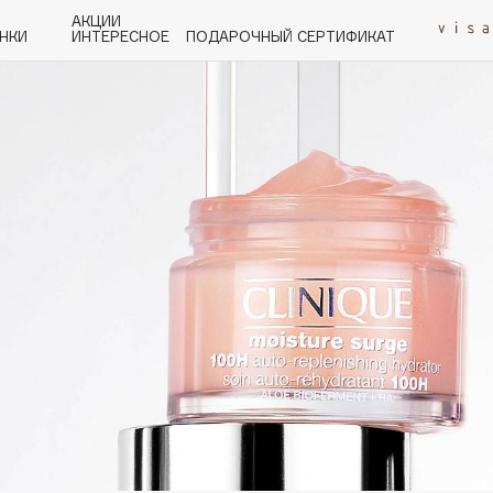
АКЦИИ
НКИ
ИНТЕРЕСНОЕ
ПОДАРОЧНЫЙ СЕРТИФИКАТ
P
Q
R
S
T
U
V
W
Y
Z
А - Я
Angiopharm
KIKO Milano
Estée Lauder
Clarins