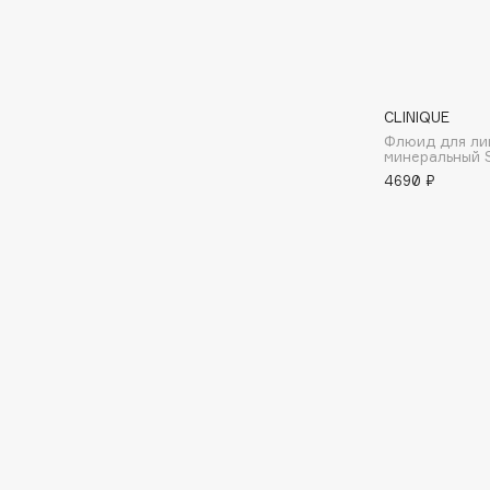
Aravia Professional
Alix Avien
Arcadia
Allies of Skin
Archetype
AMAN
CLINIQUE
Флюид для ли
минеральный 
B
4690 ₽
Babor
beautyblender
Baffy
Bebble
Balmain Hair Couture
Beverly Hills Polo Club
ЭКСКЛЮЗИВ
Biodance
Banderas
Bioderma
Basicare
Biomed
Batiste
Biorepair
Beauty Bomb
Blanx
Beauty Pati
Blistex
Beautyblades
НОВИНКА