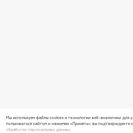
D
d'Alba
Dior
DABO
Divage
DARLING*
Dolce & Gabbana
Darphin
Dolomit
Davines
Dorco
Deonica
DP Daily Perfection
Dessange
Dr. Vranjes Firenze
E
Eat My
Ella Bartsueva Brushes
Ecolatier
EMBRACE Haircare
Мы используем файлы cookies и технологии веб-аналитики для 
пользоваться сайтом и нажимая «Принять», вы подтверждаете 
Ecotools
Emmanuelle Jane
обработки персональных данных.
EGIA
Enough