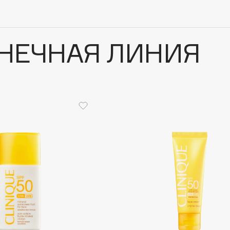
НЕЧНАЯ ЛИНИЯ
Architect Demidoff
ARIVE MAKEUP
Art&Fact
Art-Visage
Artdeco
Astra
Atelier Rebul
Augustinus Bader