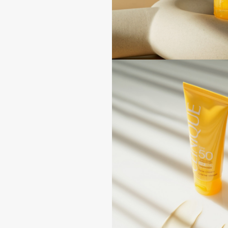
BLOME
C
Cadence
Chupa Chups
Capelli Dorati
Clarette
Carbon Theory
Clarins
Carmex
Clarins Precious
Carolina Herrera
Clinique
Catrice
Clive Christian
Celimax
Club De Nuit
Cettua
Collagenina