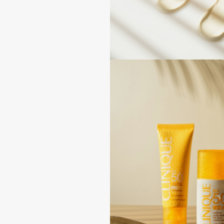
D
d'Alba
Dior
DABO
Divage
DARLING*
Dolce & Gabbana
Darphin
Dolomit
Davines
Dorco
Deonica
DP Daily Perfection
Dessange
Dr. Vranjes Firenze
E
Eat My
Ella Bartsueva Brushes
Ecolatier
EMBRACE Haircare
Ecotools
Emmanuelle Jane
EGG
Enough