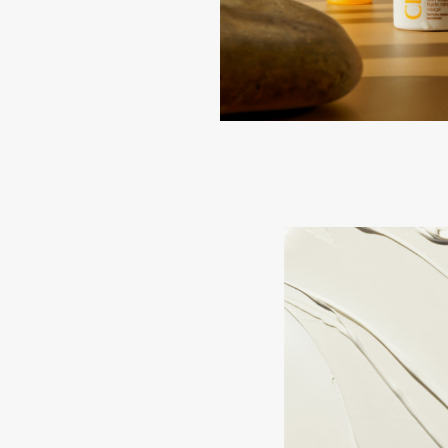
EGIA
EpilProfi
Eigshow
Erborian
Elemis
Essence
Elian Russia
Essential Parfums Paris
Elie Saab
Estrâde
F
FANE
Flipper
Farmstay
FLOEMA
Felce Azzurra
Floraïku
Fillerina
Forlle'd
ЭКСКЛЮЗИВ
Fiona Franchimon