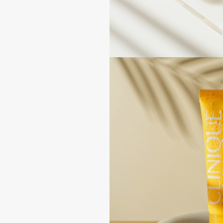
Aravia Professional
Alix Avien
Arcadia
Allies of Skin
Archetype
AMAN
B
Babor
beautyblender
Baffy
Bebble
Balmain Hair Couture
Beverly Hills Polo Club
ЭКСКЛЮЗИВ
Biodance
Banderas
Bioderma
Basicare
Biomed
Batiste
Biorepair
Beauty Bomb
Blanx
Beauty Pati
Blistex
Beautyblades
НОВИНКА