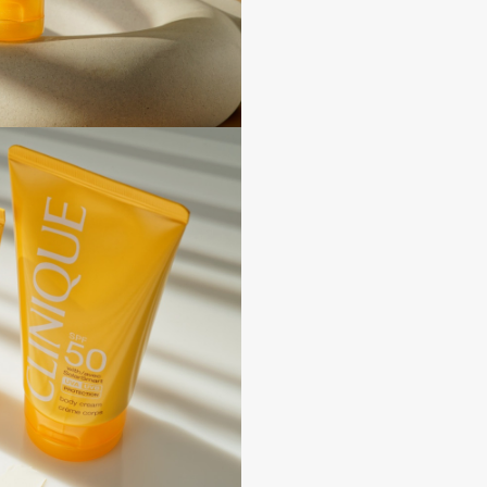
Consly
Corimo
CosRX
Cottolina
Crescina
Cunzite
Curaprox