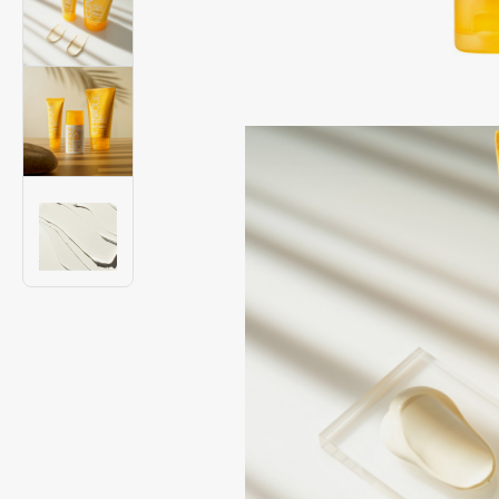
Подарки
0 - 9
Для дома
100BON
22|11
Техника
A
Acqua di Parma
Amina Daudova Brushes
Acque di Italia
Amouage
Adele for you
Amuleto Di Casa
Advante
Angiopharm
ЭКСКЛЮЗИВ
ЭКСКЛЮЗИВ
Aesop
Annbeauty
Age Stop
Anua
ЭКСКЛЮЗИВ
Apadent
AHFA Cosmetics
Apagard
Ajmal