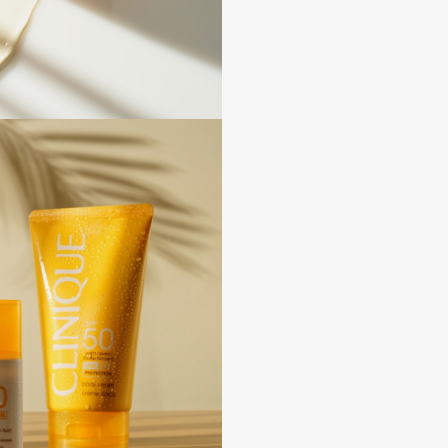
Dr.Althea
Dr.Ceuracle
Dr.Jart+
DSD de Luxe
Dyson
Estée Lauder
Etat Pur
Etude House
Etude organix