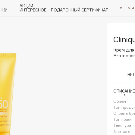
АКЦИИ
НКИ
ИНТЕРЕСНОЕ
ПОДАРОЧНЫЙ СЕРТИФИКАТ
Cliniq
P
Q
R
S
T
U
V
W
Y
Z
А - Я
Крем для
Protectio
НЕ
Angiopharm
ОПИСАНИЕ
KIKO Milano
Объем
Estée Lauder
Тип проду
Clarins
Страна бр
Тип кожи
Текстура
Для кого