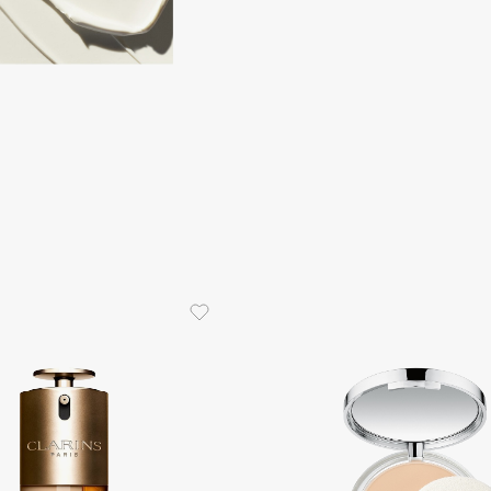
Gourmandise
Grace Day
Guerlain
Guess
Holika Holika
Holly Polly
Holy Land