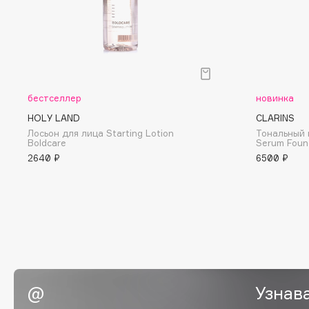
I
I Love My Hair
INGLOT
Iceberg
Initio
бестселлер
новинка
Icon Skin
Insight Professional
HOLY LAND
CLARINS
Лосьон для лица Starting Lotion
Тональный 
Influence Beauty
Institut Esthederm
Boldcare
Serum Foun
2640 ₽
6500 ₽
J
James Read
Janeke
Jan Marini
Jimmy Choo
ЭКСКЛЮЗИВ
JMsolution
Jane Iredale
Узнав