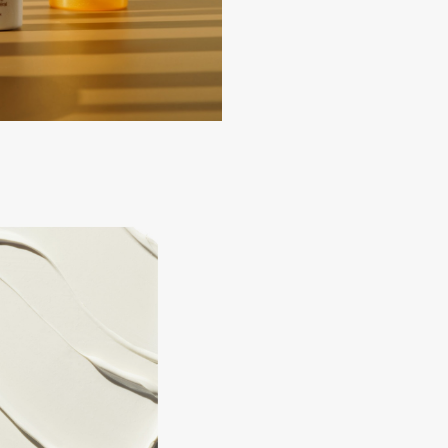
Eva Mosaic
Ex Nihilo
EXOARI L
Fragrance Du Bois
Frederic Malle
Frudia
Funny Organix