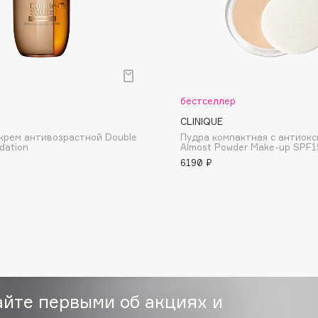
Institute Estelare
Instytutum
бестселлер
invisibobble
CLINIQUE
крем антивозрастной Double
Пудра компактная с антиок
IS Clinical
dation
Almost Powder Make-up SPF1
6190 ₽
Jo Malone London
Juliette Has A Gun
Juvena
айте первыми об акциях и