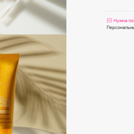
Aveda
Avene
Нужна по
Персональны
Boadicea The Victorious
Bobbi Brown
BOOMSHOP
BORK
Brunello Cucinelli
Bvlgari
by TERRY
BY WISHTREND
Byredo