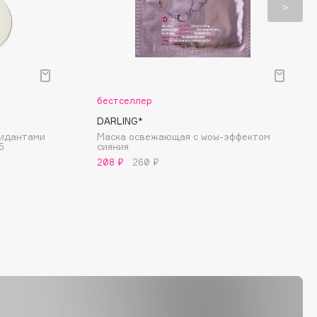
бестселлер
DARLING*
сидантами
Маска освежающая с wow-эффектом
5
cияния
208 ₽
260 ₽