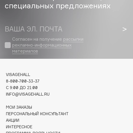
специальных предложениях
Cadence
Capelli Dorati
ВАША ЭЛ. ПОЧТА
Carbon Theory
Carmex
Согласен на получение
рассылки
Carolina Herrera
рекламно-информационных
материалов
Catrice
Celimax
Cettua
VISAGEHALL
Chupa Chups
8-800-700-33-37
Clarette
C 9:00 ДО 21:00
INFO@VISAGEHALL.RU
Clarins
Clarins Precious
НОВИНКА
МОИ ЗАКАЗЫ
Clinique
ПЕРСОНАЛЬНЫЙ КОНСУЛЬТАНТ
Clive Christian
АКЦИИ
ИНТЕРЕСНОЕ
Club De Nuit