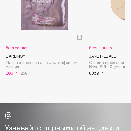
Biomed
Biorepair
Blanx
Blistex
BLOME
Boadicea The Victorious
бестселлер
бестселлер
Bobbi Brown
DARLING*
JANE IREDALE
BOOMSHOP
Маска освежающая с wow-эффектом
Основа прессованная
cияния
Base SPF20 (сменный
BORK
208 ₽
260 ₽
8800 ₽
Brunello Cucinelli
Bvlgari
by TERRY
BY WISHTREND
Byredo
Узнавайте первыми об акциях и
C