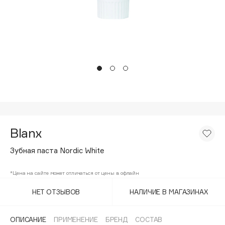
Подарки
Tom Ford
HFC
Для дома
Angiopharm
Техника
KIKO Milano
Estée Lauder
Clarins
0 - 9
Blanx
100BON
22|11
Зубная паста Nordic White
*Цена на сайте может отличаться от цены в офлайн
A
НЕТ ОТЗЫВОВ
НАЛИЧИЕ В МАГАЗИНАХ
Acqua di Parma
Acque di Italia
ОПИСАНИЕ
ПРИМЕНЕНИЕ
БРЕНД
СОСТАВ