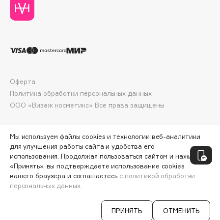
Deonica
Dessange
Dior
Divage
Dolce & Gabbana
Dolomit
Оферта
Dorco
Политика обработки персональных данных
DP Daily Perfection
ООО «Визаж косметикс» Все права защищены
Dr. Vranjes Firenze
Dr.Althea
Мы используем файлы cookies и технологии веб-аналитики
Dr.Ceuracle
для улучшения работы сайта и удобства его
использования. Продолжая пользоваться сайтом и нажимая
Dr.Jart+
«Принять», вы подтверждаете использование cookies
DSD de Luxe
вашего браузера и соглашаетесь
с политикой обработки
персональных данных.
Dyson
ДОБАВИТЬ В КОРЗИНУ
563 ₽
750 ₽
ПРИНЯТЬ
ОТМЕНИТЬ