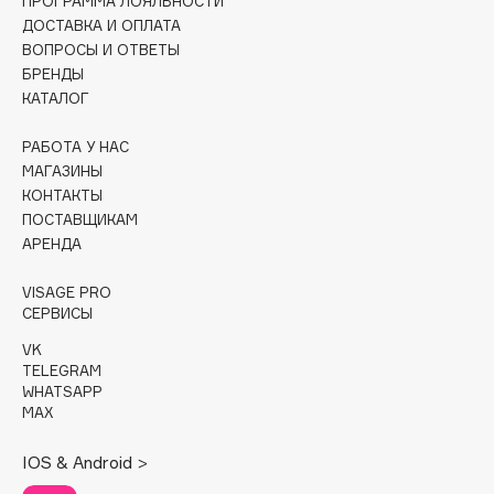
ПРОГРАММА ЛОЯЛЬНОСТИ
Collagenina
ДОСТАВКА И ОПЛАТА
Consly
ВОПРОСЫ И ОТВЕТЫ
БРЕНДЫ
Corimo
КАТАЛОГ
CosRX
Cottolina
РАБОТА У НАС
Crescina
МАГАЗИНЫ
КОНТАКТЫ
Cunzite
ПОСТАВЩИКАМ
Curaprox
АРЕНДА
VISAGE PRO
D
СЕРВИСЫ
VK
d'Alba
TELEGRAM
DABO
WHATSAPP
MAX
DARLING*
Darphin
IOS & Android >
Davines