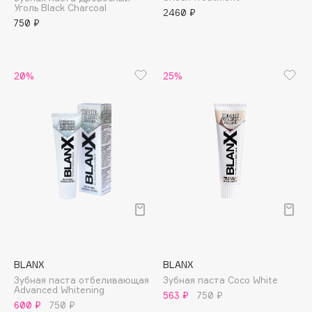
Уголь Black Charcoal
Adele for you
2460 ₽
Финал лета
750 ₽
Advante
ЭКСКЛЮЗИВ
1 АВГ - 31 АВГ
Aesop
Age Stop
ЭКСКЛЮЗИВ
20%
25%
AHFA Cosmetics
Ajmal
Alix Avien
Allies of Skin
AMAN
Amina Daudova Brushes
Amouage
Amuleto Di Casa
Angiopharm
ЭКСКЛЮЗИВ
BLANX
BLANX
Annbeauty
Зубная паста отбеливающая
Зубная паста Coco White
Anua
Advanced Whitening
563 ₽
750 ₽
600 ₽
750 ₽
Apadent