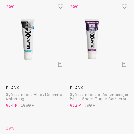
B
20%
20%
Babor
Baffy
Balmain Hair Couture
ЭКСКЛЮЗИВ
Banderas
Basicare
Batiste
Beauty Bomb
Beauty Pati
Beautyblades
НОВИНКА
BLANX
BLANX
beautyblender
Зубная паста Black Dolomite
Зубная паста отбеливающая
whitening
White Shock Purple Corrector
Bebble
864 ₽
1080 ₽
632 ₽
790 ₽
Beverly Hills Polo Club
Biodance
Bioderma
20%