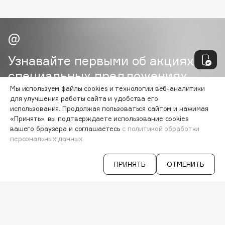
E
ценности Blanx – это красота и здоровье. Улыбайся, это
Blanx!
Eat My
Ecolatier
Ecotools
Узнавайте первыми об акциях и
EGG
специальных предложениях
EGIA
Мы используем файлы cookies и технологии веб-аналитики
Eigshow
для улучшения работы сайта и удобства его
Elemis
использования. Продолжая пользоваться сайтом и нажимая
ВАША ЭЛ. ПОЧТА
«Принять», вы подтверждаете использование cookies
Elian Russia
вашего браузера и соглашаетесь
с политикой обработки
Согласен на получение
рассылки
Elie Saab
персональных данных.
рекламно-информационных
Ella Bartsueva Brushes
материалов
EMBRACE Haircare
ПРИНЯТЬ
ОТМЕНИТЬ
Emmanuelle Jane
Enough
VISAGEHALL
8-800-700-33-37
EpilProfi
C 9:00 ДО 21:00
Erborian