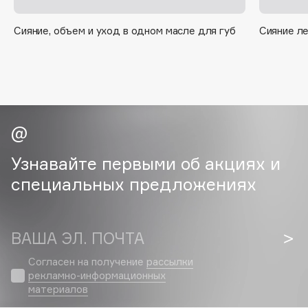
B
Сияние, объем и уход в одном масле для губ
Сияние ле
Babor
Baffy
Balmain Hair Couture
ЭКСКЛЮЗИВ
Banderas
Basicare
Batiste
Beauty Bomb
Узнавайте первыми об акциях и
Beauty Pati
специальных предложениях
Beautyblades
НОВИНКА
beautyblender
ВАША ЭЛ. ПОЧТА
Bebble
Beverly Hills Polo Club
Согласен на получение
рассылки
Biodance
рекламно-информационных
материалов
Bioderma