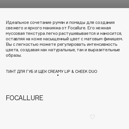
Подарки
Tom Ford
HFC
Для дома
Angiopharm
Идеальное сочетание румян и помады для создания
Техника
KIKO Milano
свежего и яркого макияжа от Focallure. Его нежная
муссовая текстура легко растушевывается и наносится,
Estée Lauder
оставляя на коже насыщенный цвет с матовым финишем.
Clarins
Вы с легкостью можете регулировать интенсивность
цвета, создавая как натуральные, так и выразительные
образы.
0 - 9
ТИНТ ДЛЯ ГУБ И ЩЕК CREAMY LIP & CHEEK DUO
100BON
22|11
FOCALLURE
A
Acqua di Parma
Acque di Italia