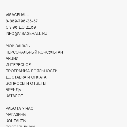
Biomed
Biorepair
VISAGEHALL
Blanx
8-800-700-33-37
Blistex
C 9:00 ДО 21:00
BLOME
INFO@VISAGEHALL.RU
Boadicea The Victorious
МОИ ЗАКАЗЫ
Bobbi Brown
ПЕРСОНАЛЬНЫЙ КОНСУЛЬТАНТ
BOOMSHOP
АКЦИИ
ИНТЕРЕСНОЕ
BORK
ПРОГРАММА ЛОЯЛЬНОСТИ
Brunello Cucinelli
ДОСТАВКА И ОПЛАТА
Bvlgari
ВОПРОСЫ И ОТВЕТЫ
by TERRY
БРЕНДЫ
КАТАЛОГ
BY WISHTREND
Byredo
РАБОТА У НАС
МАГАЗИНЫ
КОНТАКТЫ
C
ПОСТАВЩИКАМ