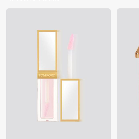
Apagard
Aravia Professional
Arcadia
Archetype
Architect Demidoff
ARIVE MAKEUP
Art&Fact
Art-Visage
Artdeco
Astra
Atelier Rebul
Augustinus Bader
Aveda
Avene