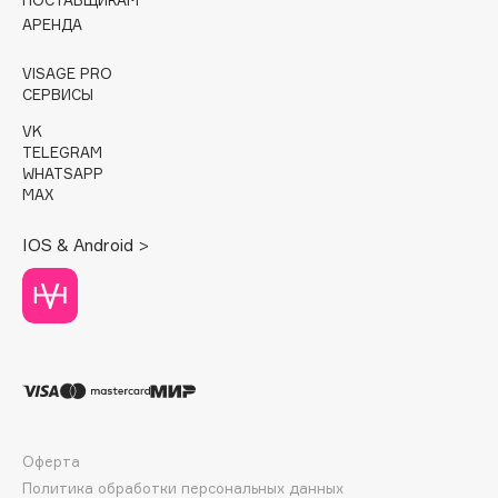
АРЕНДА
Cadence
Capelli Dorati
VISAGE PRO
СЕРВИСЫ
Carbon Theory
VK
Carmex
TELEGRAM
Carolina Herrera
WHATSAPP
MAX
Catrice
Celimax
IOS & Android >
Cettua
Chupa Chups
Clarette
Clarins
Clarins Precious
НОВИНКА
Clinique
Clive Christian
Оферта
Club De Nuit
Политика обработки персональных данных