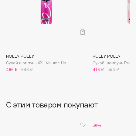
B
Babor
Baffy
Balmain Hair Couture
ЭКСКЛЮЗИВ
Banderas
Basicare
HOLLY POLLY
HOLLY POLLY
Batiste
Сухой шампунь XXL Volume Up
Сухой шампунь Pure 
Beauty Bomb
486 ₽
648 ₽
416 ₽
554 ₽
Beauty Pati
Beautyblades
НОВИНКА
beautyblender
С этим товаром покупают
Bebble
Beverly Hills Polo Club
Biodance
30%
Bioderma