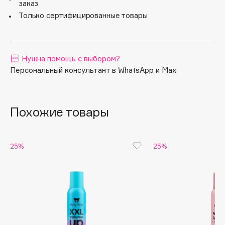
заказ
Apagard
Только сертифицированные товары
Aravia Professional
Arcadia
Archetype
Нужна помощь с выбором?
Architect Demidoff
Персональный консультант в WhatsApp и Max
ARIVE MAKEUP
Art&Fact
Похожие товары
Art-Visage
Artdeco
Astra
25%
25%
Atelier Rebul
Augustinus Bader
Aveda
Avene