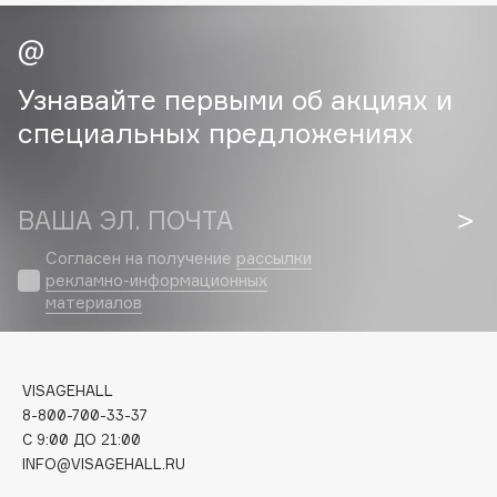
Cadence
Capelli Dorati
Узнавайте первыми об акциях и
Carbon Theory
специальных предложениях
Carmex
Carolina Herrera
Catrice
ВАША ЭЛ. ПОЧТА
Celimax
Согласен на получение
рассылки
Cettua
рекламно-информационных
Chupa Chups
материалов
Clarette
Clarins
Clarins Precious
VISAGEHALL
Clinique
8-800-700-33-37
C 9:00 ДО 21:00
Clive Christian
INFO@VISAGEHALL.RU
Club De Nuit