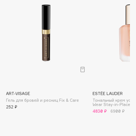
Biomed
Biorepair
Blanx
Blistex
BLOME
Boadicea The Victorious
Bobbi Brown
BOOMSHOP
BORK
Brunello Cucinelli
Bvlgari
ART-VISAGE
ESTÉE LAUDER
by TERRY
Гель для бровей и ресниц Fix & Care
Тональный крем усто
BY WISHTREND
Wear Stay-in-Place 
252 ₽
4830 ₽
6900 ₽
Byredo
C