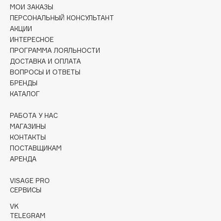
Collagenina
МОИ ЗАКАЗЫ
ПЕРСОНАЛЬНЫЙ КОНСУЛЬТАНТ
Consly
АКЦИИ
Corimo
ИНТЕРЕСНОЕ
CosRX
ПРОГРАММА ЛОЯЛЬНОСТИ
Cottolina
ДОСТАВКА И ОПЛАТА
ВОПРОСЫ И ОТВЕТЫ
Crescina
БРЕНДЫ
Cunzite
КАТАЛОГ
Curaprox
РАБОТА У НАС
МАГАЗИНЫ
D
КОНТАКТЫ
ПОСТАВЩИКАМ
d'Alba
АРЕНДА
DABO
VISAGE PRO
DARLING*
СЕРВИСЫ
Darphin
VK
Davines
TELEGRAM