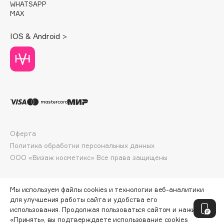
WHATSAPP
Deonica
MAX
Dessange
Dior
IOS & Android >
Divage
Dolce & Gabbana
Dolomit
Dorco
DP Daily Perfection
Dr. Vranjes Firenze
Dr.Althea
Оферта
Политика обработки персональных данных
Dr.Ceuracle
ООО «Визаж косметикс» Все права защищены
Dr.Jart+
DSD de Luxe
Dyson
Мы используем файлы cookies и технологии веб-аналитики
для улучшения работы сайта и удобства его
использования. Продолжая пользоваться сайтом и нажимая
«Принять», вы подтверждаете использование cookies