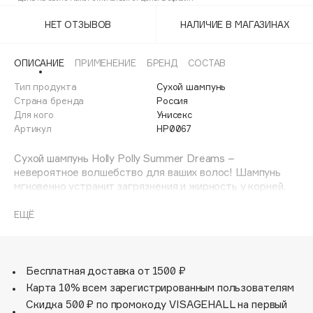
Adele for you
Финал лета
НЕТ ОТЗЫВОВ
НАЛИЧИЕ В МАГАЗИНАХ
Advante
ЭКСКЛЮЗИВ
1 АВГ - 31 АВГ
Aesop
ОПИСАНИЕ
ПРИМЕНЕНИЕ
БРЕНД
СОСТАВ
Age Stop
ЭКСКЛЮЗИВ
Тип продукта
Сухой шампунь
AHFA Cosmetics
Страна бренда
Россия
Ajmal
Для кого
Унисекс
Артикул
HP0067
Alix Avien
Allies of Skin
Сухой шампунь Holly Polly Summer Dreams –
AMAN
невероятное волшебство для ваших волос! Шампунь
мгновенно устранит загрязнения и жирность у корней,
Amina Daudova Brushes
придаст свежесть волосам, блеск, силу и объем!
Amouage
Фантастическая формула на основе рисового крахмала
ЕЩЁ
обеспечивает быстрое и легкое очищение волос и кожи
Amuleto Di Casa
головы без использования воды. Активно поглощает
Angiopharm
ЭКСКЛЮЗИВ
излишки себума, позволяет реже мыть голову, подходит
для всех типов волос. Утонченный ванильный аромат в
Бесплатная доставка от 1500 ₽
Annbeauty
сочетании с ярким лимонадом позволит наслаждаться
Карта 10% всем зарегистрированным пользователям
Anua
пышными и благоухающими волосами днем и ночью.
Скидка 500 ₽ по промокоду VISAGEHALL на первый
Apadent