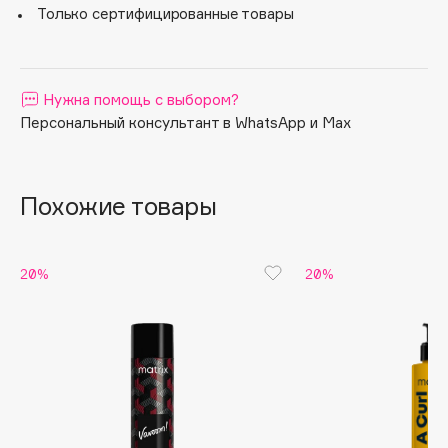
Только сертифицированные товары
Apagard
Aravia Professional
Arcadia
Нужна помощь с выбором?
Archetype
Персональный консультант в WhatsApp и Max
Architect Demidoff
ARIVE MAKEUP
Art&Fact
Похожие товары
Art-Visage
Artdeco
20%
20%
Astra
Atelier Rebul
Augustinus Bader
Aveda
Avene