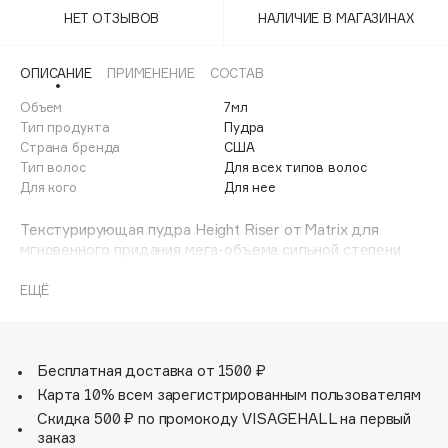
Adele for you
НЕТ ОТЗЫВОВ
НАЛИЧИЕ В МАГАЗИНАХ
Финал лета
Advante
ЭКСКЛЮЗИВ
1 АВГ - 31 АВГ
Aesop
ОПИСАНИЕ
ПРИМЕНЕНИЕ
СОСТАВ
Age Stop
Объем
ЭКСКЛЮЗИВ
7мл
Тип продукта
Пудра
AHFA Cosmetics
Страна бренда
США
Ajmal
Тип волос
Для всех типов волос
Для кого
Для нее
Alix Avien
Allies of Skin
Текстурирующая пудра Height Riser от Matrix для
AMAN
мгновенного придания мега-объема сильной степени
фиксации.
Amina Daudova Brushes
ЕЩЁ
Amouage
Amuleto Di Casa
Angiopharm
ЭКСКЛЮЗИВ
Бесплатная доставка от 1500 ₽
Annbeauty
Карта 10% всем зарегистрированным пользователям
Anua
Скидка 500 ₽ по промокоду VISAGEHALL на первый
заказ
Apadent