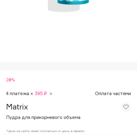
Подарки
Tom Ford
HFC
Для дома
Angiopharm
Техника
KIKO Milano
Estée Lauder
Clarins
0 - 9
20%
100BON
22|11
4 платежа ×
395 ₽
>
Оплата частями
Matrix
A
Пудра для прикорневого объема
Acqua di Parma
*Цена на сайте может отличаться от цены в офлайн
Acque di Italia