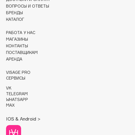
ВОПРОСЫ И ОТВЕТЫ
Cadence
БРЕНДЫ
КАТАЛОГ
Capelli Dorati
Carbon Theory
РАБОТА У НАС
Carmex
МАГАЗИНЫ
Carolina Herrera
КОНТАКТЫ
ПОСТАВЩИКАМ
Catrice
АРЕНДА
Celimax
Cettua
VISAGE PRO
СЕРВИСЫ
Chupa Chups
Clarette
VK
TELEGRAM
Clarins
WHATSAPP
Clarins Precious
MAX
Clinique
IOS & Android >
Clive Christian
Club De Nuit