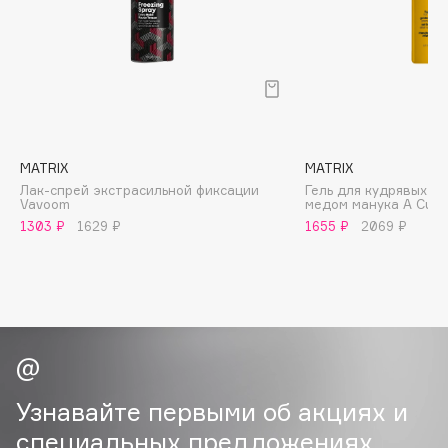
B
Babor
Baffy
Balmain Hair Couture
ЭКСКЛЮЗИВ
Banderas
MATRIX
MATRIX
Basicare
Лак-спрей экстрасильной фиксации
Гель для кудрявых и
Batiste
Vavoom
медом манука A Curl
Beauty Bomb
1303 ₽
1629 ₽
1655 ₽
2069 ₽
Beauty Pati
Beautyblades
НОВИНКА
beautyblender
Bebble
Beverly Hills Polo Club
Biodance
Узнавайте первыми об акциях и
Bioderma
специальных предложениях