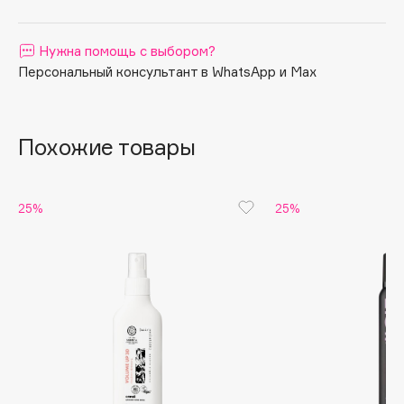
Apagard
Aravia Professional
Нужна помощь с выбором?
Персональный консультант в WhatsApp и Max
Arcadia
Archetype
Architect Demidoff
Похожие товары
ARIVE MAKEUP
Art&Fact
Art-Visage
25%
25%
Artdeco
Astra
Atelier Rebul
Augustinus Bader
Aveda
Avene