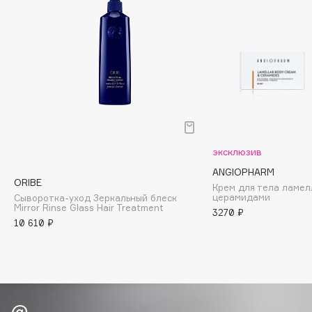
Biomed
Biorepair
Blanx
Blistex
BLOME
Boadicea The Victorious
Bobbi Brown
BOOMSHOP
эксклюзив
BORK
ANGIOPHARM
Brunello Cucinelli
ORIBE
Крем для тела ламел
церамидами
Сыворотка-уход Зеркальный блеск
Bvlgari
Mirror Rinse Glass Hair Treatment
3270 ₽
by TERRY
10 610 ₽
BY WISHTREND
Byredo
C