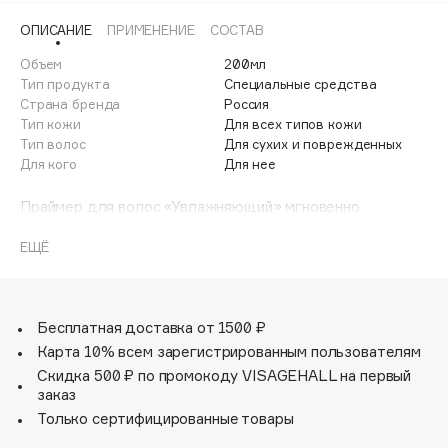
Adele for you
ОПИСАНИЕ
ПРИМЕНЕНИЕ
СОСТАВ
Финал лета
Advante
ЭКСКЛЮЗИВ
Объем
200мл
1 АВГ - 31 АВГ
Aesop
Тип продукта
Специальные средства
Age Stop
Страна бренда
Россия
ЭКСКЛЮЗИВ
Тип кожи
Для всех типов кожи
AHFA Cosmetics
Тип волос
Для сухих и поврежденных
Ajmal
Для кого
Для нее
Alix Avien
Праймер для волос «Увлажняющий» мгновенно
Allies of Skin
увлажняет, разглаживает кутикулу, облегчает
AMAN
расчёсывание, защищает от агрессивных внешних
ЕЩЁ
повреждений. Придаёт блеск и шелковистость.
Amina Daudova Brushes
Лимонник нанайский питает и способствует
Amouage
восстановлению сухих и повреждённых волос.
Гиалуроновая кислота притягивает молекулы воды,
Бесплатная доставка от 1500 ₽
Amuleto Di Casa
интенсивно увлажняет структуру волос.
Карта 10% всем зарегистрированным пользователям
Angiopharm
ЭКСКЛЮЗИВ
Скидка 500 ₽ по промокоду VISAGEHALL на первый
Annbeauty
заказ
Anua
Только сертифицированные товары
Apadent