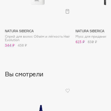
B
Babor
Baffy
Balmain Hair Couture
ЭКСКЛЮЗИВ
NATURA SIBERICA
NATURA SIBERICA
Banderas
Спрей для волос Объём и лёгкость Hair
Мусс для придания о
Evolution
623 ₽
830 ₽
Basicare
344 ₽
458 ₽
Batiste
Beauty Bomb
Beauty Pati
Beautyblades
НОВИНКА
Вы смотрели
beautyblender
Bebble
Beverly Hills Polo Club
Biodance
Bioderma