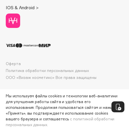
Deonica
IOS & Android >
Dessange
Dior
Divage
Dolce & Gabbana
Dolomit
Dorco
DP Daily Perfection
Оферта
Dr. Vranjes Firenze
Политика обработки персональных данных
Dr.Althea
ООО «Визаж косметикс» Все права защищены
Dr.Ceuracle
Dr.Jart+
Мы используем файлы cookies и технологии веб-аналитики
DSD de Luxe
для улучшения работы сайта и удобства его
использования. Продолжая пользоваться сайтом и нажимая
Dyson
«Принять», вы подтверждаете использование cookies
вашего браузера и соглашаетесь
с политикой обработки
персональных данных.
ДОБАВИТЬ В КОРЗИНУ
603 ₽
804 ₽