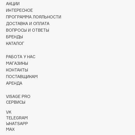
АКЦИИ
Collagenina
ИНТЕРЕСНОЕ
Consly
ПРОГРАММА ЛОЯЛЬНОСТИ
Corimo
ДОСТАВКА И ОПЛАТА
CosRX
ВОПРОСЫ И ОТВЕТЫ
БРЕНДЫ
Cottolina
КАТАЛОГ
Crescina
Cunzite
РАБОТА У НАС
Curaprox
МАГАЗИНЫ
КОНТАКТЫ
ПОСТАВЩИКАМ
D
АРЕНДА
VISAGE PRO
d'Alba
СЕРВИСЫ
DABO
VK
DARLING*
TELEGRAM
Darphin
WHATSAPP
MAX
Davines