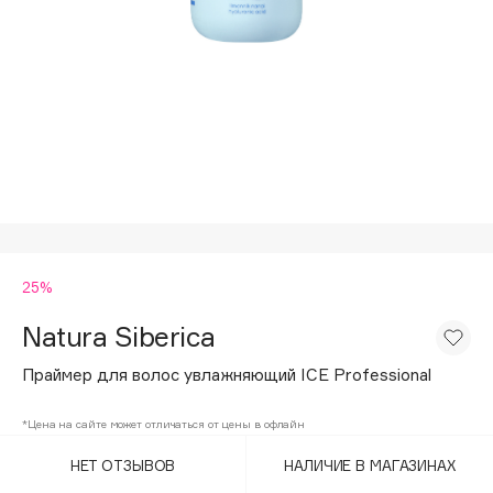
Подарки
Tom Ford
HFC
Для дома
Angiopharm
Техника
KIKO Milano
Estée Lauder
Clarins
0 - 9
25%
100BON
22|11
Natura Siberica
Праймер для волос увлажняющий ICE Professional
A
*Цена на сайте может отличаться от цены в офлайн
Acqua di Parma
НЕТ ОТЗЫВОВ
НАЛИЧИЕ В МАГАЗИНАХ
Acque di Italia