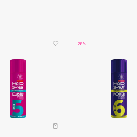
Aveda
Avene
25%
Boadicea The Victorious
Bobbi Brown
BOOMSHOP
BORK
Brunello Cucinelli
Bvlgari
by TERRY
BY WISHTREND
Byredo