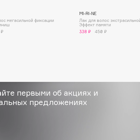
MI-RI-NE
лос мегасильной фиксации
Лак для волос экстрасильно
иниш
Эффект памяти
 ₽
338 ₽
450 ₽
Consly
Corimo
CosRX
Cottolina
Crescina
айте первыми об акциях и
Cunzite
альных предложениях
Curaprox