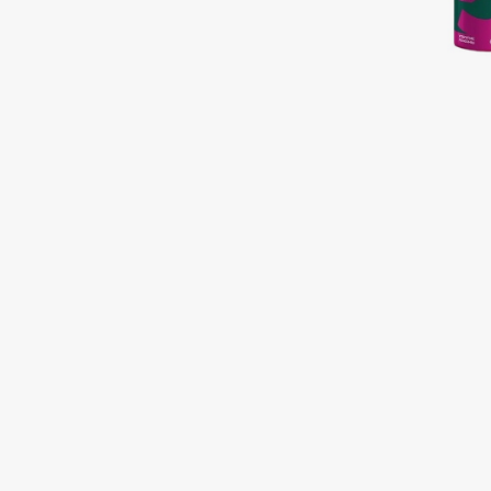
Подарки
0 - 9
Для дома
100BON
22|11
Техника
A
Acqua di Parma
Amina Daudova Brushes
Acque di Italia
Amouage
Adele for you
Amuleto Di Casa
Advante
Angiopharm
ЭКСКЛЮЗИВ
ЭКСКЛЮЗИВ
Aesop
Annbeauty
Age Stop
Anua
ЭКСКЛЮЗИВ
Apadent
AHFA Cosmetics
Apagard
Ajmal