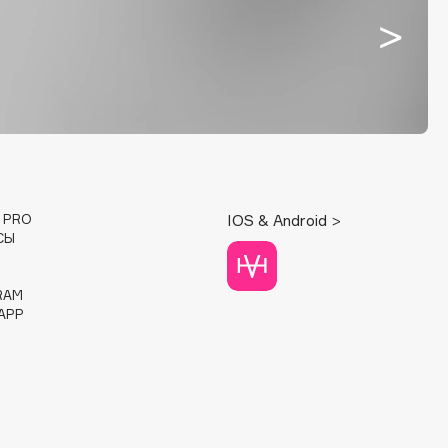
E PRO
IOS & Android >
СЫ
RAM
APP