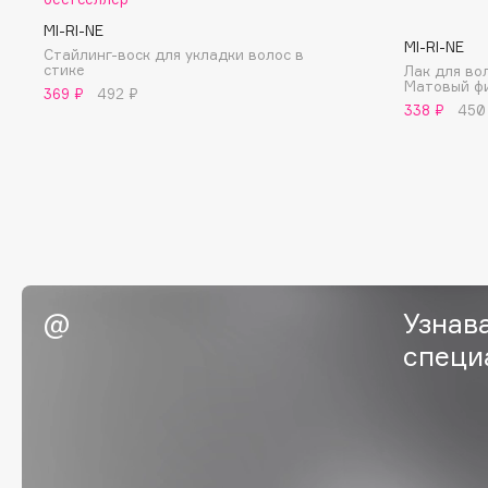
BLOME
MI-RI-NE
MI-RI-NE
Стайлинг-воск для укладки волос в
стике
Лак для во
Матовый ф
369 ₽
492 ₽
338 ₽
450
C
Cadence
Chupa Chups
Capelli Dorati
Clarette
Carbon Theory
Clarins
Carmex
Clarins Precious
НОВИНКА
Carolina Herrera
Clinique
Узнав
Catrice
Clive Christian
специ
Celimax
Club De Nuit
Cettua
Collagenina