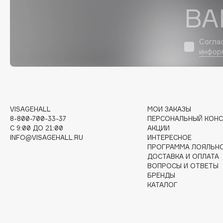
D
ВА
d'Alba
Dior
DABO
Divage
Согла
инфор
DARLING*
Dolce & Gabbana
Darphin
Dolomit
Davines
Dorco
Deonica
DP Daily Perfection
Dessange
Dr. Vranjes Firenze
VISAGEHALL
МОИ ЗАКАЗЫ
8-800-700-33-37
ПЕРСОНАЛЬНЫЙ КОНС
C 9:00 ДО 21:00
АКЦИИ
INFO@VISAGEHALL.RU
ИНТЕРЕСНОЕ
ПРОГРАММА ЛОЯЛЬН
E
ДОСТАВКА И ОПЛАТА
ВОПРОСЫ И ОТВЕТЫ
БРЕНДЫ
Eat My
Ella Bartsueva Brushes
КАТАЛОГ
Ecolatier
EMBRACE Haircare
Ecotools
Emmanuelle Jane
EGIA
Enough