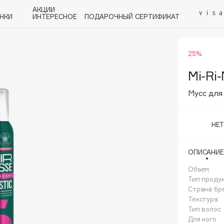
АКЦИИ
НКИ
ИНТЕРЕСНОЕ
ПОДАРОЧНЫЙ СЕРТИФИКАТ
25%
P
Q
R
S
T
U
V
W
Y
Z
А - Я
Mi-Ri
Мусс для
НЕ
Angiopharm
ОПИСАНИЕ
KIKO Milano
Объем
Estée Lauder
Тип проду
Clarins
Страна бр
Текстура
Тип волос
Для кого