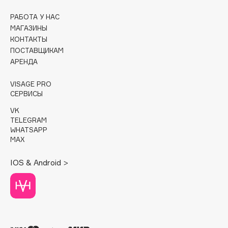
РАБОТА У НАС
Cadence
МАГАЗИНЫ
Capelli Dorati
КОНТАКТЫ
Carbon Theory
ПОСТАВЩИКАМ
Carmex
АРЕНДА
Carolina Herrera
VISAGE PRO
Catrice
СЕРВИСЫ
Celimax
VK
Cettua
TELEGRAM
WHATSAPP
Chupa Chups
MAX
Clarette
Clarins
IOS & Android >
Clarins Precious
Clinique
Clive Christian
Club De Nuit