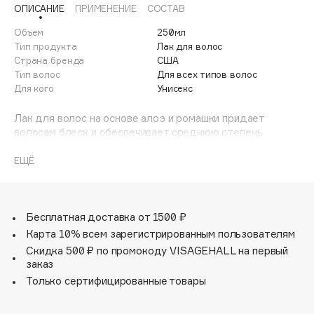
ОПИСАНИЕ
ПРИМЕНЕНИЕ
СОСТАВ
Adele for you
Финал лета
Advante
Объем
250мл
ЭКСКЛЮЗИВ
1 АВГ - 31 АВГ
Тип продукта
Лак для волос
Aesop
Страна бренда
США
Age Stop
Тип волос
Для всех типов волос
ЭКСКЛЮЗИВ
Для кого
Унисекс
AHFA Cosmetics
Ajmal
Лак для волос на основе алоэ и ромашки придает
волосам блеск и обеспечивает среднюю степень
Alix Avien
фиксации.
Allies of Skin
ЕЩЁ
AMAN
Amina Daudova Brushes
Amouage
Бесплатная доставка от 1500 ₽
Amuleto Di Casa
Карта 10% всем зарегистрированным пользователям
Angiopharm
Скидка 500 ₽ по промокоду VISAGEHALL на первый
ЭКСКЛЮЗИВ
заказ
Annbeauty
Только сертифицированные товары
Anua
Apadent