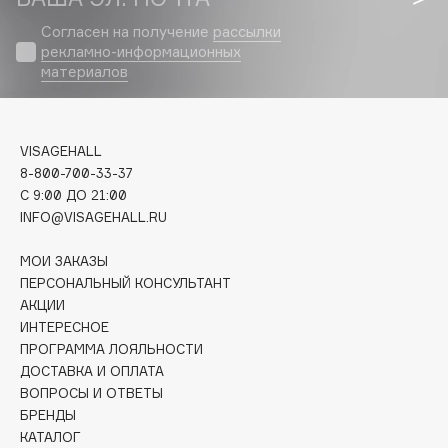
Biomed
Согласен на получение
рассылки
Biorepair
рекламно-информационных
Blanx
материалов
Blistex
BLOME
Boadicea The Victorious
VISAGEHALL
Bobbi Brown
8-800-700-33-37
C 9:00 ДО 21:00
BOOMSHOP
INFO@VISAGEHALL.RU
BORK
Brunello Cucinelli
МОИ ЗАКАЗЫ
ПЕРСОНАЛЬНЫЙ КОНСУЛЬТАНТ
Bvlgari
АКЦИИ
by TERRY
ИНТЕРЕСНОЕ
BY WISHTREND
ПРОГРАММА ЛОЯЛЬНОСТИ
Byredo
ДОСТАВКА И ОПЛАТА
ВОПРОСЫ И ОТВЕТЫ
БРЕНДЫ
C
КАТАЛОГ