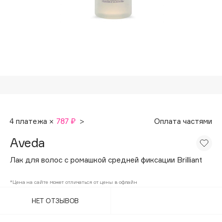
Подарки
Tom Ford
HFC
Для дома
Angiopharm
Техника
KIKO Milano
Estée Lauder
Clarins
0 - 9
4 платежа ×
787 ₽
>
Оплата частями
100BON
Aveda
22|11
Лак для волос с ромашкой средней фиксации Brilliant
A
*Цена на сайте может отличаться от цены в офлайн
НЕТ ОТЗЫВОВ
Acqua di Parma
Acque di Italia