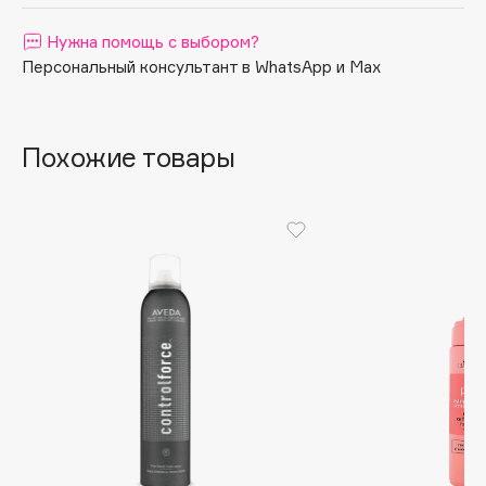
Apagard
Нужна помощь с выбором?
Aravia Professional
Персональный консультант в WhatsApp и Max
Arcadia
Archetype
Architect Demidoff
Похожие товары
ARIVE MAKEUP
Art&Fact
Art-Visage
Artdeco
Astra
Atelier Rebul
Augustinus Bader
Aveda
Avene