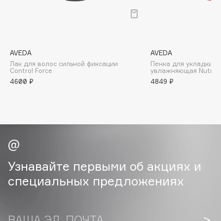
B
Babor
Baffy
AVEDA
AVEDA
Balmain Hair Couture
ЭКСКЛЮЗИВ
Лак для волос сильной фиксации
Пенка для укладки в
Banderas
Control Force
увлажняющая Nutriple
4600 ₽
4849 ₽
Basicare
Batiste
Beauty Bomb
Beauty Pati
Beautyblades
НОВИНКА
beautyblender
Узнавайте первыми об акциях и
Bebble
специальных предложениях
Beverly Hills Polo Club
Biodance
Bioderma
ВАША ЭЛ. ПОЧТА