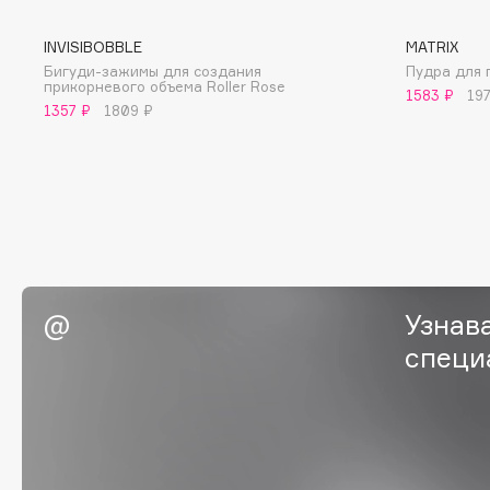
BLOME
INVISIBOBBLE
MATRIX
Бигуди-зажимы для создания
Пудра для 
прикорневого объема Roller Rose
1583 ₽
19
1357 ₽
1809 ₽
C
Cadence
Chupa Chups
Capelli Dorati
Clarette
Carbon Theory
Clarins
Carmex
Clarins Precious
Carolina Herrera
Clinique
Узнав
Catrice
Clive Christian
специ
Celimax
Club De Nuit
Cettua
Collagenina