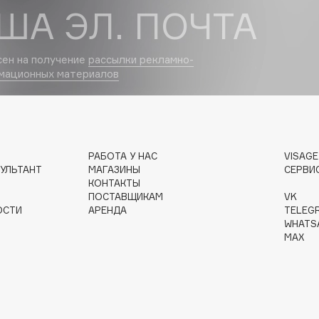
ША ЭЛ. ПОЧТА
Dr.Althea
Dr.Ceuracle
сен на получение
рассылки рекламно-
мационных материалов
Dr.Jart+
DSD de Luxe
Dyson
РАБОТА У НАС
VISAG
УЛЬТАНТ
МАГАЗИНЫ
СЕРВИ
КОНТАКТЫ
ПОСТАВЩИКАМ
VK
ОСТИ
АРЕНДА
TELEG
WHATS
MAX
Estée Lauder
Etat Pur
Etude House
Etude organix