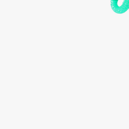
Подарки
0 - 9
Для дома
100BON
22|11
Техника
A
Acqua di Parma
Amina Daudova Brushes
Acque di Italia
Amouage
Adele for you
Amuleto Di Casa
Advante
Angiopharm
ЭКСКЛЮЗИВ
ЭКСКЛЮЗИВ
Aesop
Annbeauty
Age Stop
Anua
ЭКСКЛЮЗИВ
Apadent
AHFA Cosmetics
Apagard
Ajmal