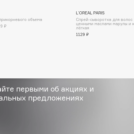
L’OREAL PARIS
прикорневого объема
Спрей-сыворотка для волос 
ценными маслами марулы и 
79 ₽
лёгкая
1129 ₽
Consly
Corimo
CosRX
Cottolina
Crescina
айте первыми об акциях и
Cunzite
альных предложениях
Curaprox