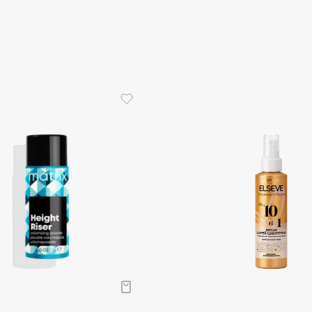
Aveda
Avene
Boadicea The Victorious
Bobbi Brown
BOOMSHOP
BORK
Brunello Cucinelli
Bvlgari
by TERRY
BY WISHTREND
Byredo