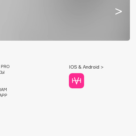
E PRO
IOS & Android >
СЫ
RAM
APP