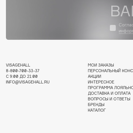
D
ВА
d'Alba
Dior
DABO
Divage
Согла
инфор
DARLING*
Dolce & Gabbana
Darphin
Dolomit
Davines
Dorco
Deonica
DP Daily Perfection
Dessange
Dr. Vranjes Firenze
VISAGEHALL
МОИ ЗАКАЗЫ
8-800-700-33-37
ПЕРСОНАЛЬНЫЙ КОНС
C 9:00 ДО 21:00
АКЦИИ
INFO@VISAGEHALL.RU
ИНТЕРЕСНОЕ
ПРОГРАММА ЛОЯЛЬН
E
ДОСТАВКА И ОПЛАТА
ВОПРОСЫ И ОТВЕТЫ
БРЕНДЫ
Eat My
Ella Bartsueva Brushes
КАТАЛОГ
Ecolatier
EMBRACE Haircare
Ecotools
Emmanuelle Jane
EGG
Enough