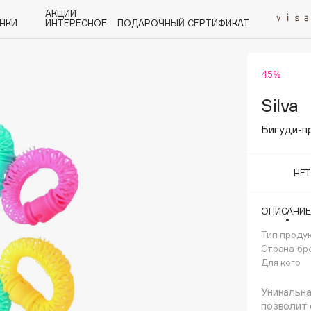
АКЦИИ
НКИ
ИНТЕРЕСНОЕ
ПОДАРОЧНЫЙ СЕРТИФИКАТ
45%
P
Q
R
S
T
U
V
W
Y
Z
А - Я
Silva
Бигуди-пр
НЕ
Angiopharm
ОПИСАНИЕ
KIKO Milano
Тип проду
Estée Lauder
Страна бр
Clarins
Для кого
Уникальна
позволит