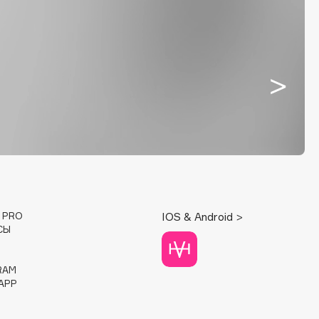
E PRO
IOS & Android >
СЫ
RAM
APP