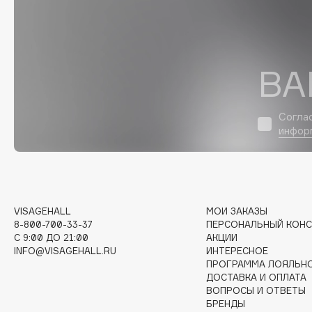
D
d'Alba
Dior
DABO
Divage
ВА
DARLING*
Dolce & Gabbana
Darphin
Dolomit
Davines
Dorco
Согла
инфор
Deonica
DP Daily Perfection
Dessange
Dr. Vranjes Firenze
VISAGEHALL
МОИ ЗАКАЗЫ
E
8-800-700-33-37
ПЕРСОНАЛЬНЫЙ КОНС
C 9:00 ДО 21:00
АКЦИИ
INFO@VISAGEHALL.RU
ИНТЕРЕСНОЕ
Eat My
Ella Bartsueva Brushes
ПРОГРАММА ЛОЯЛЬН
Ecolatier
EMBRACE Haircare
ДОСТАВКА И ОПЛАТА
ВОПРОСЫ И ОТВЕТЫ
Ecotools
Emmanuelle Jane
БРЕНДЫ
EGIA
Enough