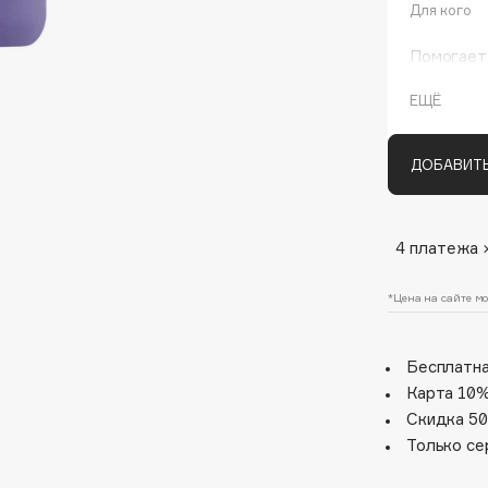
Для кого
Помогает 
головы и 
восстана
ЕЩЁ
волос и к
увлажнен
ДОБАВИТЬ
Architect Demidoff
4 платежа 
ARIVE MAKEUP
*Цена на сайте мо
Art&Fact
Art-Visage
Бесплатна
Artdeco
Карта 10%
Astra
Скидка 50
Atelier Rebul
Только се
Augustinus Bader