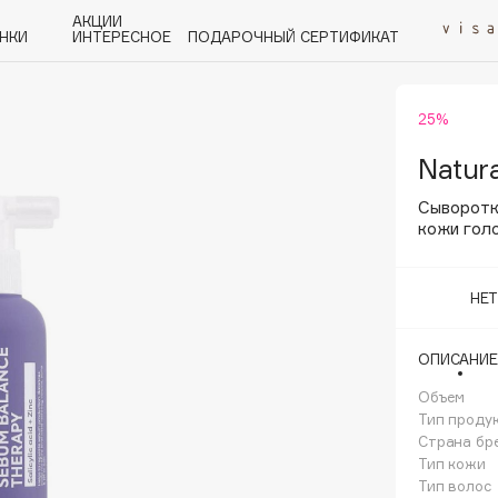
АКЦИИ
НКИ
ИНТЕРЕСНОЕ
ПОДАРОЧНЫЙ СЕРТИФИКАТ
25%
P
Q
R
S
T
U
V
W
Y
Z
А - Я
Natura
Сыворотк
кожи голо
НЕ
Angiopharm
KIKO Milano
ОПИСАНИЕ
Estée Lauder
Объем
Clarins
Тип проду
Страна бр
Тип кожи
Тип волос