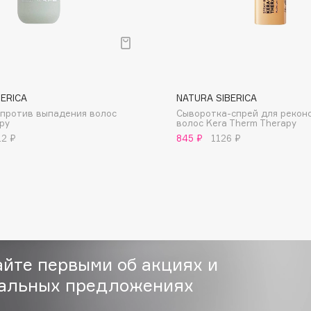
BERICA
NATURA SIBERICA
Consly
против выпадения волос
Сыворотка-спрей для рекон
py
волос Kera Therm Therapy
Corimo
12 ₽
845 ₽
1126 ₽
CosRX
Cottolina
Crescina
Cunzite
Curaprox
айте первыми об акциях и
альных предложениях