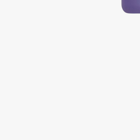
Подарки
0 - 9
Для дома
100BON
22|11
Техника
A
Acqua di Parma
Amina Daudova Brushes
Acque di Italia
Amouage
Adele for you
Amuleto Di Casa
Advante
Angiopharm
ЭКСКЛЮЗИВ
ЭКСКЛЮЗИВ
Aesop
Annbeauty
Age Stop
Anua
ЭКСКЛЮЗИВ
Apadent
AHFA Cosmetics
Apagard
Ajmal