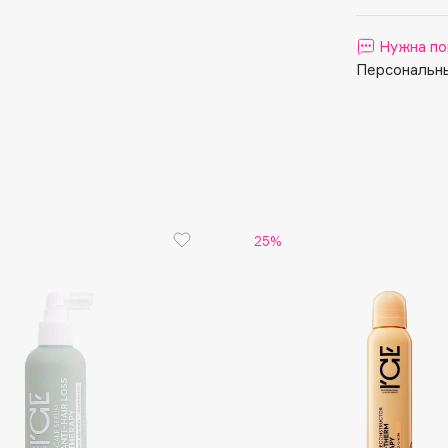
Aveda
Avene
Нужна по
Персональны
Boadicea The Victorious
Bobbi Brown
25%
BOOMSHOP
BORK
Brunello Cucinelli
Bvlgari
by TERRY
BY WISHTREND
Byredo