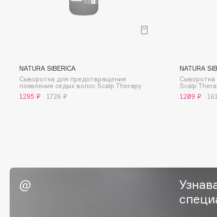
BLOME
C
NATURA SIBERICA
NATURA SI
Cadence
Chupa Chups
Сыворотка для предотвращения
Сыворотка 
появления седых волос Scalp Therapy
Scalp Thera
Capelli Dorati
Clarette
1295 ₽
1726 ₽
1209 ₽
16
Carbon Theory
Clarins
Carmex
Clarins Precious
НОВИНКА
Carolina Herrera
Clinique
Catrice
Clive Christian
Celimax
Club De Nuit
Cettua
Collagenina
Узнав
специ