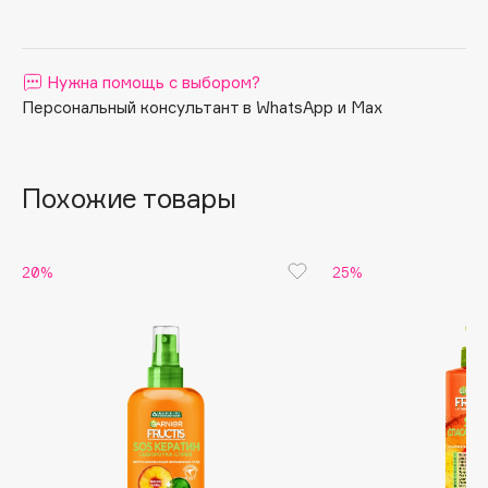
больше питания, на 89% более крепкие
Apagard
Aravia Professional
Нужна помощь с выбором?
Arcadia
Персональный консультант в WhatsApp и Max
Archetype
Architect Demidoff
ARIVE MAKEUP
Похожие товары
Art&Fact
Art-Visage
Artdeco
20%
25%
Astra
Atelier Rebul
Augustinus Bader
Aveda
Avene