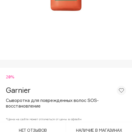
Подарки
Tom Ford
HFC
Для дома
Angiopharm
Техника
KIKO Milano
Estée Lauder
Clarins
0 - 9
20%
100BON
22|11
Garnier
Сыворотка для поврежденных волос SOS-
A
восстановление
Acqua di Parma
*Цена на сайте может отличаться от цены в офлайн
Acque di Italia
НЕТ ОТЗЫВОВ
НАЛИЧИЕ В МАГАЗИНАХ