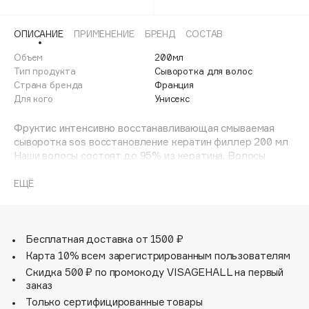
Adele for you
Финал лета
Advante
ЭКСКЛЮЗИВ
ОПИСАНИЕ
ПРИМЕНЕНИЕ
БРЕНД
СОСТАВ
1 АВГ - 31 АВГ
Aesop
Объем
200мл
Age Stop
Тип продукта
Сыворотка для волос
ЭКСКЛЮЗИВ
Страна бренда
Франция
AHFA Cosmetics
Для кого
Унисекс
Ajmal
Фруктис интенсивно восстанавливающая смываемая
Alix Avien
сыворотка sos восстановление кератин филлер 200 мл
Allies of Skin
Наши волосы состоят до 95% из кератина. Волосы
AMAN
теряют кератин при повреждении. Попробуй новинку от
Garnier Fructis! Сыворотка SOS Кератин Филлер
ЕЩЁ
Amina Daudova Brushes
предназначена для восстановления всех типов
Amouage
поврежденных волос, устраняет 100% повреждений.
Масло марулы и восстанавливающий комплекс с
Amuleto Di Casa
растительным кератином в составе сыворотки
Бесплатная доставка от 1500 ₽
Angiopharm
ЭКСКЛЮЗИВ
восполняют утраченный кератин волос. Формула
Карта 10% всем зарегистрированным пользователям
проникает до 10 слоёв кутикулы волоса, наполняя его и
Annbeauty
Скидка 500 ₽ по промокоду VISAGEHALL на первый
интенсивно восстанавливая внутренние силы. Научно
заказ
Anua
доказано! Кутикула волос запечатана, волосы заметно
Только сертифицированные товары
Apadent
преображаются. На 66% меньше повреждений, на 77%