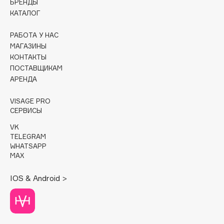
БРЕНДЫ
КАТАЛОГ
Cadence
Capelli Dorati
РАБОТА У НАС
МАГАЗИНЫ
Carbon Theory
КОНТАКТЫ
Carmex
ПОСТАВЩИКАМ
Carolina Herrera
АРЕНДА
Catrice
VISAGE PRO
Celimax
СЕРВИСЫ
Cettua
VK
Chupa Chups
TELEGRAM
Clarette
WHATSAPP
MAX
Clarins
Clarins Precious
НОВИНКА
IOS & Android >
Clinique
Clive Christian
Club De Nuit