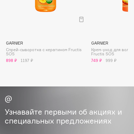
B
Babor
Baffy
Balmain Hair Couture
ЭКСКЛЮЗИВ
Banderas
GARNIER
GARNIER
Спрей-сыворотка с кератином Fructis
Крем-уход для воло
Basicare
SOS
Fructis SOS
Batiste
898 ₽
1197 ₽
749 ₽
999 ₽
Beauty Bomb
Beauty Pati
Beautyblades
НОВИНКА
beautyblender
Bebble
Узнавайте первыми об акциях и
Beverly Hills Polo Club
специальных предложениях
Biodance
Bioderma