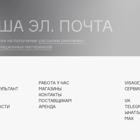
Dr.Althea
ША ЭЛ. ПОЧТА
Dr.Ceuracle
Dr.Jart+
сен на получение
рассылки рекламно-
DSD de Luxe
мационных материалов
Dyson
РАБОТА У НАС
VISAG
УЛЬТАНТ
МАГАЗИНЫ
СЕРВИ
КОНТАКТЫ
ПОСТАВЩИКАМ
VK
ОСТИ
АРЕНДА
TELEG
WHATS
Estrâde
MAX
Estée Lauder
Etat Pur
Etude House