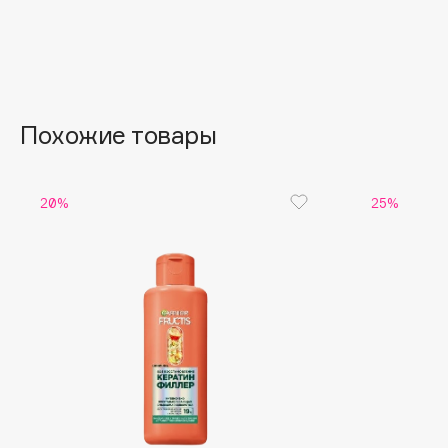
Aravia Professional
Alix Avien
Arcadia
Allies of Skin
Archetype
AMAN
Похожие товары
B
20%
25%
Babor
beautyblender
Baffy
Bebble
Balmain Hair Couture
Beverly Hills Polo Club
ЭКСКЛЮЗИВ
Biodance
Banderas
Bioderma
Basicare
Biomed
Batiste
Biorepair
Beauty Bomb
Blanx
Beauty Pati
Blistex
Beautyblades
НОВИНКА