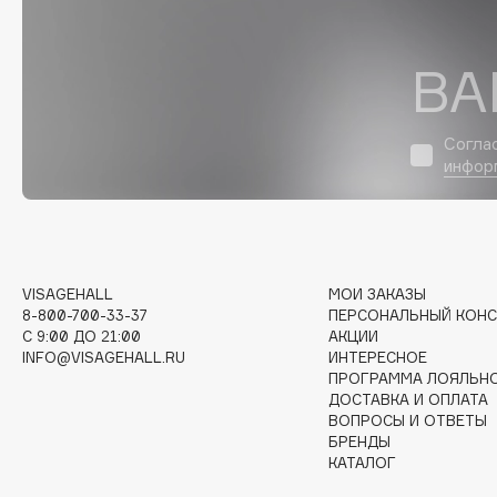
D
d'Alba
Dior
ВА
DABO
Divage
DARLING*
Dolce & Gabbana
Согла
Darphin
Dolomit
инфор
Davines
Dorco
Deonica
DP Daily Perfection
Dessange
Dr. Vranjes Firenze
VISAGEHALL
МОИ ЗАКАЗЫ
8-800-700-33-37
ПЕРСОНАЛЬНЫЙ КОНС
C 9:00 ДО 21:00
АКЦИИ
E
INFO@VISAGEHALL.RU
ИНТЕРЕСНОЕ
ПРОГРАММА ЛОЯЛЬН
ДОСТАВКА И ОПЛАТА
Eat My
Ella Bartsueva Brushes
ВОПРОСЫ И ОТВЕТЫ
Ecolatier
EMBRACE Haircare
БРЕНДЫ
КАТАЛОГ
Ecotools
Emmanuelle Jane
EGIA
Enough