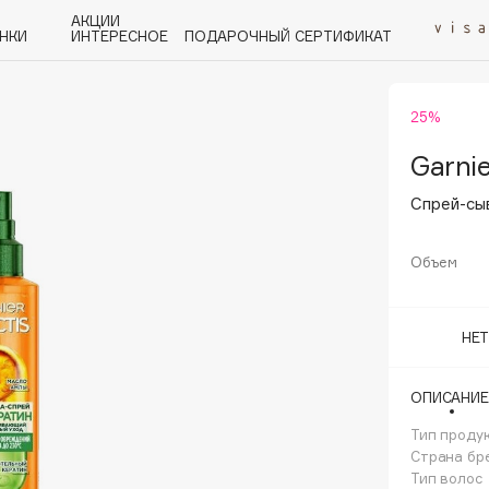
АКЦИИ
НКИ
ИНТЕРЕСНОЕ
ПОДАРОЧНЫЙ СЕРТИФИКАТ
25%
P
Q
R
S
T
U
V
W
Y
Z
А - Я
Garnie
Спрей-сыв
Объем
Angiopharm
НЕ
KIKO Milano
Estée Lauder
ОПИСАНИЕ
Clarins
Тип проду
Страна бр
Тип волос