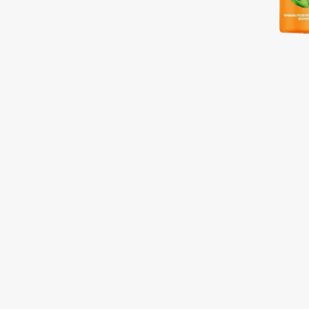
Подарки
0 - 9
Для дома
100BON
22|11
Техника
A
Acqua di Parma
Amina Daudova Brushes
Acque di Italia
Amouage
Adele for you
Amuleto Di Casa
Advante
Angiopharm
ЭКСКЛЮЗИВ
ЭКСКЛЮЗИВ
Aesop
Annbeauty
Age Stop
Anua
ЭКСКЛЮЗИВ
Apadent
AHFA Cosmetics
Apagard
Ajmal