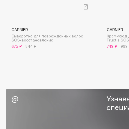
BLOME
GARNIER
GARNIER
C
Сыворотка для поврежденных волос
Крем-уход 
SOS-восстановление
Fructis SOS
Cadence
Chupa Chups
675 ₽
844 ₽
749 ₽
999
Capelli Dorati
Clarette
Carbon Theory
Clarins
Carmex
Clarins Precious
НОВИНКА
Carolina Herrera
Clinique
Catrice
Clive Christian
Celimax
Club De Nuit
Узнав
Cettua
Collagenina
специ