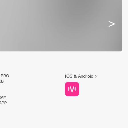
E PRO
IOS & Android >
СЫ
RAM
APP