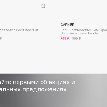
GARNIER
для волос несмываемый
Крем несмываемый 10в1 Тро
Восстановление Fructis
Consly
 ₽
749 ₽
999 ₽
Corimo
CosRX
Cottolina
Crescina
Cunzite
Curaprox
айте первыми об акциях и
альных предложениях