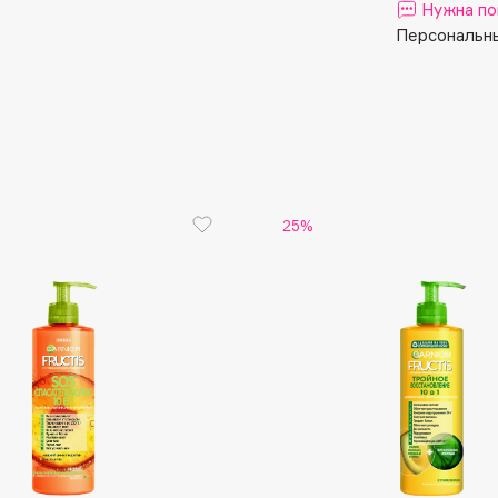
Aveda
Нужна по
Avene
Персональны
25%
Boadicea The Victorious
Bobbi Brown
BOOMSHOP
BORK
Brunello Cucinelli
Bvlgari
by TERRY
BY WISHTREND
Byredo