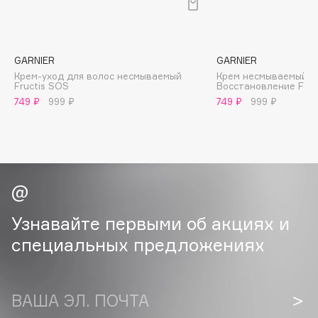
B
Babor
Baffy
GARNIER
GARNIER
Крем-уход для волос несмываемый
Крем несмываемый 1
Balmain Hair Couture
ЭКСКЛЮЗИВ
Fructis SOS
Восстановление Fruc
Banderas
749 ₽
999 ₽
749 ₽
999 ₽
Basicare
Batiste
Beauty Bomb
Beauty Pati
Beautyblades
НОВИНКА
Узнавайте первыми об акциях и
beautyblender
специальных предложениях
Bebble
Beverly Hills Polo Club
Biodance
ВАША ЭЛ. ПОЧТА
Bioderma