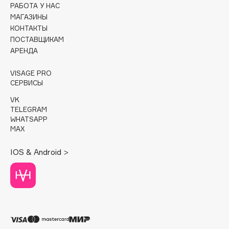
РАБОТА У НАС
МАГАЗИНЫ
Cadence
КОНТАКТЫ
Capelli Dorati
ПОСТАВЩИКАМ
Carbon Theory
АРЕНДА
Carmex
VISAGE PRO
Carolina Herrera
СЕРВИСЫ
Catrice
VK
Celimax
TELEGRAM
Cettua
WHATSAPP
MAX
Chupa Chups
Clarette
IOS & Android >
Clarins
Clarins Precious
Clinique
Clive Christian
Club De Nuit