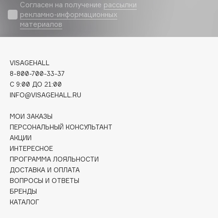
Biomed
Согласен на получение
рассылки
рекламно-информационных
Biorepair
материалов
Blanx
Blistex
BLOME
VISAGEHALL
Boadicea The Victorious
8-800-700-33-37
Bobbi Brown
C 9:00 ДО 21:00
INFO@VISAGEHALL.RU
BOOMSHOP
BORK
МОИ ЗАКАЗЫ
Brunello Cucinelli
ПЕРСОНАЛЬНЫЙ КОНСУЛЬТАНТ
АКЦИИ
Bvlgari
ИНТЕРЕСНОЕ
by TERRY
ПРОГРАММА ЛОЯЛЬНОСТИ
BY WISHTREND
ДОСТАВКА И ОПЛАТА
Byredo
ВОПРОСЫ И ОТВЕТЫ
БРЕНДЫ
КАТАЛОГ
C