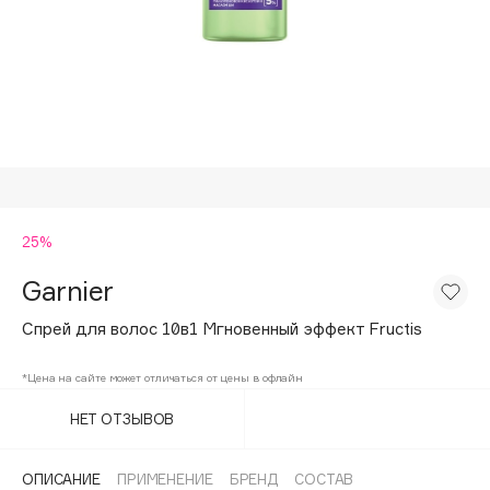
Подарки
Tom Ford
HFC
Для дома
Angiopharm
Техника
KIKO Milano
Estée Lauder
Clarins
0 - 9
25%
Garnier
100BON
22|11
Спрей для волос 10в1 Мгновенный эффект Fructis
*Цена на сайте может отличаться от цены в офлайн
A
НЕТ ОТЗЫВОВ
Acqua di Parma
Acque di Italia
ОПИСАНИЕ
ПРИМЕНЕНИЕ
БРЕНД
СОСТАВ