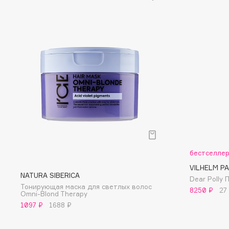
D
d'Alba
Dior
DABO
Divage
DARLING*
Dolce & Gabbana
Darphin
Dolomit
Davines
Dorco
Deonica
DP Daily Perfection
Dessange
Dr. Vranjes Firenze
бестселле
E
VILHELM P
NATURA SIBERICA
Dear Polly
Eat My
Ella Bartsueva Brushes
Тонирующая маска для светлых волос
8250 ₽
27
Omni-Blond Therapy
Ecolatier
EMBRACE Haircare
1097 ₽
1688 ₽
Ecotools
Emmanuelle Jane
EGG
Enough