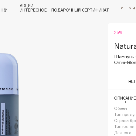
АКЦИИ
НКИ
ИНТЕРЕСНОЕ
ПОДАРОЧНЫЙ СЕРТИФИКАТ
25%
P
Q
R
S
T
U
V
W
Y
Z
А - Я
Natura
Шампунь 
Omni-Blon
НЕ
Angiopharm
KIKO Milano
ОПИСАНИЕ
Estée Lauder
Объем
Clarins
Тип проду
Страна бр
Тип волос
Для кого