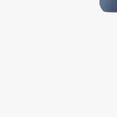
Подарки
0 - 9
Для дома
100BON
22|11
Техника
A
Acqua di Parma
Amina Daudova Brushes
Acque di Italia
Amouage
Adele for you
Amuleto Di Casa
Advante
Angiopharm
ЭКСКЛЮЗИВ
ЭКСКЛЮЗИВ
Aesop
Annbeauty
Age Stop
Anua
ЭКСКЛЮЗИВ
Apadent
AHFA Cosmetics
Apagard
Ajmal