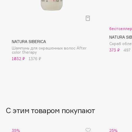
BLOME
бестселле
C
NATURA SI
NATURA SIBERICA
Скраб обле
Cadence
Chupa Chups
Шампунь для окрашенных волос After
373 ₽
497
color therapy
Capelli Dorati
Clarette
1032 ₽
1376 ₽
Carbon Theory
Clarins
Carmex
Clarins Precious
НОВИНКА
Carolina Herrera
Clinique
Catrice
Clive Christian
Celimax
Club De Nuit
Cettua
Collagenina
С этим товаром покупают
35%
25%