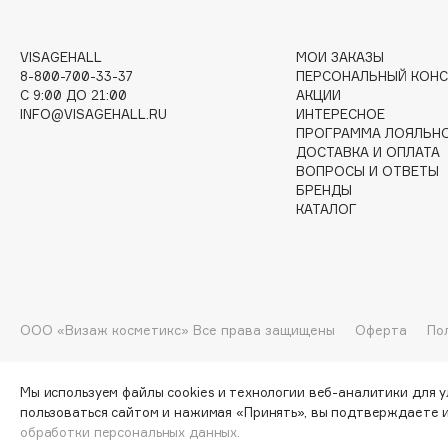
G
VISAGEHALL
МОИ ЗАКАЗЫ
8-800-700-33-37
ПЕРСОНАЛЬНЫЙ КОНС
Garnier
Giardino Magico
C 9:00 ДО 21:00
АКЦИИ
INFO@VISAGEHALL.RU
ИНТЕРЕСНОЕ
Gecko
Gillette
ПРОГРАММА ЛОЯЛЬН
Geltek
Givenchy
ДОСТАВКА И ОПЛАТА
ВОПРОСЫ И ОТВЕТЫ
Genosys
Global Keratin
ЭКСКЛЮЗИВ
БРЕНДЫ
Global White
Geomar
КАТАЛОГ
H
ООО «Визаж косметикс» Все права защищены
Оферта
По
Hadat Cosmetics
HELIBEAUTY
Hamis
Hempz
Мы используем файлы cookies и технологии веб-аналитики для 
Hapica
HFC
пользоваться сайтом и нажимая «Принять», вы подтверждаете 
обработки персональных данных.