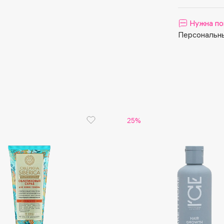
Aveda
Avene
Нужна по
Персональны
Boadicea The Victorious
Bobbi Brown
25%
BOOMSHOP
BORK
Brunello Cucinelli
Bvlgari
by TERRY
BY WISHTREND
Byredo