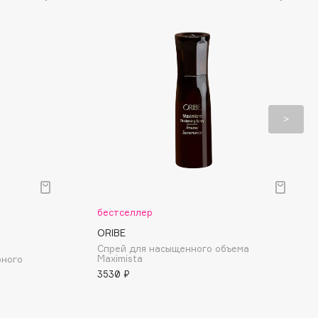
бестселлер
ORIBE
Спрей для насыщенного объема
Maximista
рного
3530 ₽