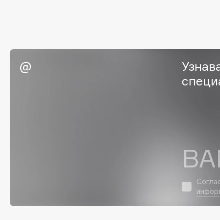
EGIA
EpilProfi
Eigshow
Erborian
Elemis
Essence
Elian Russia
Essential Parfums Paris
Узнав
Elie Saab
Estrâde
специ
F
FANE
Flipper
ВА
Farmstay
FLOEMA
Felce Azzurra
Floraïku
Fillerina
Forlle'd
Согла
ЭКСКЛЮЗИВ
инфор
Fiona Franchimon