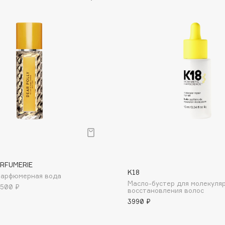
Dr.Althea
Dr.Ceuracle
Dr.Jart+
DSD de Luxe
Dyson
р
ARFUMERIE
K18
 Парфюмерная вода
Estée Lauder
Масло-бустер для молекуля
 500 ₽
восстановления волос
Etat Pur
3990 ₽
Etude House
Etude organix