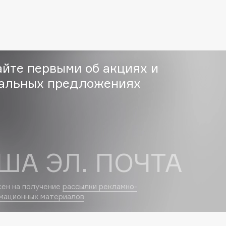
Eva Mosaic
Ex Nihilo
EXOARI L
айте первыми об акциях и
альных предложениях
Fragrance Du Bois
ША ЭЛ. ПОЧТА
Frederic Malle
Frudia
Funny Organix
сен на получение
рассылки рекламно-
мационных материалов