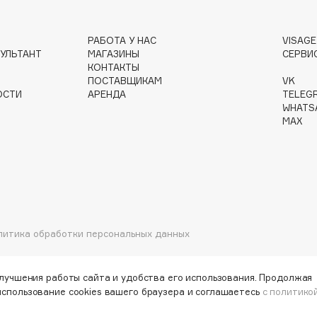
РАБОТА У НАС
VISAG
УЛЬТАНТ
МАГАЗИНЫ
СЕРВИ
Gourmandise
КОНТАКТЫ
ПОСТАВЩИКАМ
VK
Grace Day
ОСТИ
АРЕНДА
TELEG
Guerlain
WHATS
MAX
Guess
литика обработки персональных данных
Holika Holika
Holly Polly
улучшения работы сайта и удобства его использования. Продолжая
Holy Land
использование cookies вашего браузера и соглашаетесь
с политико