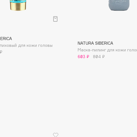
р
BERICA
NATURA SIBERICA
пиховый для кожи головы
Consly
Маска-пилинг для кожи гол
 ₽
Corimo
603 ₽
804 ₽
CosRX
Cottolina
Crescina
Cunzite
Curaprox