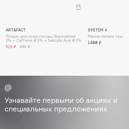
B
Babor
Baffy
ART&FACT
SYSTEM 4
Balmain Hair Couture
ЭКСКЛЮЗИВ
Лосьон для кожи головы Niacinamide
Маска-пилинг терап
2% + Caffeine 0,5% + Salicylic Acid 0,5%
Banderas
1400 ₽
515 ₽
686 ₽
Basicare
Batiste
Beauty Bomb
Beauty Pati
Beautyblades
НОВИНКА
beautyblender
Узнавайте первыми об акциях и
Bebble
Beverly Hills Polo Club
специальных предложениях
Biodance
Bioderma