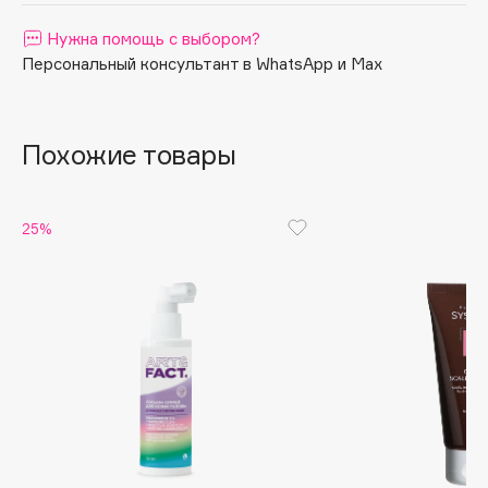
Apagard
Нужна помощь с выбором?
Aravia Professional
Персональный консультант в WhatsApp и Max
Arcadia
Archetype
Похожие товары
Architect Demidoff
ARIVE MAKEUP
Art&Fact
25%
Art-Visage
Artdeco
Astra
Atelier Rebul
Augustinus Bader
Aveda
Avene