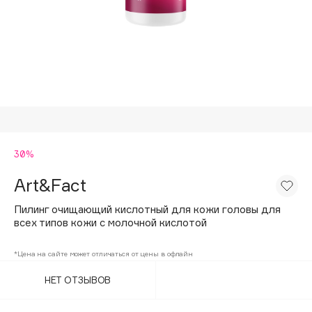
Подарки
Tom Ford
HFC
Для дома
Angiopharm
Техника
KIKO Milano
Estée Lauder
Clarins
0 - 9
30%
Art&Fact
100BON
22|11
Пилинг очищающий кислотный для кожи головы для
всех типов кожи с молочной кислотой
A
*Цена на сайте может отличаться от цены в офлайн
НЕТ ОТЗЫВОВ
Acqua di Parma
Acque di Italia