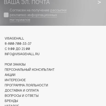
ВАША ЭЛ. ПОЧТА
Biomed
Biorepair
Согласен на получение
рассылки
Blanx
рекламно-информационных
материалов
Blistex
BLOME
Boadicea The Victorious
VISAGEHALL
Bobbi Brown
8-800-700-33-37
BOOMSHOP
C 9:00 ДО 21:00
INFO@VISAGEHALL.RU
BORK
Brunello Cucinelli
МОИ ЗАКАЗЫ
Bvlgari
ПЕРСОНАЛЬНЫЙ КОНСУЛЬТАНТ
by TERRY
АКЦИИ
ИНТЕРЕСНОЕ
BY WISHTREND
ПРОГРАММА ЛОЯЛЬНОСТИ
Byredo
ДОСТАВКА И ОПЛАТА
ВОПРОСЫ И ОТВЕТЫ
БРЕНДЫ
C