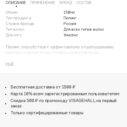
ОПИСАНИЕ
ПРИМЕНЕНИЕ
БРЕНД
СОСТАВ
Adele for you
Финал лета
Advante
Объем
150мл
ЭКСКЛЮЗИВ
Тип продукта
Пилинг
1 АВГ - 31 АВГ
Aesop
Страна бренда
Россия
Age Stop
Тип волос
Для всех типов волос
ЭКСКЛЮЗИВ
Для кого
Унисекс
AHFA Cosmetics
Ajmal
Пилинг способствует эффективному отшелушиванию
мертвых клеток кожи головы и нормализации
Alix Avien
деятельности сальных желез благодаря содержанию
Allies of Skin
АНА-кислот. Часто именно эти факторы становятся
ЕЩЁ
AMAN
причиной появления перхоти, шелушений, раздражений,
медленного роста и быстрого загрязнения волос.
Amina Daudova Brushes
Продукт легко использовать, он подходит для всех
Amouage
типов кожи головы и рекомендован к применению на
Бесплатная доставка от 1500 ₽
регулярной основе.
Amuleto Di Casa
Карта 10% всем зарегистрированным пользователям
Скидка 500 ₽ по промокоду VISAGEHALL на первый
Angiopharm
ЭКСКЛЮЗИВ
заказ
Annbeauty
Только сертифицированные товары
Anua
Apadent