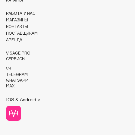
КАТАЛОГ
Cadence
РАБОТА У НАС
Capelli Dorati
МАГАЗИНЫ
КОНТАКТЫ
Carbon Theory
ПОСТАВЩИКАМ
Carmex
АРЕНДА
Carolina Herrera
VISAGE PRO
Catrice
СЕРВИСЫ
Celimax
VK
Cettua
TELEGRAM
Chupa Chups
WHATSAPP
MAX
Clarette
Clarins
IOS & Android >
Clarins Precious
НОВИНКА
Clinique
Clive Christian
Club De Nuit