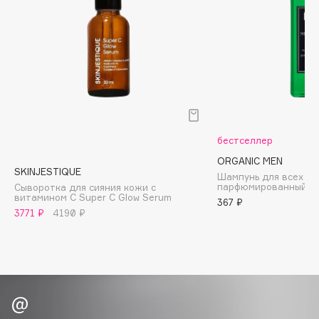
Biomed
Biorepair
Blanx
Blistex
BLOME
Boadicea The Victorious
Bobbi Brown
бестселлер
BOOMSHOP
ORGANIC MEN
BORK
SKINJESTIQUE
Шампунь для всех ти
Brunello Cucinelli
парфюмированный M
Сыворотка для сияния кожи с
витамином С Super C Glow Serum
367 ₽
Bvlgari
3771 ₽
4190 ₽
by TERRY
BY WISHTREND
Byredo
C