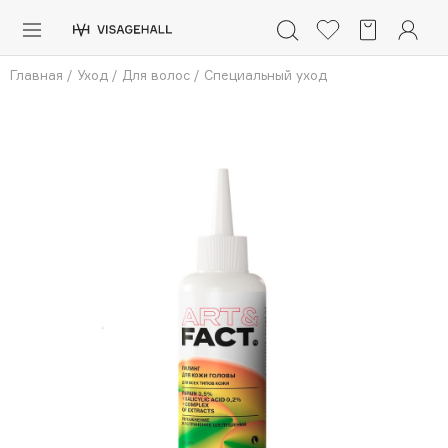
Каталог
Главная
/
Уход
/
Для волос
/
Специальный уход
Аутлет
0 - 9
A
B
C
D
E
F
G
H
I
J
K
L
M
N
O
P
Q
R
S
Солнечная линия
Макияж
ПОПУЛЯРНЫЕ
Уход
Ароматы
Dior
Nashi Argan
Азия
d'Alba
Для мужчин
Zielinski & Rozen
SHIKstudio
Детям
Romanovamakeup