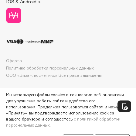
IOS & Android >
Deonica
Dessange
Dior
Divage
Dolce & Gabbana
Dolomit
Dorco
Оферта
DP Daily Perfection
Политика обработки персональных данных
Dr. Vranjes Firenze
ООО «Визаж косметикс» Все права защищены
Dr.Althea
Dr.Ceuracle
Мы используем файлы cookies и технологии веб-аналитики
Dr.Jart+
для улучшения работы сайта и удобства его
DSD de Luxe
использования. Продолжая пользоваться сайтом и нажимая
«Принять», вы подтверждаете использование cookies
Dyson
вашего браузера и соглашаетесь
с политикой обработки
персональных данных.
СООБЩИТЬ О ПОСТУПЛЕНИИ
818 ₽