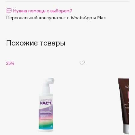
Apagard
Нужна помощь с выбором?
Aravia Professional
Персональный консультант в WhatsApp и Max
Arcadia
Archetype
Похожие товары
Architect Demidoff
ARIVE MAKEUP
Art&Fact
25%
Art-Visage
Artdeco
Astra
Atelier Rebul
Augustinus Bader
Aveda
Avene