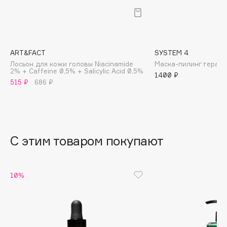
B
Babor
Baffy
ART&FACT
SYSTEM 4
Balmain Hair Couture
ЭКСКЛЮЗИВ
Лосьон для кожи головы Niacinamide
Маска-пилинг терап
2% + Caffeine 0,5% + Salicylic Acid 0,5%
Banderas
1400 ₽
515 ₽
686 ₽
Basicare
Batiste
Beauty Bomb
Beauty Pati
С этим товаром покупают
Beautyblades
НОВИНКА
beautyblender
Bebble
10%
Beverly Hills Polo Club
Biodance
Bioderma