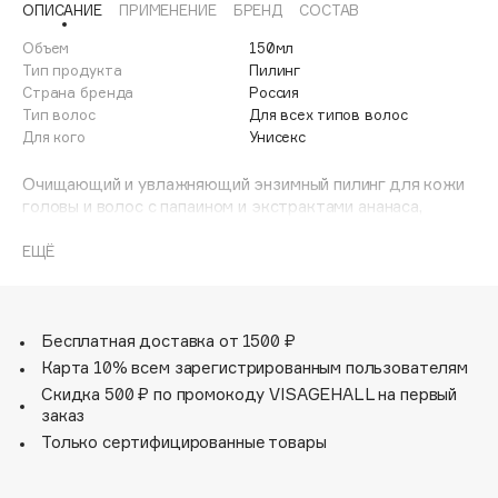
ОПИСАНИЕ
ПРИМЕНЕНИЕ
БРЕНД
СОСТАВ
Adele for you
Финал лета
Advante
Объем
150мл
ЭКСКЛЮЗИВ
Тип продукта
Пилинг
1 АВГ - 31 АВГ
Aesop
Страна бренда
Россия
Age Stop
Тип волос
Для всех типов волос
ЭКСКЛЮЗИВ
Для кого
Унисекс
AHFA Cosmetics
Ajmal
Очищающий и увлажняющий энзимный пилинг для кожи
головы и волос с папаином и экстрактами ананаса,
Alix Avien
огурца, крапивы, и салициловой кислотой.
Allies of Skin
ЕЩЁ
AMAN
Папаин и салициловая кислота обладают деликатным
отшелушивающим действием. Растительные экстракты
Amina Daudova Brushes
увлажняют кожу, масло перечной мяты мягко
Amouage
охлаждает кожу и стимулирует кровообращение.
Бесплатная доставка от 1500 ₽
Amuleto Di Casa
Карта 10% всем зарегистрированным пользователям
Скидка 500 ₽ по промокоду VISAGEHALL на первый
Angiopharm
ЭКСКЛЮЗИВ
заказ
Annbeauty
Только сертифицированные товары
Anua
Apadent