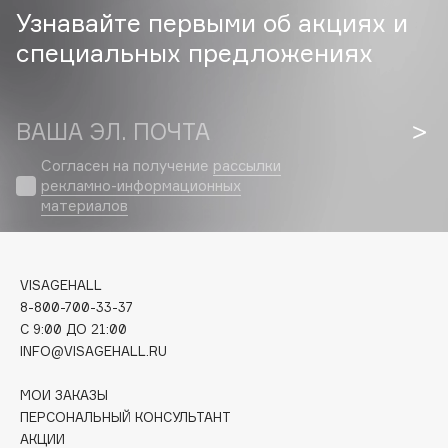
Узнавайте первыми об акциях и
Cadence
специальных предложениях
Capelli Dorati
Carbon Theory
Carmex
ВАША ЭЛ. ПОЧТА
Carolina Herrera
Согласен на получение
рассылки
Catrice
рекламно-информационных
материалов
Celimax
Cettua
Chupa Chups
VISAGEHALL
Clarette
8-800-700-33-37
Clarins
C 9:00 ДО 21:00
Clarins Precious
INFO@VISAGEHALL.RU
Clinique
МОИ ЗАКАЗЫ
Clive Christian
ПЕРСОНАЛЬНЫЙ КОНСУЛЬТАНТ
Club De Nuit
АКЦИИ