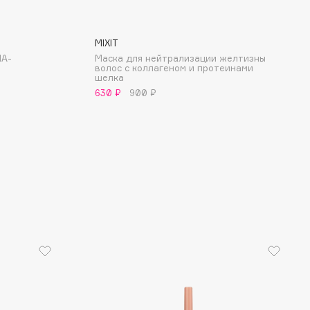
MIXIT
НА-
Маска для нейтрализации желтизны
волос с коллагеном и протеинами
шелка
630 ₽
900 ₽