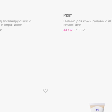
MIXIT
д ламинирующий с
Пилинг для кожи головы с А
 и кератином
кислотами
 ₽
417 ₽
596 ₽
Consly
Corimo
CosRX
Cottolina
Crescina
Cunzite
Curaprox