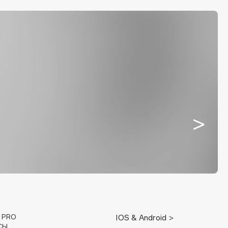
E PRO
IOS & Android >
СЫ