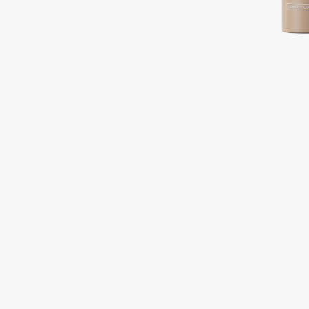
Подарки
0 - 9
Для дома
100BON
22|11
Техника
A
Acqua di Parma
Amina Daudova Brushes
Acque di Italia
Amouage
Adele for you
Amuleto Di Casa
Advante
Angiopharm
ЭКСКЛЮЗИВ
ЭКСКЛЮЗИВ
Aesop
Annbeauty
Age Stop
Anua
ЭКСКЛЮЗИВ
Apadent
AHFA Cosmetics
Apagard
Ajmal