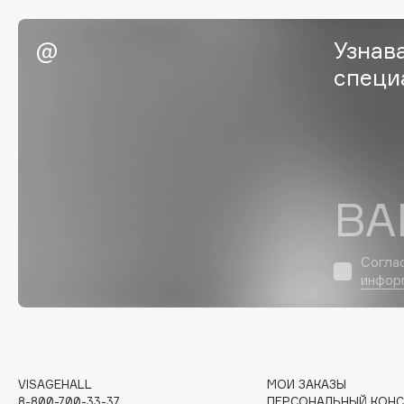
Eigshow
EpilProfi
Узнав
Elemis
Erborian
специ
Elian Russia
Essence
Elie Saab
Essential Parfums Paris
F
ВА
FANE
Flipper
Согла
Farmstay
FLOEMA
инфор
Felce Azzurra
Floraïku
Fillerina
Forlle'd
ЭКСКЛЮЗИВ
Fiona Franchimon
VISAGEHALL
МОИ ЗАКАЗЫ
8-800-700-33-37
ПЕРСОНАЛЬНЫЙ КОНС