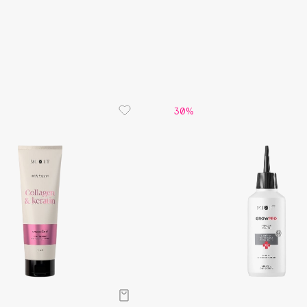
Aveda
• Бетаин 
упругость
Avene
• Пантено
структуру
• Масло к
Облегчае
неблагоп
• Экстрак
30%
обезвожи
• Экстрак
изнутри, 
Boadicea The Victorious
Bobbi Brown
BOOMSHOP
BORK
Brunello Cucinelli
Bvlgari
by TERRY
BY WISHTREND
Byredo