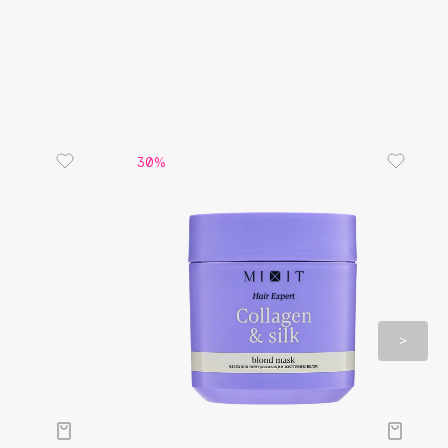
– укрепляет кератиновые чешуйки. Повышает
 волос и возвращает им естественный блеск
л – восстанавливает волосы, улучшает их
. Смягчает и увлажняет
окоса – борется с ломкостью и сечением.
т укладку и защищает от последствий
риятных внешних воздействий
т миндаля – питает волосы. Препятствует их
30%
ванию и придает блеск
т пиона – улучшает рост волос, укрепляет их
делая сильнее