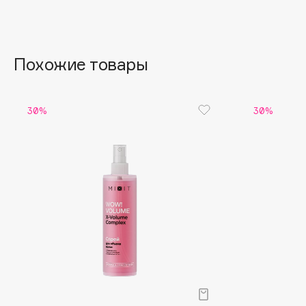
Aravia Professional
Alix Avien
Arcadia
Allies of Skin
Archetype
AMAN
Похожие товары
B
30%
30%
Babor
beautyblender
Baffy
Bebble
Balmain Hair Couture
Beverly Hills Polo Club
ЭКСКЛЮЗИВ
Biodance
Banderas
Bioderma
Basicare
Biomed
Batiste
Biorepair
Beauty Bomb
Blanx
Beauty Pati
Blistex
Beautyblades
НОВИНКА