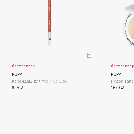
D
d'Alba
Dior
DABO
Divage
DARLING*
Dolce & Gabbana
Darphin
Dolomit
Davines
Dorco
Deonica
DP Daily Perfection
Dessange
Dr. Vranjes Firenze
бестселлер
бестселле
PUPA
PUPA
Карандаш для губ True Lips
Пудра запе
955 ₽
1679 ₽
E
Eat My
Ella Bartsueva Brushes
Ecolatier
EMBRACE Haircare
Ecotools
Emmanuelle Jane
EGIA
Enough