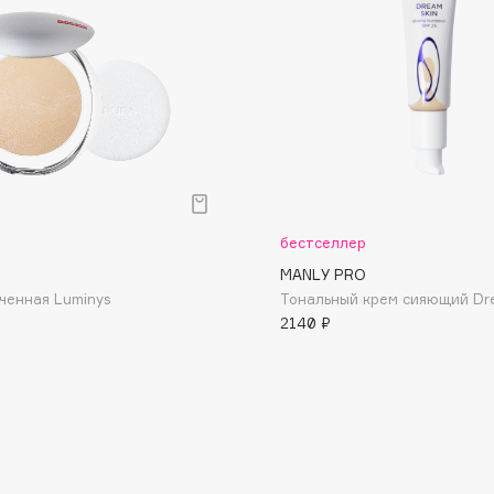
Dr.Althea
Dr.Ceuracle
Dr.Jart+
DSD de Luxe
Dyson
р
бестселлер
MANLY PRO
ченная Luminys
Тональный крем сияющий Dr
2140 ₽
Estrâde
Estée Lauder
Etat Pur
Etude House