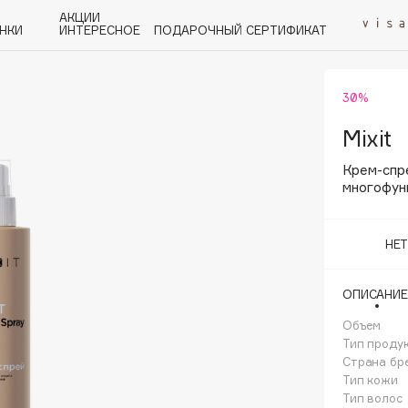
АКЦИИ
НКИ
ИНТЕРЕСНОЕ
ПОДАРОЧНЫЙ СЕРТИФИКАТ
30%
P
Q
R
S
T
U
V
W
Y
Z
А - Я
Mixit
Крем-спр
многофунк
НЕ
Angiopharm
KIKO Milano
ОПИСАНИЕ
Estée Lauder
Объем
Clarins
Тип проду
Страна бр
Тип кожи
Тип волос