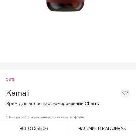
Подарки
Tom Ford
HFC
Для дома
Angiopharm
Техника
KIKO Milano
Estée Lauder
Clarins
0 - 9
50%
100BON
22|11
Kamali
Крем для волос парфюмированный Cherry
A
*Цена на сайте может отличаться от цены в офлайн
Acqua di Parma
НЕТ ОТЗЫВОВ
НАЛИЧИЕ В МАГАЗИНАХ
Acque di Italia