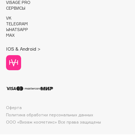
E
VISAGE PRO
СЕРВИСЫ
Eat My
VK
Ecolatier
TELEGRAM
WHATSAPP
Ecotools
MAX
EGG
EGIA
IOS & Android >
Eigshow
Elemis
Elian Russia
Elie Saab
Ella Bartsueva Brushes
EMBRACE Haircare
Emmanuelle Jane
Оферта
Политика обработки персональных данных
Enough
ООО «Визаж косметикс» Все права защищены
EpilProfi
Erborian