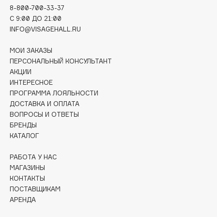
8-800-700-33-37
Deonica
C 9:00 ДО 21:00
Dessange
INFO@VISAGEHALL.RU
Dior
Divage
МОИ ЗАКАЗЫ
ПЕРСОНАЛЬНЫЙ КОНСУЛЬТАНТ
Dolce & Gabbana
АКЦИИ
Dolomit
ИНТЕРЕСНОЕ
Dorco
ПРОГРАММА ЛОЯЛЬНОСТИ
DP Daily Perfection
ДОСТАВКА И ОПЛАТА
ВОПРОСЫ И ОТВЕТЫ
Dr. Vranjes Firenze
БРЕНДЫ
Dr.Althea
КАТАЛОГ
Dr.Ceuracle
РАБОТА У НАС
Dr.Jart+
МАГАЗИНЫ
DSD de Luxe
КОНТАКТЫ
Dyson
ПОСТАВЩИКАМ
АРЕНДА