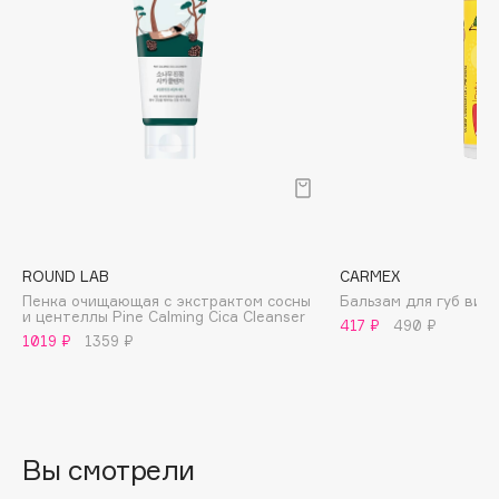
Biomed
Biorepair
Blanx
Blistex
BLOME
Boadicea The Victorious
Bobbi Brown
BOOMSHOP
BORK
ROUND LAB
CARMEX
Brunello Cucinelli
Пенка очищающая с экстрактом сосны
Бальзам для губ виш
и центеллы Pine Calming Cica Cleanser
Bvlgari
417 ₽
490 ₽
1019 ₽
1359 ₽
by TERRY
BY WISHTREND
Byredo
Вы смотрели
C