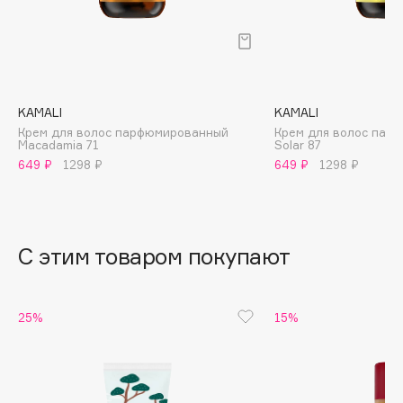
B
Babor
Baffy
Balmain Hair Couture
ЭКСКЛЮЗИВ
KAMALI
KAMALI
Banderas
Крем для волос парфюмированный
Крем для волос пар
Macadamia 71
Solar 87
Basicare
649 ₽
1298 ₽
649 ₽
1298 ₽
Batiste
Beauty Bomb
Beauty Pati
С этим товаром покупают
Beautyblades
НОВИНКА
beautyblender
Bebble
25%
15%
Beverly Hills Polo Club
Biodance
Bioderma