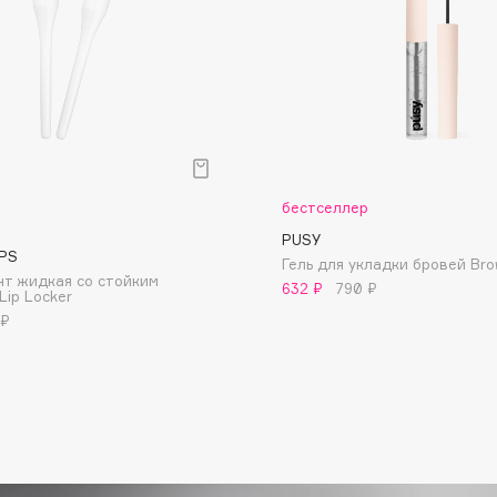
Dr.Althea
Dr.Ceuracle
Dr.Jart+
DSD de Luxe
Dyson
бестселлер
PUSY
PS
Гель для укладки бровей Brow
т жидкая со стойким
632 ₽
790 ₽
Lip Locker
 ₽
Estrâde
Estée Lauder
Etat Pur
Etude House