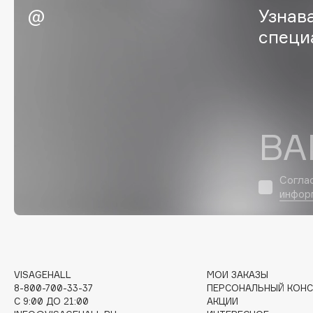
Узнав
Eigshow
EpilProfi
специ
Elemis
Erborian
Elian Russia
Essence
Elie Saab
Essential Parfums Paris
ВА
F
Согла
FANE
Flipper
инфор
Farmstay
FLOEMA
Felce Azzurra
Floraïku
Fillerina
Forlle'd
ЭКСКЛЮЗИВ
Fiona Franchimon
VISAGEHALL
МОИ ЗАКАЗЫ
8-800-700-33-37
ПЕРСОНАЛЬНЫЙ КОНС
C 9:00 ДО 21:00
АКЦИИ