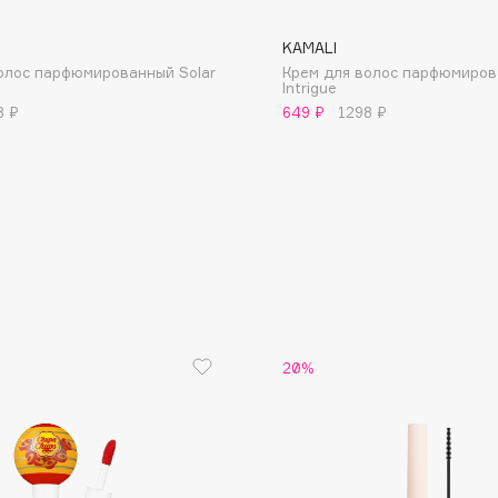
KAMALI
олос парфюмированный Solar
Крем для волос парфюмиро
Intrigue
8 ₽
649 ₽
1298 ₽
Consly
Corimo
CosRX
Cottolina
Crescina
Cunzite
Curaprox
20%