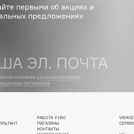
айте первыми об акциях и
Etude organix
альных предложениях
Eva Mosaic
Ex Nihilo
EXOARI L
ША ЭЛ. ПОЧТА
сен на получение
рассылки рекламно-
Fragrance Du Bois
мационных материалов
Frederic Malle
Frudia
Funny Organix
РАБОТА У НАС
VISAG
УЛЬТАНТ
МАГАЗИНЫ
СЕРВИ
КОНТАКТЫ