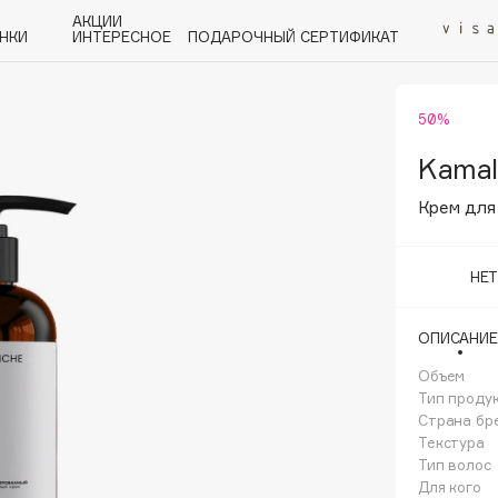
АКЦИИ
НКИ
ИНТЕРЕСНОЕ
ПОДАРОЧНЫЙ СЕРТИФИКАТ
50%
P
Q
R
S
T
U
V
W
Y
Z
А - Я
Kamal
Крем для
НЕ
Angiopharm
ОПИСАНИЕ
KIKO Milano
Объем
Estée Lauder
Тип проду
Clarins
Страна бр
Текстура
Тип волос
Для кого