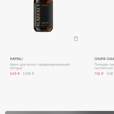
D
d'Alba
Dior
DABO
Divage
DARLING*
Dolce & Gabbana
Darphin
Dolomit
Davines
Dorco
Deonica
DP Daily Perfection
Dessange
Dr. Vranjes Firenze
KAMALI
CHUPA CHU
Крем для волос парфюмированный
Помада-тин
Intrigue
пигментом 
649 ₽
1298 ₽
736 ₽
920
E
Eat My
Ella Bartsueva Brushes
Ecolatier
EMBRACE Haircare
Ecotools
Emmanuelle Jane
EGIA
Enough