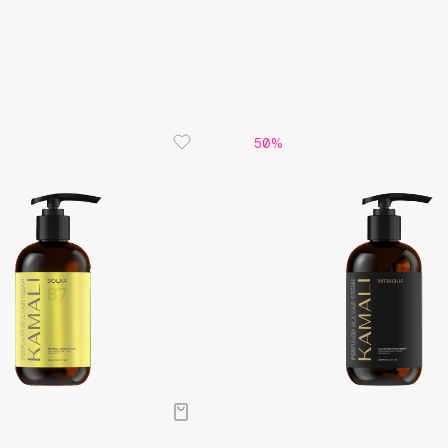
Aveda
Верхние –
Средние –
Avene
цвет.
База – му
50%
Boadicea The Victorious
Bobbi Brown
BOOMSHOP
BORK
Brunello Cucinelli
Bvlgari
by TERRY
BY WISHTREND
Byredo