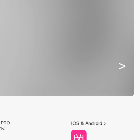
E PRO
IOS & Android >
СЫ