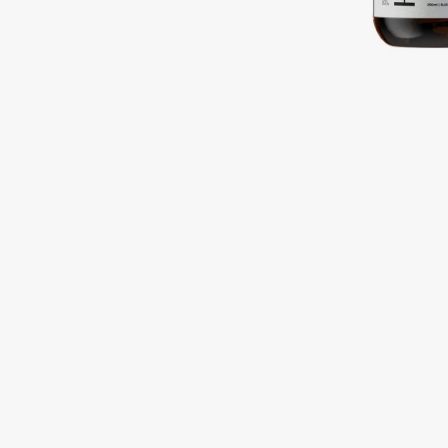
Подарки
0 - 9
Для дома
100BON
22|11
Техника
A
Acqua di Parma
Amina Daudova Brushes
Acque di Italia
Amouage
Adele for you
Amuleto Di Casa
Advante
Angiopharm
ЭКСКЛЮЗИВ
ЭКСКЛЮЗИВ
Aesop
Annbeauty
Age Stop
Anua
ЭКСКЛЮЗИВ
Apadent
AHFA Cosmetics
Apagard
Ajmal