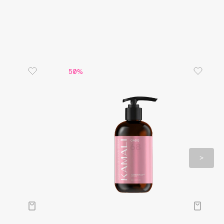
 альдегиды, роза и розовый перец.
 пион, фиалка и африканский апельсиновый
скус, древесные ноты и сандал.
50%