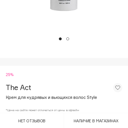
Подарки
Tom Ford
HFC
Для дома
Angiopharm
Техника
KIKO Milano
Estée Lauder
Clarins
0 - 9
25%
100BON
22|11
The Act
Крем для кудрявых и вьющихся волос Style
A
*Цена на сайте может отличаться от цены в офлайн
Acqua di Parma
НЕТ ОТЗЫВОВ
НАЛИЧИЕ В МАГАЗИНАХ
Acque di Italia