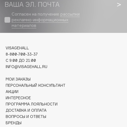
Biomed
ВАША ЭЛ. ПОЧТА
Biorepair
Согласен на получение
рассылки
Blanx
рекламно-информационных
материалов
Blistex
BLOME
Boadicea The Victorious
VISAGEHALL
Bobbi Brown
8-800-700-33-37
BOOMSHOP
C 9:00 ДО 21:00
BORK
INFO@VISAGEHALL.RU
Brunello Cucinelli
МОИ ЗАКАЗЫ
Bvlgari
ПЕРСОНАЛЬНЫЙ КОНСУЛЬТАНТ
by TERRY
АКЦИИ
BY WISHTREND
ИНТЕРЕСНОЕ
ПРОГРАММА ЛОЯЛЬНОСТИ
Byredo
ДОСТАВКА И ОПЛАТА
ВОПРОСЫ И ОТВЕТЫ
БРЕНДЫ
C