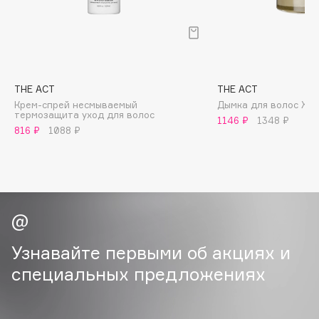
B
Babor
Baffy
Balmain Hair Couture
ЭКСКЛЮЗИВ
THE ACT
THE ACT
Banderas
Крем-спрей несмываемый
Дымка для волос XX
термозащита уход для волос
1146 ₽
1348 ₽
Basicare
816 ₽
1088 ₽
Batiste
Beauty Bomb
Beauty Pati
Beautyblades
НОВИНКА
beautyblender
Bebble
Узнавайте первыми об акциях и
Beverly Hills Polo Club
специальных предложениях
Biodance
Bioderma