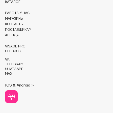
КАТАЛОГ
Cadence
РАБОТА У НАС
Capelli Dorati
МАГАЗИНЫ
Carbon Theory
КОНТАКТЫ
ПОСТАВЩИКАМ
Carmex
АРЕНДА
Carolina Herrera
Catrice
VISAGE PRO
СЕРВИСЫ
Celimax
Cettua
VK
TELEGRAM
Chupa Chups
WHATSAPP
Clarette
MAX
Clarins
IOS & Android >
Clarins Precious
Clinique
Clive Christian
Club De Nuit