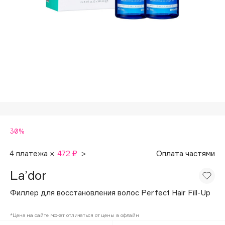
Подарки
Tom Ford
HFC
Для дома
Angiopharm
Техника
KIKO Milano
Estée Lauder
Clarins
0 - 9
30%
100BON
22|11
4 платежа ×
472 ₽
>
Оплата частями
La’dor
A
Филлер для восстановления волос Perfect Hair Fill-Up
Acqua di Parma
*Цена на сайте может отличаться от цены в офлайн
Acque di Italia