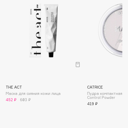
Biomed
Biorepair
Blanx
Blistex
BLOME
Boadicea The Victorious
Bobbi Brown
BOOMSHOP
BORK
Brunello Cucinelli
Bvlgari
THE ACT
CATRICE
by TERRY
Маска для сияния кожи лица
Пудра компактная All
Control Powder
BY WISHTREND
452 ₽
603 ₽
419 ₽
Byredo
C