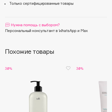
Только сертифицированные товары
Apagard
Aravia Professional
Arcadia
Нужна помощь с выбором?
Archetype
Персональный консультант в WhatsApp и Max
Architect Demidoff
ARIVE MAKEUP
Art&Fact
Похожие товары
Art-Visage
Artdeco
30%
30%
Astra
Atelier Rebul
Augustinus Bader
Aveda
Avene