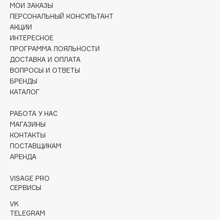
Collagenina
МОИ ЗАКАЗЫ
ПЕРСОНАЛЬНЫЙ КОНСУЛЬТАНТ
Consly
АКЦИИ
Corimo
ИНТЕРЕСНОЕ
CosRX
ПРОГРАММА ЛОЯЛЬНОСТИ
ДОСТАВКА И ОПЛАТА
Cottolina
ВОПРОСЫ И ОТВЕТЫ
Crescina
БРЕНДЫ
Cunzite
КАТАЛОГ
Curaprox
РАБОТА У НАС
МАГАЗИНЫ
D
КОНТАКТЫ
ПОСТАВЩИКАМ
АРЕНДА
d'Alba
DABO
VISAGE PRO
DARLING*
СЕРВИСЫ
Darphin
VK
Davines
TELEGRAM