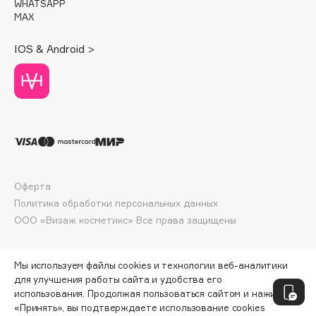
WHATSAPP
Deonica
MAX
Dessange
IOS & Android >
Dior
Divage
Dolce & Gabbana
Dolomit
Dorco
DP Daily Perfection
Dr. Vranjes Firenze
Оферта
Dr.Althea
Политика обработки персональных данных
Dr.Ceuracle
ООО «Визаж косметикс» Все права защищены
Dr.Jart+
DSD de Luxe
Мы используем файлы cookies и технологии веб-аналитики
Dyson
для улучшения работы сайта и удобства его
использования. Продолжая пользоваться сайтом и нажимая
«Принять», вы подтверждаете использование cookies