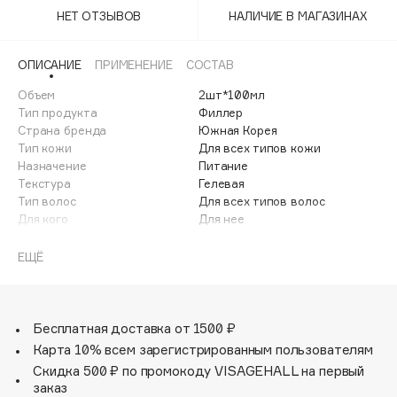
Adele for you
НЕТ ОТЗЫВОВ
НАЛИЧИЕ В МАГАЗИНАХ
Финал лета
Advante
ЭКСКЛЮЗИВ
1 АВГ - 31 АВГ
Aesop
ОПИСАНИЕ
ПРИМЕНЕНИЕ
СОСТАВ
Age Stop
Объем
ЭКСКЛЮЗИВ
2шт*100мл
Тип продукта
Филлер
AHFA Cosmetics
Страна бренда
Южная Корея
Ajmal
Тип кожи
Для всех типов кожи
Назначение
Питание
Alix Avien
Текстура
Гелевая
Allies of Skin
Тип волос
Для всех типов волос
AMAN
Для кого
Для нее
Amina Daudova Brushes
Филлер для восстановления структуры волос Lador
ЕЩЁ
Amouage
Perfect Hair Filler, содержащий в своём составе
Amuleto Di Casa
керамиды, LPP-кератин, PPT-коллаген, шелковые
аминокислоты. Филлер за одну процедуру мгновенно
Angiopharm
ЭКСКЛЮЗИВ
преобразит ваши волосы, сделает их невероятно
Бесплатная доставка от 1500 ₽
Annbeauty
сильным, здоровыми, шелковистыми и блестящими.
Карта 10% всем зарегистрированным пользователям
Anua
Скидка 500 ₽ по промокоду VISAGEHALL на первый
заказ
Apadent