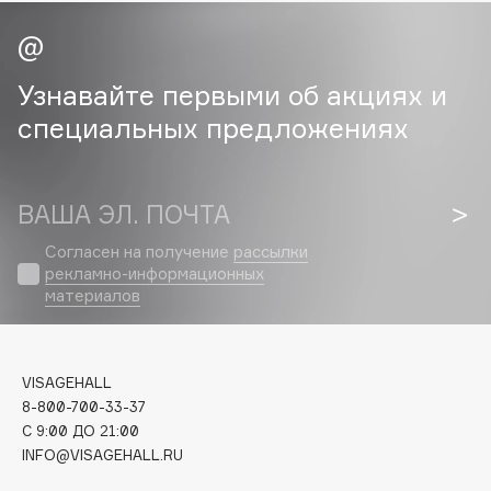
Cadence
Capelli Dorati
Узнавайте первыми об акциях и
Carbon Theory
специальных предложениях
Carmex
Carolina Herrera
Catrice
ВАША ЭЛ. ПОЧТА
Celimax
Согласен на получение
рассылки
Cettua
рекламно-информационных
Chupa Chups
материалов
Clarette
Clarins
Clarins Precious
VISAGEHALL
8-800-700-33-37
Clinique
C 9:00 ДО 21:00
Clive Christian
INFO@VISAGEHALL.RU
Club De Nuit