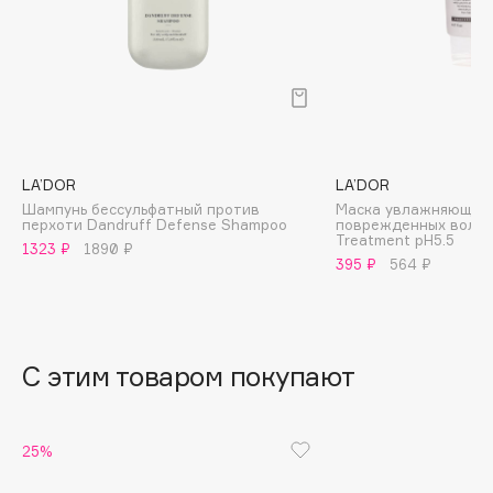
B
Babor
Baffy
Balmain Hair Couture
ЭКСКЛЮЗИВ
Banderas
LA’DOR
LA’DOR
Basicare
Шампунь бессульфатный против
Маска увлажняющая 
Batiste
перхоти Dandruff Defense Shampoo
поврежденных волос
Treatment pH5.5
Beauty Bomb
1323 ₽
1890 ₽
395 ₽
564 ₽
Beauty Pati
Beautyblades
НОВИНКА
beautyblender
С этим товаром покупают
Bebble
Beverly Hills Polo Club
Biodance
25%
Bioderma