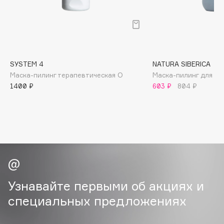
B
Babor
Baffy
Balmain Hair Couture
ЭКСКЛЮЗИВ
SYSTEM 4
NATURA SIBERICA
Banderas
Маска-пилинг терапевтическая О
Маска-пилинг для ко
Basicare
1400 ₽
603 ₽
804 ₽
Batiste
Beauty Bomb
Beauty Pati
Beautyblades
НОВИНКА
beautyblender
Bebble
Узнавайте первыми об акциях и
Beverly Hills Polo Club
специальных предложениях
Biodance
Bioderma