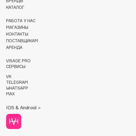
БРЕНДЫ
КАТАЛОГ
Cadence
Capelli Dorati
РАБОТА У НАС
МАГАЗИНЫ
Carbon Theory
КОНТАКТЫ
Carmex
ПОСТАВЩИКАМ
Carolina Herrera
АРЕНДА
Catrice
VISAGE PRO
Celimax
СЕРВИСЫ
Cettua
VK
Chupa Chups
TELEGRAM
Clarette
WHATSAPP
MAX
Clarins
Clarins Precious
НОВИНКА
IOS & Android >
Clinique
Clive Christian
Club De Nuit