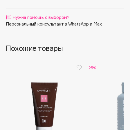
Apagard
Aravia Professional
Нужна помощь с выбором?
Arcadia
Персональный консультант в WhatsApp и Max
Archetype
Architect Demidoff
Похожие товары
ARIVE MAKEUP
Art&Fact
Art-Visage
25%
Artdeco
Astra
Atelier Rebul
Augustinus Bader
Aveda
Avene