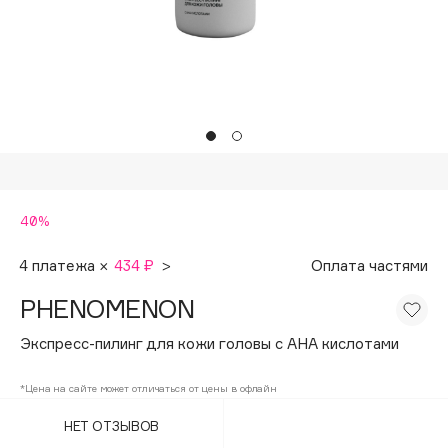
Подарки
Tom Ford
HFC
Для дома
Angiopharm
Техника
KIKO Milano
Estée Lauder
Clarins
0 - 9
40%
100BON
4 платежа ×
434 ₽
>
Оплата частями
22|11
PHENOMENON
Экспресс-пилинг для кожи головы с АНА кислотами
A
*Цена на сайте может отличаться от цены в офлайн
Acqua di Parma
НЕТ ОТЗЫВОВ
Acque di Italia