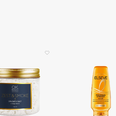
Eva Mosaic
Ex Nihilo
EXOARI L
Fragrance Du Bois
Frederic Malle
Frudia
Funny Organix