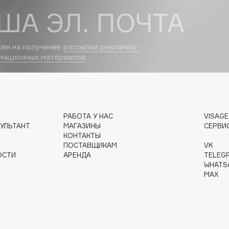
ША ЭЛ. ПОЧТА
сен на получение
рассылки рекламно-
мационных материалов
Institute Estelare
Instytutum
invisibobble
IS Clinical
РАБОТА У НАС
VISAG
УЛЬТАНТ
МАГАЗИНЫ
СЕРВИ
КОНТАКТЫ
ПОСТАВЩИКАМ
VK
ОСТИ
АРЕНДА
TELEG
WHATS
MAX
Jo Malone London
Juliette Has A Gun
Juvena