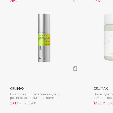
D
25%
25%
d'Alba
Dior
DABO
Divage
DARLING*
Dolce & Gabbana
Darphin
Dolomit
Davines
Dorco
Deonica
DP Daily Perfection
Dessange
Dr. Vranjes Firenze
E
CELIMAX
CELIMAX
Eat My
Ella Bartsueva Brushes
Сыворотка подтягивающая с
Пэды для т
ретинолом и микроиглами
осветляющи
Ecolatier
EMBRACE Haircare
1943 ₽
2590 ₽
1493 ₽
19
Ecotools
Emmanuelle Jane
EGG
Enough