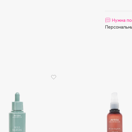
Aveda
Avene
Нужна по
Персональны
Boadicea The Victorious
Bobbi Brown
BOOMSHOP
BORK
Brunello Cucinelli
Bvlgari
by TERRY
BY WISHTREND
Byredo