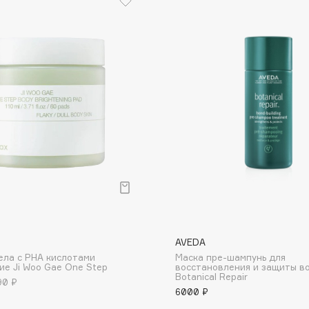
Dr.Althea
Dr.Ceuracle
Dr.Jart+
DSD de Luxe
Dyson
AVEDA
Estée Lauder
ела с PHA кислотами
Маска пре-шампунь для
е Ji Woo Gae One Step
восстановления и защиты в
Etat Pur
Botanical Repair
90 ₽
Etude House
6000 ₽
Etude organix