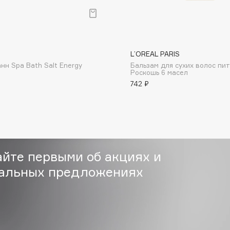
Gourmandise
L’OREAL PARIS
Grace Day
нн Spa Bath Salt Energy
Бальзам для сухих волос пи
Роскошь 6 масел
Guerlain
742 ₽
Guess
айте первыми об акциях и
альных предложениях
Holika Holika
Holly Polly
Holy Land