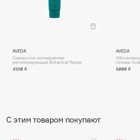
BLOME
C
Cadence
Chupa Chups
AVEDA
AVEDA
Capelli Dorati
Clarette
Сыворотка несмываемая
Обновляющ
регенерирующая Botanical Repair
головы Scal
Carbon Theory
Clarins
4990 ₽
6000 ₽
Carmex
Clarins Precious
Carolina Herrera
Clinique
Catrice
Clive Christian
Celimax
Club De Nuit
Cettua
Collagenina
С этим товаром покупают