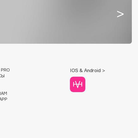
E PRO
IOS & Android >
СЫ
RAM
APP