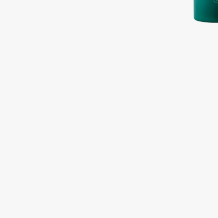
Подарки
0 - 9
Для дома
100BON
22|11
Техника
A
Acqua di Parma
Amina Daudova Brushes
Acque di Italia
Amouage
Adele for you
Amuleto Di Casa
Advante
Angiopharm
ЭКСКЛЮЗИВ
ЭКСКЛЮЗИВ
Aesop
Annbeauty
Age Stop
Anua
ЭКСКЛЮЗИВ
Apadent
AHFA Cosmetics
Apagard
Ajmal