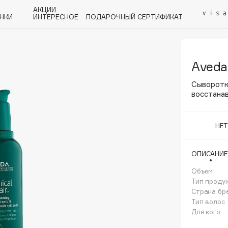
АКЦИИ
НКИ
ИНТЕРЕСНОЕ
ПОДАРОЧНЫЙ СЕРТИФИКАТ
Aveda
P
Q
R
S
T
U
V
W
Y
Z
А - Я
Cыворотк
восстанав
НЕ
Angiopharm
ОПИСАНИЕ
KIKO Milano
Объем
Estée Lauder
Тип проду
Clarins
Страна бр
Тип волос
Для кого