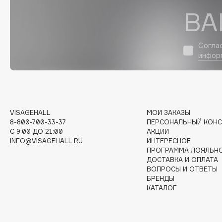
ВА
I
Согла
инфор
I Love My Hair
INGLOT
Iceberg
Initio
Icon Skin
Insight Professional
Influence Beauty
Institut Esthederm
VISAGEHALL
МОИ ЗАКАЗЫ
8-800-700-33-37
ПЕРСОНАЛЬНЫЙ КОНС
C 9:00 ДО 21:00
АКЦИИ
INFO@VISAGEHALL.RU
ИНТЕРЕСНОЕ
ПРОГРАММА ЛОЯЛЬН
J
ДОСТАВКА И ОПЛАТА
ВОПРОСЫ И ОТВЕТЫ
James Read
Janeke
БРЕНДЫ
КАТАЛОГ
Jan Marini
Jimmy Choo
ЭКСКЛЮЗИВ
JMsolution
Jane Iredale