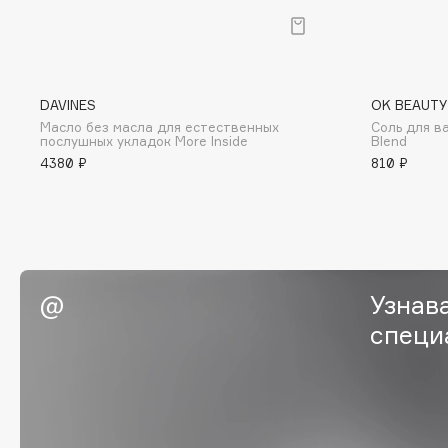
G
Garnier
Giardino Magico
DAVINES
OK BEAUTY
Gecko
Gillette
Масло без масла для естественных
Соль для ва
послушных укладок More Inside
Blend
Geltek
Givenchy
4380 ₽
810 ₽
Genosys
Global Keratin
ЭКСКЛЮЗИВ
Global White
Geomar
Узнав
H
специ
Hadat Cosmetics
HELIBEAUTY
Hamis
Hempz
Hapica
HFC