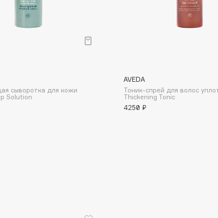
Consly
AVEDA
Corimo
ая сыворотка для кожи
Тоник-спрей для волос упл
p Solution
Thickening Tonic
CosRX
4250 ₽
Cottolina
Crescina
Cunzite
Curaprox