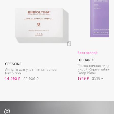
Biomed
Biorepair
Blanx
Blistex
BLOME
Boadicea The Victorious
Bobbi Brown
BOOMSHOP
бестселлер
BORK
BIODANCE
CRESCINA
Brunello Cucinelli
Маска ночная гидрог
икрой Rejuvenating C
Ампулы для укрепления волос
Bvlgari
Deep Mask
Rinfoltina
1949 ₽
2598 ₽
14 400 ₽
22 000 ₽
by TERRY
BY WISHTREND
Byredo
C