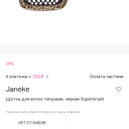
Подарки
Tom Ford
HFC
Для дома
Angiopharm
Техника
KIKO Milano
Estée Lauder
Clarins
0 - 9
25%
100BON
4 платежа ×
713 ₽
>
Оплата частями
22|11
Janeke
Щетка для волос тигровая, черная Superbrush
A
*Цена на сайте может отличаться от цены в офлайн
Acqua di Parma
НЕТ ОТЗЫВОВ
Acque di Italia