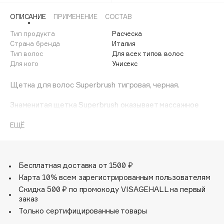
Adele for you
Финал лета
ОПИСАНИЕ
ПРИМЕНЕНИЕ
СОСТАВ
Advante
ЭКСКЛЮЗИВ
1 АВГ - 31 АВГ
Тип продукта
Расческа
Aesop
Страна бренда
Италия
Age Stop
Тип волос
ЭКСКЛЮЗИВ
Для всех типов волос
Для кого
Унисекс
AHFA Cosmetics
Ajmal
Щетка для волос Superbrush тигровая, черная.
Alix Avien
Знаменитая щетка Superbrush оказывает массажное
Allies of Skin
действие, способствует улучшению микроциркуляции,
AMAN
облегчает процесс ухода и укладки, выполняет
ЕЩЁ
расслабляющую функцию. Широкое расположение
Amina Daudova Brushes
кончиков позволяет охватить большой участок и
Amouage
безопасно расчесывать влажные волосы.
Amuleto Di Casa
Бесплатная доставка от 1500 ₽
Карта 10% всем зарегистрированным пользователям
Angiopharm
ЭКСКЛЮЗИВ
Скидка 500 ₽ по промокоду VISAGEHALL на первый
Annbeauty
заказ
Anua
Только сертифицированные товары
Apadent