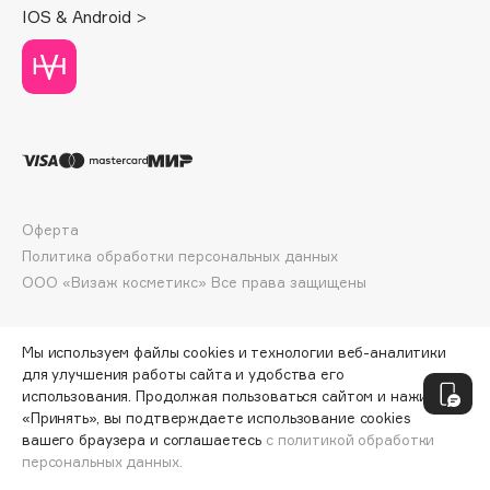
IOS & Android >
Deonica
Dessange
Dior
Divage
Dolce & Gabbana
Dolomit
Dorco
Оферта
DP Daily Perfection
Политика обработки персональных данных
Dr. Vranjes Firenze
ООО «Визаж косметикс» Все права защищены
Dr.Althea
Dr.Ceuracle
Мы используем файлы cookies и технологии веб-аналитики
Dr.Jart+
для улучшения работы сайта и удобства его
DSD de Luxe
использования. Продолжая пользоваться сайтом и нажимая
Dyson
«Принять», вы подтверждаете использование cookies
вашего браузера и соглашаетесь
с политикой обработки
персональных данных.
СООБЩИТЬ О ПОСТУПЛЕНИИ
3805 ₽