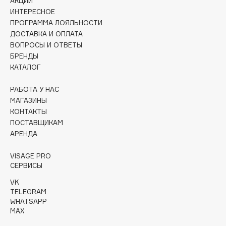
АКЦИИ
Collagenina
ИНТЕРЕСНОЕ
Consly
ПРОГРАММА ЛОЯЛЬНОСТИ
ДОСТАВКА И ОПЛАТА
Corimo
ВОПРОСЫ И ОТВЕТЫ
CosRX
БРЕНДЫ
Cottolina
КАТАЛОГ
Crescina
РАБОТА У НАС
Cunzite
МАГАЗИНЫ
Curaprox
КОНТАКТЫ
ПОСТАВЩИКАМ
АРЕНДА
D
VISAGE PRO
d'Alba
СЕРВИСЫ
DABO
VK
TELEGRAM
DARLING*
WHATSAPP
Darphin
MAX
Davines