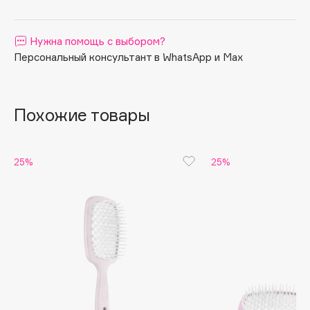
Apagard
Aravia Professional
Нужна помощь с выбором?
Arcadia
Персональный консультант в WhatsApp и Max
Archetype
Architect Demidoff
Похожие товары
ARIVE MAKEUP
Art&Fact
Art-Visage
25%
25%
Artdeco
Astra
Atelier Rebul
Augustinus Bader
Aveda
Avene