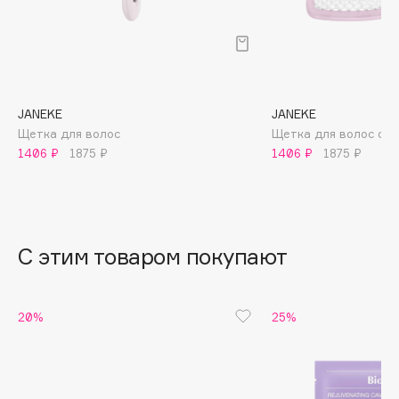
B
Babor
Baffy
Balmain Hair Couture
ЭКСКЛЮЗИВ
JANEKE
JANEKE
Banderas
Щетка для волос
Щетка для волос све
Basicare
1406 ₽
1875 ₽
1406 ₽
1875 ₽
Batiste
Beauty Bomb
Beauty Pati
С этим товаром покупают
Beautyblades
НОВИНКА
beautyblender
Bebble
20%
25%
Beverly Hills Polo Club
Biodance
Bioderma