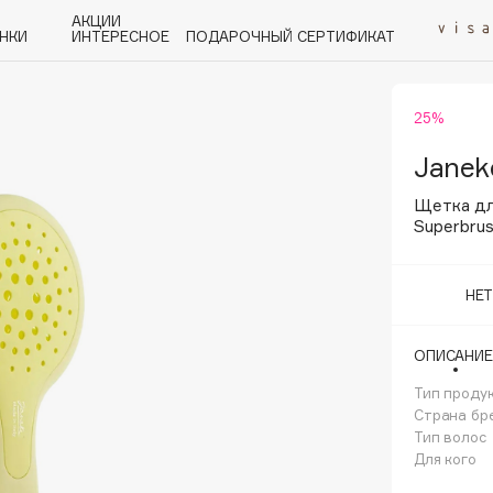
АКЦИИ
НКИ
ИНТЕРЕСНОЕ
ПОДАРОЧНЫЙ СЕРТИФИКАТ
25%
P
Q
R
S
T
U
V
W
Y
Z
А - Я
Janek
Щетка дл
Superbrus
НЕ
Angiopharm
KIKO Milano
ОПИСАНИЕ
Estée Lauder
Тип проду
Clarins
Страна бр
Тип волос
Для кого