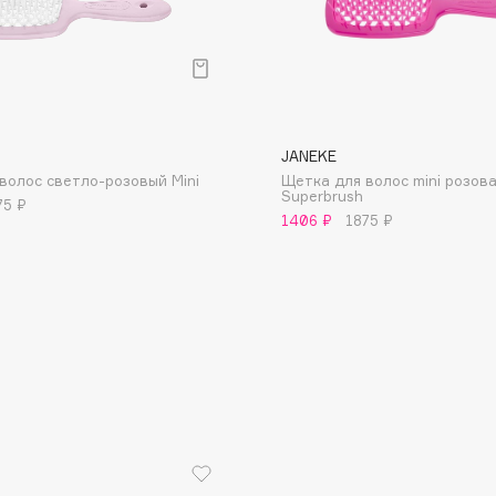
JANEKE
Consly
волос светло-розовый Mini
Щетка для волос mini розов
Superbrush
Corimo
75 ₽
1406 ₽
1875 ₽
CosRX
Cottolina
Crescina
Cunzite
Curaprox