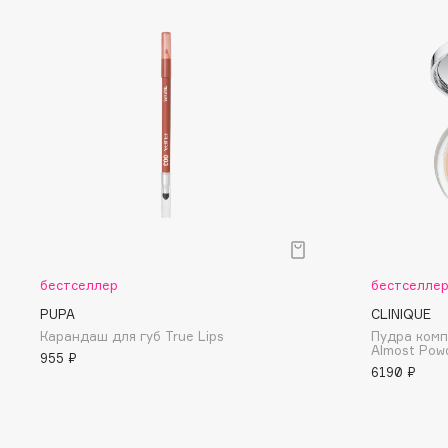
D
d'Alba
Dior
DABO
Divage
DARLING*
Dolce & Gabbana
Darphin
Dolomit
Davines
Dorco
Deonica
DP Daily Perfection
Dessange
Dr. Vranjes Firenze
бестселлер
бестселле
E
PUPA
CLINIQUE
Карандаш для губ True Lips
Пудра комп
Almost Pow
955 ₽
Eat My
Ella Bartsueva Brushes
6190 ₽
Ecolatier
EMBRACE Haircare
Ecotools
Emmanuelle Jane
EGG
Enough