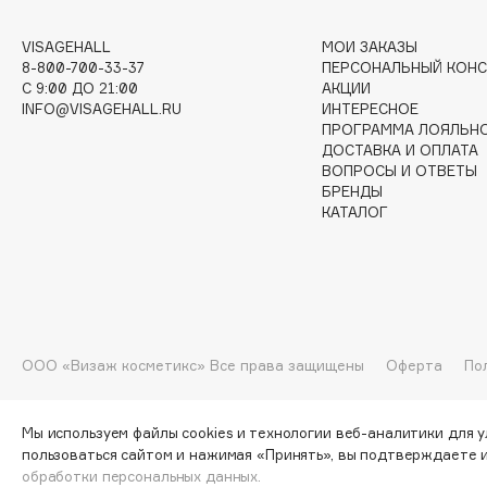
G
VISAGEHALL
МОИ ЗАКАЗЫ
8-800-700-33-37
ПЕРСОНАЛЬНЫЙ КОНС
C 9:00 ДО 21:00
АКЦИИ
Garnier
Giardino Magico
INFO@VISAGEHALL.RU
ИНТЕРЕСНОЕ
Gecko
Gillette
ПРОГРАММА ЛОЯЛЬН
ДОСТАВКА И ОПЛАТА
Geltek
Givenchy
ВОПРОСЫ И ОТВЕТЫ
Genosys
Global Keratin
БРЕНДЫ
ЭКСКЛЮЗИВ
КАТАЛОГ
Global White
Geomar
H
ООО «Визаж косметикс» Все права защищены
Оферта
По
Hadat Cosmetics
HELIBEAUTY
Hamis
Hempz
Мы используем файлы cookies и технологии веб-аналитики для 
Hapica
HFC
пользоваться сайтом и нажимая «Принять», вы подтверждаете 
обработки персональных данных.