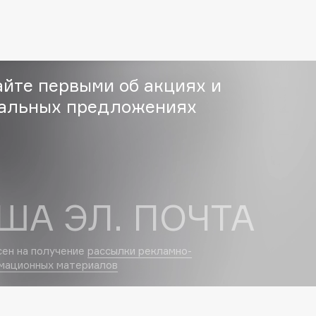
Eva Mosaic
Ex Nihilo
EXOARI L
айте первыми об акциях и
альных предложениях
Fragrance Du Bois
ША ЭЛ. ПОЧТА
Frederic Malle
Frudia
сен на получение
рассылки рекламно-
Funny Organix
мационных материалов