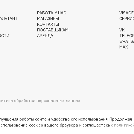
РАБОТА У НАС
VISAG
УЛЬТАНТ
МАГАЗИНЫ
СЕРВИ
КОНТАКТЫ
Gourmandise
ПОСТАВЩИКАМ
VK
Grace Day
ОСТИ
АРЕНДА
TELEG
WHATS
Guerlain
MAX
Guess
литика обработки персональных данных
Holika Holika
Holly Polly
улучшения работы сайта и удобства его использования. Продолжая
Holy Land
использование cookies вашего браузера и соглашаетесь
с политико