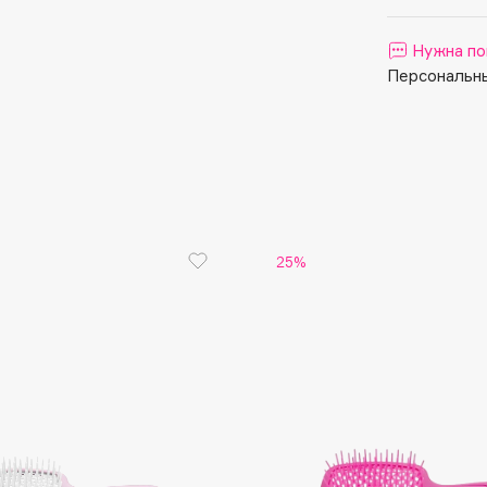
Aveda
Avene
Нужна по
Персональны
Boadicea The Victorious
Bobbi Brown
25%
BOOMSHOP
BORK
Brunello Cucinelli
Bvlgari
by TERRY
BY WISHTREND
Byredo