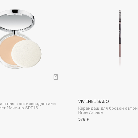
Dr.Althea
Dr.Ceuracle
Dr.Jart+
DSD de Luxe
Dyson
р
VIVIENNE SABO
актная с антиоксидантами
der Make-up SPF15
Карандаш для бровей автом
Estée Lauder
Brow Arcade
576 ₽
Etat Pur
Etude House
Etude organix