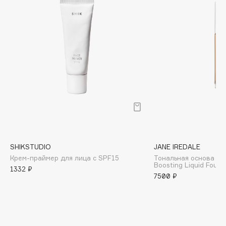
Biomed
Biorepair
Blanx
Blistex
BLOME
Boadicea The Victorious
Bobbi Brown
BOOMSHOP
BORK
Brunello Cucinelli
Bvlgari
SHIKSTUDIO
JANE IREDALE
Крем-праймер для лица с SPF15
Тональная основа Ski
by TERRY
Boosting Liquid Foun
1332 ₽
BY WISHTREND
7500 ₽
Byredo
C