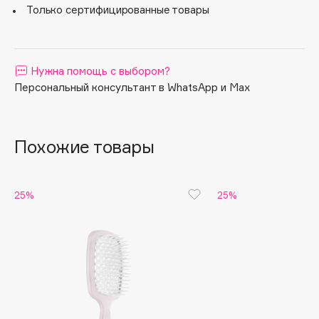
удовольствие от использования аксессуаров Janeke.
Только сертифицированные товары
Apagard
Aravia Professional
Arcadia
Нужна помощь с выбором?
Archetype
Персональный консультант в WhatsApp и Max
Architect Demidoff
ARIVE MAKEUP
Art&Fact
Похожие товары
Art-Visage
Artdeco
25%
25%
Astra
Atelier Rebul
Augustinus Bader
Aveda
Avene