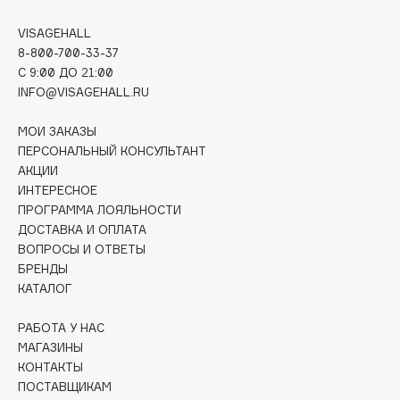
Deonica
VISAGEHALL
Dessange
8-800-700-33-37
Dior
C 9:00 ДО 21:00
Divage
INFO@VISAGEHALL.RU
Dolce & Gabbana
МОИ ЗАКАЗЫ
Dolomit
ПЕРСОНАЛЬНЫЙ КОНСУЛЬТАНТ
Dorco
АКЦИИ
DP Daily Perfection
ИНТЕРЕСНОЕ
ПРОГРАММА ЛОЯЛЬНОСТИ
Dr. Vranjes Firenze
ДОСТАВКА И ОПЛАТА
Dr.Althea
ВОПРОСЫ И ОТВЕТЫ
Dr.Ceuracle
БРЕНДЫ
КАТАЛОГ
Dr.Jart+
DSD de Luxe
РАБОТА У НАС
Dyson
МАГАЗИНЫ
КОНТАКТЫ
ПОСТАВЩИКАМ