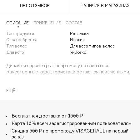
Adele for you
НЕТ ОТЗЫВОВ
НАЛИЧИЕ В МАГАЗИНАХ
Финал лета
Advante
ЭКСКЛЮЗИВ
1 АВГ - 31 АВГ
Aesop
ОПИСАНИЕ
ПРИМЕНЕНИЕ
СОСТАВ
Age Stop
Тип продукта
ЭКСКЛЮЗИВ
Расческа
Страна бренда
Италия
AHFA Cosmetics
Тип волос
Для всех типов волос
Ajmal
Для кого
Унисекс
Alix Avien
Дизайн и параметры товара могут отличаться.
Allies of Skin
Качественные характеристики остаются неизменными.
AMAN
Щетка Superbrush черная, оранжевая Janeke.
Amina Daudova Brushes
ЕЩЁ
Amouage
Марка Janeke – мировой лидер по производству
Amuleto Di Casa
расчесок, щеток, маникюрных принадлежностей, зеркал
и косметичек. Все изделия на 80% производятся
Angiopharm
ЭКСКЛЮЗИВ
вручную, а инновационные технологии и современные
Бесплатная доставка от 1500 ₽
Annbeauty
материалы делают продукцию марки поистине
Карта 10% всем зарегистрированным пользователям
уникальной. Стильный и эргономичный дизайн, яркие
Anua
Скидка 500 ₽ по промокоду VISAGEHALL на первый
цветовые решения – все это приносит истинное
заказ
Apadent