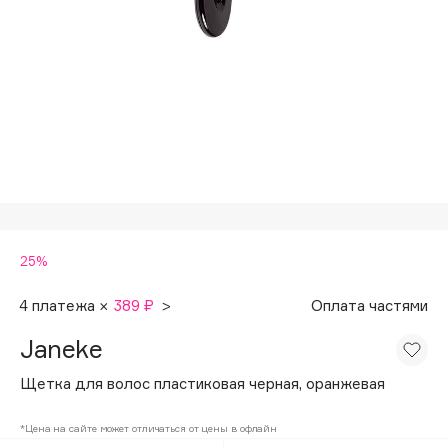
Подарки
Tom Ford
HFC
Для дома
Angiopharm
Техника
KIKO Milano
Estée Lauder
Clarins
0 - 9
25%
100BON
22|11
4 платежа ×
389 ₽
>
Оплата частями
Janeke
A
Щетка для волос пластиковая черная, оранжевая
Acqua di Parma
*Цена на сайте может отличаться от цены в офлайн
Acque di Italia