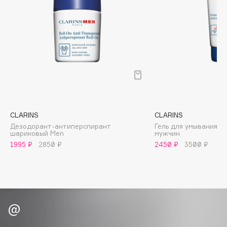
Biomed
Biorepair
Blanx
Blistex
BLOME
Boadicea The Victorious
Bobbi Brown
BOOMSHOP
CLARINS
CLARINS
BORK
Дезодорант-антиперспирант
Гель для умывания 
Brunello Cucinelli
шариковый Men
мужчин
1995 ₽
2850 ₽
2450 ₽
3500 ₽
Bvlgari
by TERRY
BY WISHTREND
Byredo
C