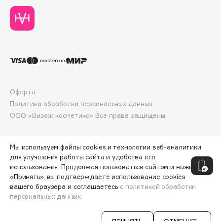
Deonica
Dessange
Dior
Divage
Dolce & Gabbana
Dolomit
Dorco
Оферта
DP Daily Perfection
Политика обработки персональных данных
ООО «Визаж косметикс» Все права защищены
Dr. Vranjes Firenze
Dr.Althea
Dr.Ceuracle
Мы используем файлы cookies и технологии веб-аналитики
для улучшения работы сайта и удобства его
Dr.Jart+
использования. Продолжая пользоваться сайтом и нажимая
DSD de Luxe
«Принять», вы подтверждаете использование cookies
Dyson
вашего браузера и соглашаетесь
с политикой обработки
персональных данных.
СООБЩИТЬ О ПОСТУПЛЕНИИ
1850 ₽