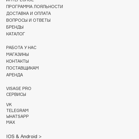
Collagenina
ПРОГРАММА ЛОЯЛЬНОСТИ
Consly
ДОСТАВКА И ОПЛАТА
ВОПРОСЫ И ОТВЕТЫ
Corimo
БРЕНДЫ
CosRX
КАТАЛОГ
Cottolina
Crescina
РАБОТА У НАС
МАГАЗИНЫ
Cunzite
КОНТАКТЫ
Curaprox
ПОСТАВЩИКАМ
АРЕНДА
D
VISAGE PRO
СЕРВИСЫ
d'Alba
VK
DABO
TELEGRAM
WHATSAPP
DARLING*
MAX
Darphin
Davines
IOS & Android >