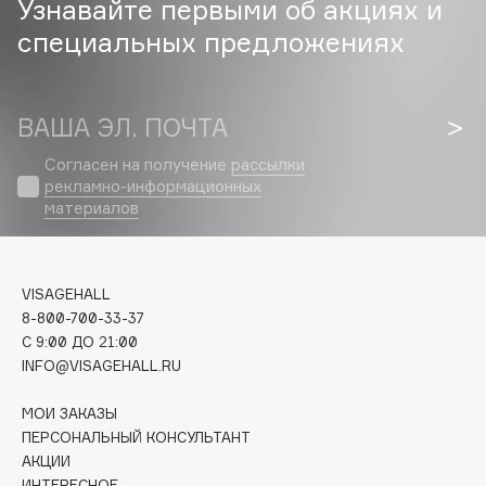
Узнавайте первыми об акциях и
специальных предложениях
Cadence
Capelli Dorati
Carbon Theory
ВАША ЭЛ. ПОЧТА
Carmex
Carolina Herrera
Согласен на получение
рассылки
рекламно-информационных
Catrice
материалов
Celimax
Cettua
Chupa Chups
VISAGEHALL
Clarette
8-800-700-33-37
C 9:00 ДО 21:00
Clarins
INFO@VISAGEHALL.RU
Clarins Precious
Clinique
МОИ ЗАКАЗЫ
Clive Christian
ПЕРСОНАЛЬНЫЙ КОНСУЛЬТАНТ
АКЦИИ
Club De Nuit
ИНТЕРЕСНОЕ