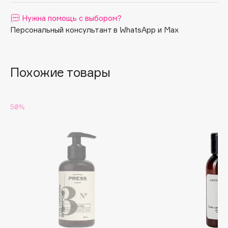
Apagard
Нужна помощь с выбором?
Aravia Professional
Персональный консультант в WhatsApp и Max
Arcadia
Archetype
Похожие товары
Architect Demidoff
ARIVE MAKEUP
Art&Fact
50%
Art-Visage
Artdeco
Astra
Atelier Rebul
Augustinus Bader
Aveda
Avene