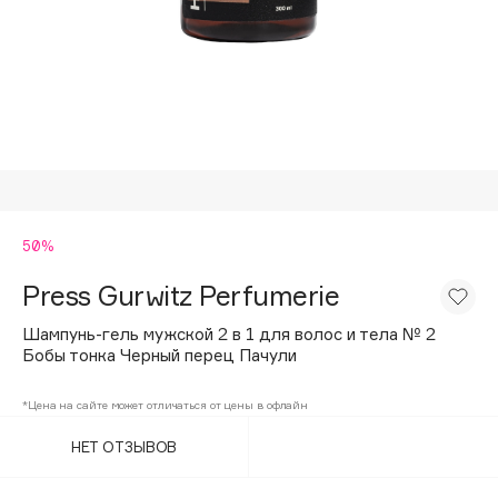
Подарки
Tom Ford
HFC
Для дома
Angiopharm
Техника
KIKO Milano
Estée Lauder
Clarins
0 - 9
50%
Press Gurwitz Perfumerie
100BON
22|11
Шампунь-гель мужской 2 в 1 для волос и тела № 2
Бобы тонка Черный перец Пачули
A
*Цена на сайте может отличаться от цены в офлайн
НЕТ ОТЗЫВОВ
Acqua di Parma
Acque di Italia