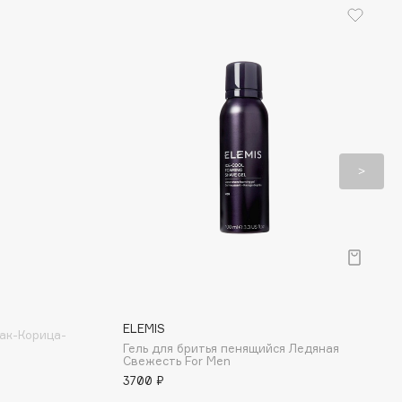
ELEMIS
ак-Корица-
Гель для бритья пенящийся Ледяная
Свежесть For Men
3700 ₽