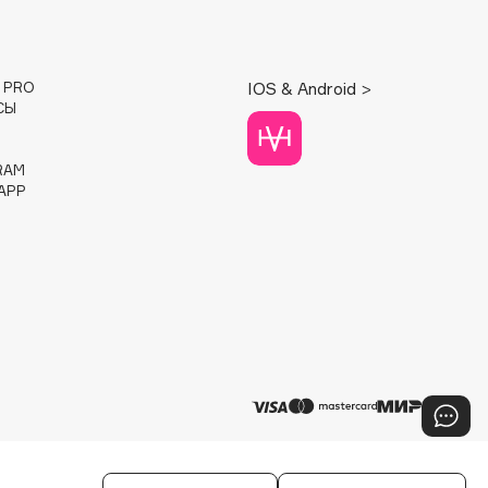
E PRO
IOS & Android >
СЫ
RAM
APP