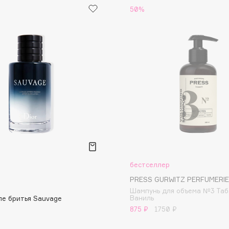
50%
Dr.Althea
Dr.Ceuracle
Dr.Jart+
DSD de Luxe
Dyson
бестселлер
PRESS GURWITZ PERFUMERIE
Estrâde
Шампунь для объема №3 Таб
Ваниль
ле бритья Sauvage
Estée Lauder
875 ₽
1750 ₽
Etat Pur
Etude House