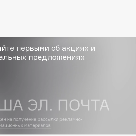
Etude organix
Eva Mosaic
Ex Nihilo
EXOARI L
айте первыми об акциях и
альных предложениях
Fragrance Du Bois
Frederic Malle
Frudia
ША ЭЛ. ПОЧТА
Funny Organix
сен на получение
рассылки рекламно-
мационных материалов