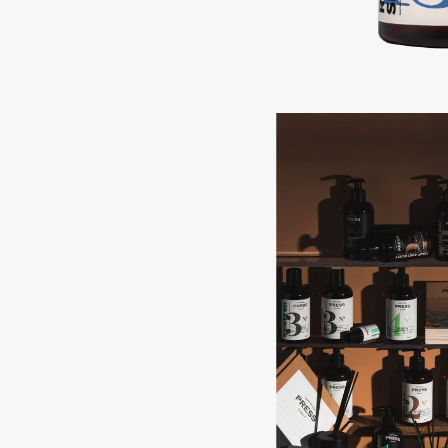
Подарки
0 - 9
Для дома
100BON
22|11
Техника
A
Acqua di Parma
Amina Daudova Brushes
Acque di Italia
Amouage
Adele for you
Amuleto Di Casa
Advante
Angiopharm
ЭКСКЛЮЗИВ
ЭКСКЛЮЗИВ
Aesop
Annbeauty
Age Stop
Anua
ЭКСКЛЮЗИВ
Apadent
AHFA Cosmetics
Apagard
Ajmal