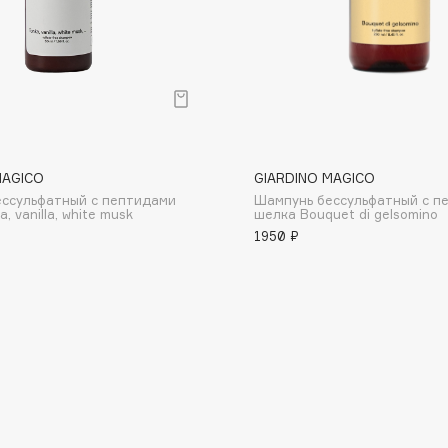
Consly
MAGICO
GIARDINO MAGICO
Corimo
ссульфатный с пептидами
Шампунь бессульфатный с п
CosRX
, vanilla, white musk
шелка Bouquet di gelsomino
1950 ₽
Cottolina
Crescina
Cunzite
Curaprox