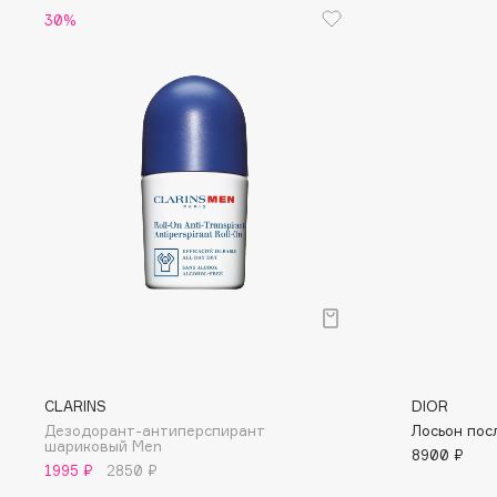
D
30%
d'Alba
Dior
DABO
Divage
DARLING*
Dolce & Gabbana
Darphin
Dolomit
Davines
Dorco
Deonica
DP Daily Perfection
Dessange
Dr. Vranjes Firenze
E
Eat My
Ella Bartsueva Brushes
CLARINS
DIOR
Дезодорант-антиперспирант
Лосьон пос
Ecolatier
EMBRACE Haircare
шариковый Men
8900 ₽
Ecotools
Emmanuelle Jane
1995 ₽
2850 ₽
EGIA
Enough