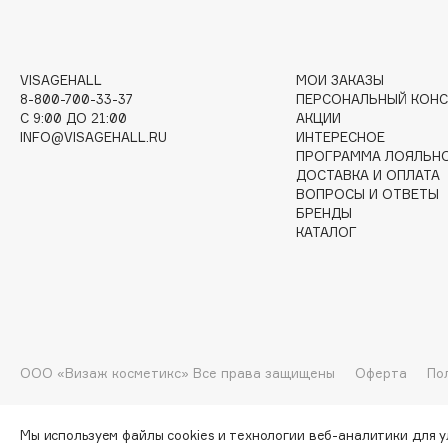
G
Garnier
Giardino Magico
VISAGEHALL
МОИ ЗАКАЗЫ
8-800-700-33-37
ПЕРСОНАЛЬНЫЙ КОНС
Gecko
Gillette
C 9:00 ДО 21:00
АКЦИИ
Geltek
Givenchy
INFO@VISAGEHALL.RU
ИНТЕРЕСНОЕ
ПРОГРАММА ЛОЯЛЬН
Genosys
Global Keratin
ЭКСКЛЮЗИВ
ДОСТАВКА И ОПЛАТА
Global White
Geomar
ВОПРОСЫ И ОТВЕТЫ
БРЕНДЫ
КАТАЛОГ
H
Hadat Cosmetics
HELIBEAUTY
Hamis
Hempz
ООО «Визаж косметикс» Все права защищены
Оферта
По
Hapica
HFC
Мы используем файлы cookies и технологии веб-аналитики для 