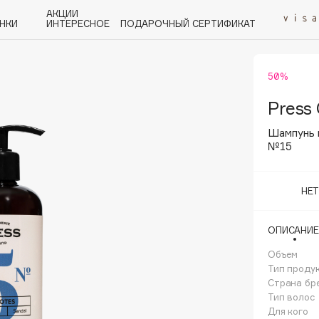
АКЦИИ
НКИ
ИНТЕРЕСНОЕ
ПОДАРОЧНЫЙ СЕРТИФИКАТ
50%
P
Q
R
S
T
U
V
W
Y
Z
А - Я
Press 
Шампунь 
№15
НЕ
Angiopharm
KIKO Milano
ОПИСАНИЕ
Estée Lauder
Объем
Clarins
Тип проду
Страна бр
Тип волос
Для кого