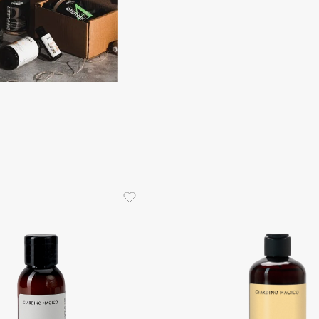
Aveda
Avene
Boadicea The Victorious
Bobbi Brown
BOOMSHOP
BORK
Brunello Cucinelli
Bvlgari
by TERRY
BY WISHTREND
Byredo