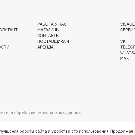
Gourmandise
РАБОТА У НАС
VISAG
УЛЬТАНТ
МАГАЗИНЫ
СЕРВИ
Grace Day
КОНТАКТЫ
Guerlain
ПОСТАВЩИКАМ
VK
ОСТИ
АРЕНДА
TELEG
Guess
WHATS
MAX
Holika Holika
Holly Polly
литика обработки персональных данных
Holy Land
улучшения работы сайта и удобства его использования. Продолжая