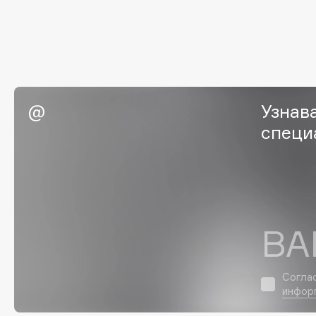
Eigshow
EpilProfi
Elemis
Erborian
Elian Russia
Essence
Elie Saab
Essential Parfums Paris
Узнав
специ
F
FANE
Flipper
Farmstay
FLOEMA
Felce Azzurra
Floraïku
ВА
Fillerina
Forlle'd
ЭКСКЛЮЗИВ
Fiona Franchimon
Согла
инфор