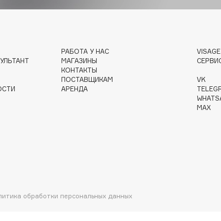
Gourmandise
Grace Day
РАБОТА У НАС
VISAG
УЛЬТАНТ
МАГАЗИНЫ
СЕРВИ
Guerlain
КОНТАКТЫ
Guess
ПОСТАВЩИКАМ
VK
ОСТИ
АРЕНДА
TELEG
WHATS
MAX
Holika Holika
Holly Polly
Holy Land
литика обработки персональных данных