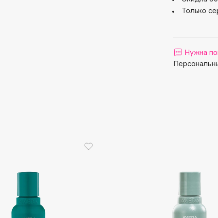
Aveda
Только се
Avene
Нужна по
Персональны
Boadicea The Victorious
Bobbi Brown
BOOMSHOP
BORK
Brunello Cucinelli
Bvlgari
by TERRY
BY WISHTREND
Byredo