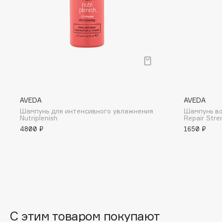
BLOME
C
Cadence
Chupa Chups
Capelli Dorati
Clarette
AVEDA
AVEDA
Carbon Theory
Clarins
Шампунь для интенсивного увлажнения
Шампунь во
Nutriplenish
Repair Stre
Carmex
Clarins Precious
НОВИНКА
4800 ₽
1650 ₽
Carolina Herrera
Clinique
Catrice
Clive Christian
Celimax
Club De Nuit
Cettua
Collagenina
С этим товаром покупают