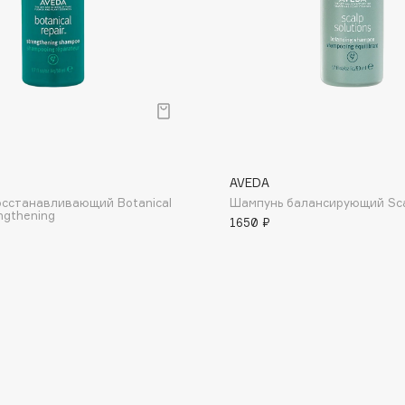
Consly
Corimo
AVEDA
CosRX
сстанавливающий Botanical
Шампунь балансирующий Scal
ngthening
Cottolina
1650 ₽
Crescina
Cunzite
Curaprox