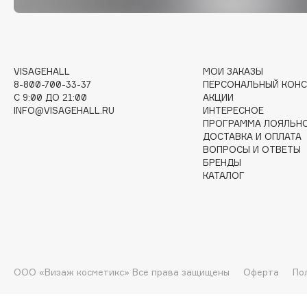
G
Garnier
Giardino Magico
Gecko
Gillette
VISAGEHALL
МОИ ЗАКАЗЫ
8-800-700-33-37
ПЕРСОНАЛЬНЫЙ КОНС
Geltek
Givenchy
C 9:00 ДО 21:00
АКЦИИ
Genosys
Global Keratin
INFO@VISAGEHALL.RU
ИНТЕРЕСНОЕ
ЭКСКЛЮЗИВ
ПРОГРАММА ЛОЯЛЬН
Global White
Geomar
ДОСТАВКА И ОПЛАТА
ВОПРОСЫ И ОТВЕТЫ
БРЕНДЫ
КАТАЛОГ
H
Hadat Cosmetics
HELIBEAUTY
Hamis
Hempz
Hapica
HFC
ООО «Визаж косметикс» Все права защищены
Оферта
По