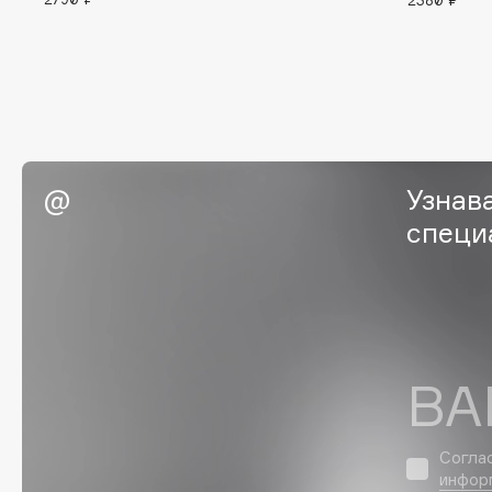
2380 ₽
Eigshow
EpilProfi
Elemis
Erborian
Elian Russia
Essence
Elie Saab
Essential Parfums Paris
Узнав
специ
F
FANE
Flipper
Farmstay
FLOEMA
Felce Azzurra
Floraïku
ВА
Fillerina
Forlle'd
ЭКСКЛЮЗИВ
Fiona Franchimon
Согла
инфор