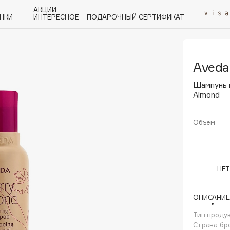
АКЦИИ
НКИ
ИНТЕРЕСНОЕ
ПОДАРОЧНЫЙ СЕРТИФИКАТ
Aveda
P
Q
R
S
T
U
V
W
Y
Z
А - Я
Шампунь 
Almond
Объем
Angiopharm
KIKO Milano
НЕ
Estée Lauder
Clarins
ОПИСАНИЕ
Тип проду
Страна бр