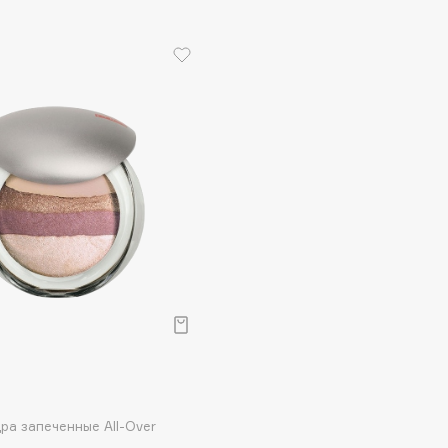
Dr.Althea
Dr.Ceuracle
Dr.Jart+
DSD de Luxe
Dyson
Estrâde
Estée Lauder
Etat Pur
ра запеченные All-Over
Etude House