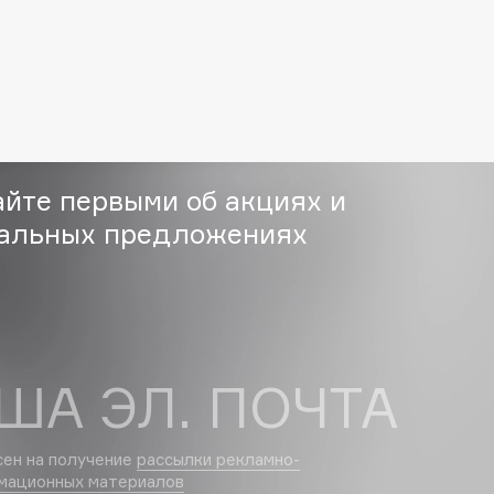
Etude organix
Eva Mosaic
Ex Nihilo
EXOARI L
айте первыми об акциях и
альных предложениях
Fragrance Du Bois
Frederic Malle
Frudia
ША ЭЛ. ПОЧТА
Funny Organix
сен на получение
рассылки рекламно-
мационных материалов