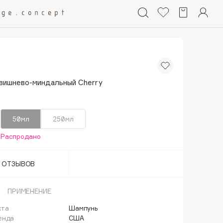
вишнево-миндальный Cherry
50мл
250мл
Распродано
Т ОТЗЫВОВ
ПРИМЕНЕНИЕ
кта
Шампунь
енда
США