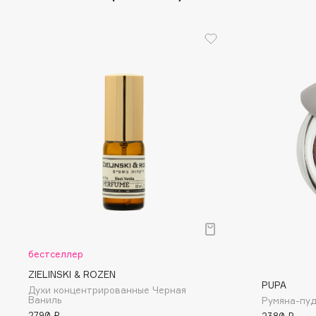
D
d'Alba
Dior
DABO
Divage
DARLING*
Dolce & Gabbana
Darphin
Dolomit
Davines
Dorco
Deonica
DP Daily Perfection
Dessange
Dr. Vranjes Firenze
E
бестселлер
Eat My
Ella Bartsueva Brushes
ZIELINSKI & ROZEN
Ecolatier
EMBRACE Haircare
PUPA
Духи концентрированные Черная
Ecotools
Emmanuelle Jane
Ваниль
Румяна-пуд
EGIA
Enough
2790 ₽