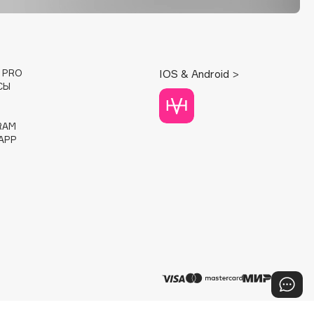
E PRO
IOS & Android >
СЫ
RAM
APP