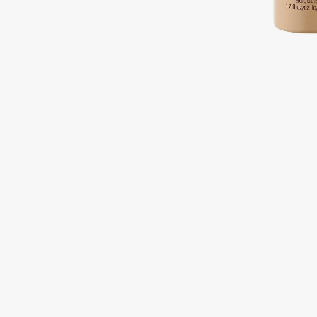
Подарки
0 - 9
Для дома
100BON
22|11
Техника
A
Acqua di Parma
Amina Daudova Brushes
Acque di Italia
Amouage
Adele for you
Amuleto Di Casa
Advante
Angiopharm
ЭКСКЛЮЗИВ
ЭКСКЛЮЗИВ
Aesop
Annbeauty
Age Stop
Anua
ЭКСКЛЮЗИВ
Apadent
AHFA Cosmetics
Apagard
Ajmal