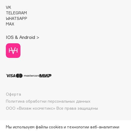
Deonica
VK
TELEGRAM
Dessange
WHATSAPP
Dior
MAX
Divage
IOS & Android >
Dolce & Gabbana
Dolomit
Dorco
DP Daily Perfection
Dr. Vranjes Firenze
Dr.Althea
Dr.Ceuracle
Оферта
Dr.Jart+
Политика обработки персональных данных
DSD de Luxe
ООО «Визаж косметикс» Все права защищены
Dyson
Мы используем файлы cookies и технологии веб-аналитики