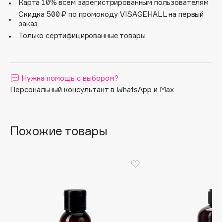
Карта 10% всем зарегистрированным пользователям
Apagard
Скидка 500 ₽ по промокоду VISAGEHALL на первый
заказ
Aravia Professional
Только сертифицированные товары
Arcadia
Archetype
Architect Demidoff
Нужна помощь с выбором?
ARIVE MAKEUP
Персональный консультант в WhatsApp и Max
Art&Fact
Art-Visage
Artdeco
Похожие товары
Astra
Atelier Rebul
Augustinus Bader
Aveda
Avene