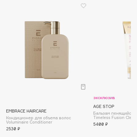
Biomed
Biorepair
Blanx
Blistex
BLOME
Boadicea The Victorious
Bobbi Brown
BOOMSHOP
BORK
Brunello Cucinelli
Bvlgari
by TERRY
эксклюзив
BY WISHTREND
AGE STOP
EMBRACE HAIRCARE
Byredo
Бальзам пенящийся
Timeless Fusion Clean
Кондиционер для объема волос
Voluminaire Conditioner
5400 ₽
2530 ₽
C