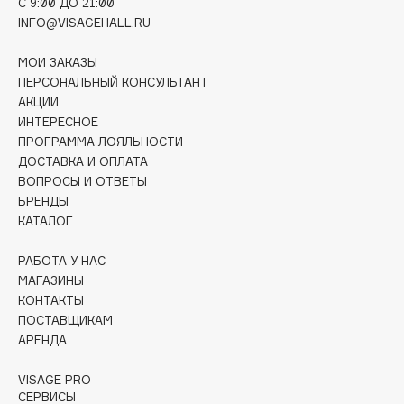
C 9:00 ДО 21:00
Collagenina
INFO@VISAGEHALL.RU
Consly
Corimo
МОИ ЗАКАЗЫ
ПЕРСОНАЛЬНЫЙ КОНСУЛЬТАНТ
CosRX
АКЦИИ
Cottolina
ИНТЕРЕСНОЕ
Crescina
ПРОГРАММА ЛОЯЛЬНОСТИ
ДОСТАВКА И ОПЛАТА
Cunzite
ВОПРОСЫ И ОТВЕТЫ
Curaprox
БРЕНДЫ
КАТАЛОГ
D
РАБОТА У НАС
МАГАЗИНЫ
d'Alba
КОНТАКТЫ
DABO
ПОСТАВЩИКАМ
АРЕНДА
DARLING*
Darphin
VISAGE PRO
Davines
СЕРВИСЫ