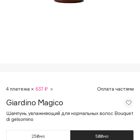
Подарки
Tom Ford
HFC
Для дома
Angiopharm
Техника
KIKO Milano
Estée Lauder
Clarins
0 - 9
100BON
4 платежа ×
637 ₽
>
Оплата частями
22|11
Giardino Magico
A
Шампунь увлажняющий для нормальных волос Bouquet
di gelsomino
Acqua di Parma
Acque di Italia
250мл
500мл