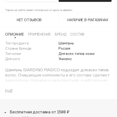
Adele for you
Финал лета
*Цена на сайте может отличаться от цены в офлайн
Advante
ЭКСКЛЮЗИВ
1 АВГ - 31 АВГ
Aesop
НЕТ ОТЗЫВОВ
НАЛИЧИЕ В МАГАЗИНАХ
Age Stop
ЭКСКЛЮЗИВ
ОПИСАНИЕ
ПРИМЕНЕНИЕ
БРЕНД
СОСТАВ
AHFA Cosmetics
Ajmal
Тип продукта
Шампунь
Страна бренда
Россия
Alix Avien
Тип кожи
Для всех типов кожи
Allies of Skin
Для кого
Унисекс
AMAN
Шампунь GIARDINO MAGICO подходит для всех типов
Amina Daudova Brushes
волос. Очищающие компоненты в его составе сделают
Amouage
ваши волосы гладкими и шелковистыми, а нейтральная
Ph побалует кожу головы отсутствием агрессивного
Amuleto Di Casa
воздействия. Идеальный парфюмированный продукт
ЕЩЁ
Angiopharm
ЭКСКЛЮЗИВ
для ежедневного применения. Насладитесь ароматами
линейки GIARDINO MAGICO в продуктах по уходу за
Annbeauty
волосами.
Anua
Бесплатная доставка от 1500 ₽
Apadent