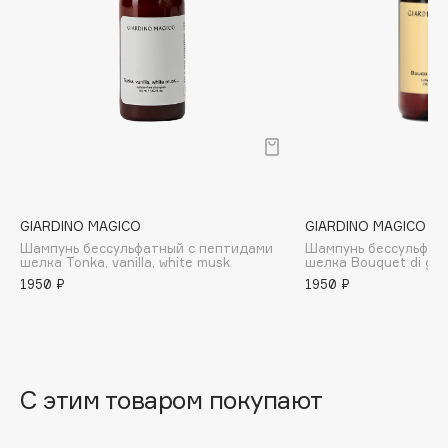
B
Babor
Baffy
Balmain Hair Couture
ЭКСКЛЮЗИВ
Banderas
Basicare
Batiste
Beauty Bomb
GIARDINO MAGICO
GIARDINO MAGICO
Шампунь бессульфатный с пептидами
Шампунь бессульфат
Beauty Pati
шелка Tonka, vanilla, white musk
шелка Bouquet di gel
Beautyblades
1950 ₽
1950 ₽
НОВИНКА
beautyblender
Bebble
Beverly Hills Polo Club
С этим товаром покупают
Biodance
Bioderma