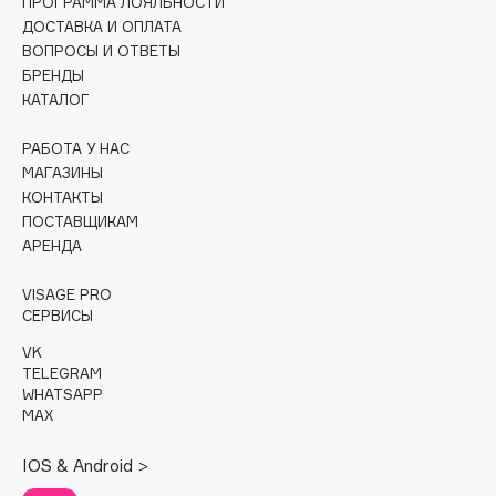
ПРОГРАММА ЛОЯЛЬНОСТИ
Collagenina
ДОСТАВКА И ОПЛАТА
Consly
ВОПРОСЫ И ОТВЕТЫ
Corimo
БРЕНДЫ
КАТАЛОГ
CosRX
Cottolina
РАБОТА У НАС
Crescina
МАГАЗИНЫ
Cunzite
КОНТАКТЫ
ПОСТАВЩИКАМ
Curaprox
АРЕНДА
VISAGE PRO
D
СЕРВИСЫ
VK
d'Alba
TELEGRAM
DABO
WHATSAPP
MAX
DARLING*
Darphin
IOS & Android >
Davines