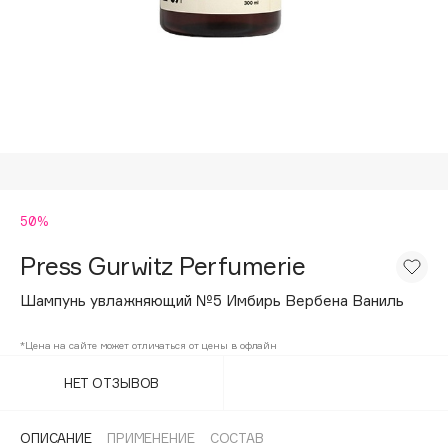
Подарки
Tom Ford
HFC
Для дома
Angiopharm
Техника
KIKO Milano
Estée Lauder
Clarins
0 - 9
50%
Press Gurwitz Perfumerie
100BON
22|11
Шампунь увлажняющий №5 Имбирь Вербена Ваниль
*Цена на сайте может отличаться от цены в офлайн
A
НЕТ ОТЗЫВОВ
Acqua di Parma
Acque di Italia
ОПИСАНИЕ
ПРИМЕНЕНИЕ
СОСТАВ