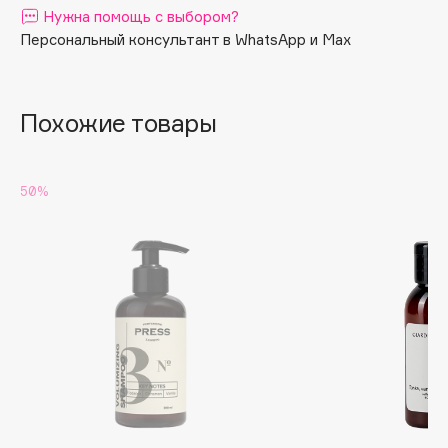
Нужна помощь с выбором?
Apagard
Персональный консультант в WhatsApp и Max
Aravia Professional
Arcadia
Archetype
Похожие товары
Architect Demidoff
ARIVE MAKEUP
50%
Art&Fact
Art-Visage
Artdeco
Astra
Atelier Rebul
Augustinus Bader
Aveda
Avene