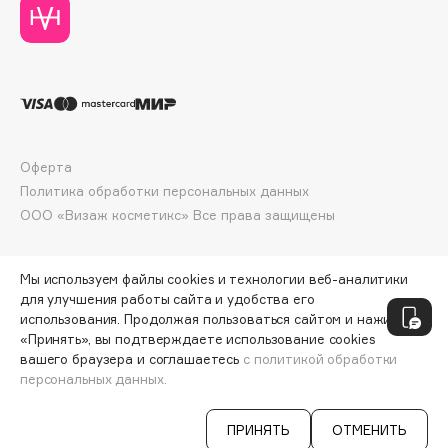
Deonica
Dessange
Dior
Divage
Dolce & Gabbana
Dolomit
Оферта
Dorco
Политика обработки персональных данных
DP Daily Perfection
ООО «Визаж косметикс» Все права защищены
Dr. Vranjes Firenze
Dr.Althea
Мы используем файлы cookies и технологии веб-аналитики
Dr.Ceuracle
для улучшения работы сайта и удобства его
использования. Продолжая пользоваться сайтом и нажимая
Dr.Jart+
«Принять», вы подтверждаете использование cookies
DSD de Luxe
вашего браузера и соглашаетесь
с политикой обработки
Dyson
персональных данных.
СООБЩИТЬ О ПОСТУПЛЕНИИ
1750 ₽
ПРИНЯТЬ
ОТМЕНИТЬ