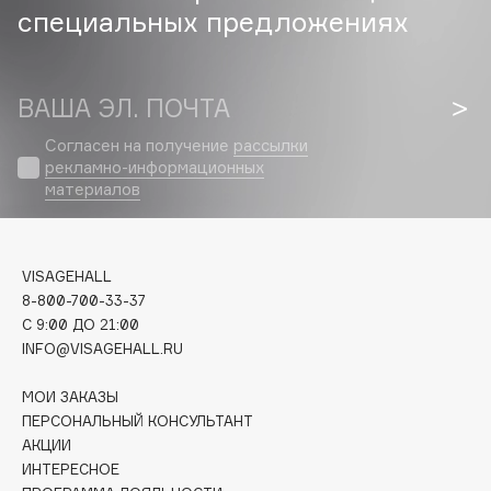
специальных предложениях
Cadence
Capelli Dorati
ВАША ЭЛ. ПОЧТА
Carbon Theory
Carmex
Согласен на получение
рассылки
Carolina Herrera
рекламно-информационных
материалов
Catrice
Celimax
Cettua
VISAGEHALL
Chupa Chups
8-800-700-33-37
Clarette
C 9:00 ДО 21:00
Clarins
INFO@VISAGEHALL.RU
Clarins Precious
МОИ ЗАКАЗЫ
Clinique
ПЕРСОНАЛЬНЫЙ КОНСУЛЬТАНТ
Clive Christian
АКЦИИ
ИНТЕРЕСНОЕ
Club De Nuit