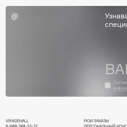
EGIA
EpilProfi
Узнав
Eigshow
Erborian
специ
Elemis
Essence
Elian Russia
Essential Parfums Paris
Elie Saab
Estrâde
ВА
F
FANE
Flipper
Согла
инфор
Farmstay
FLOEMA
Felce Azzurra
Floraïku
Fillerina
Forlle'd
ЭКСКЛЮЗИВ
Fiona Franchimon
VISAGEHALL
МОИ ЗАКАЗЫ
8-800-700-33-37
ПЕРСОНАЛЬНЫЙ КОНС