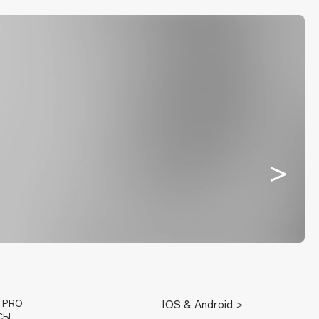
E PRO
IOS & Android >
СЫ