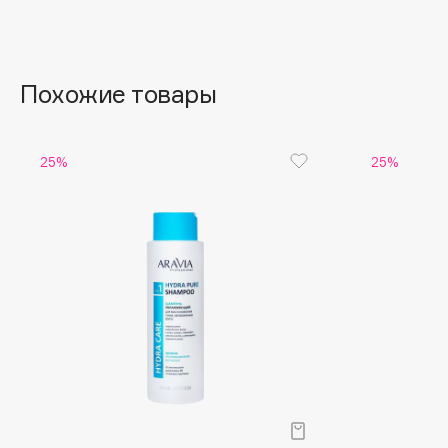
Aravia Professional
Alix Avien
Arcadia
Allies of Skin
Archetype
AMAN
Похожие товары
B
25%
25%
Babor
beautyblender
Baffy
Bebble
Balmain Hair Couture
Beverly Hills Polo Club
ЭКСКЛЮЗИВ
Biodance
Banderas
Bioderma
Basicare
Biomed
Batiste
Biorepair
Beauty Bomb
Blanx
Beauty Pati
Blistex
Beautyblades
НОВИНКА