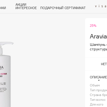
АКЦИИ
НКИ
ИНТЕРЕСНОЕ
ПОДАРОЧНЫЙ СЕРТИФИКАТ
25%
P
Q
R
S
T
U
V
W
Y
Z
А - Я
Aravia
Шампунь 
структур
НЕ
Angiopharm
KIKO Milano
ОПИСАНИЕ
Estée Lauder
Объем
Clarins
Тип проду
Страна бр
Тип волос
Для кого