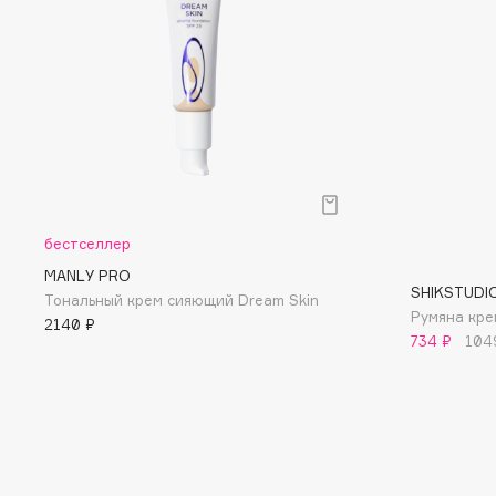
D
d'Alba
Dior
DABO
Divage
DARLING*
Dolce & Gabbana
Darphin
Dolomit
Davines
Dorco
Deonica
DP Daily Perfection
Dessange
Dr. Vranjes Firenze
бестселлер
MANLY PRO
SHIKSTUDI
Тональный крем сияющий Dream Skin
Румяна крем
2140 ₽
734 ₽
104
E
Eat My
Ella Bartsueva Brushes
Ecolatier
EMBRACE Haircare
Ecotools
Emmanuelle Jane
EGG
Enough