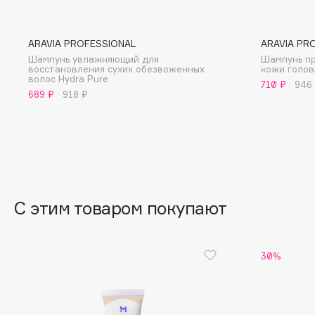
BLOME
ARAVIA PROFESSIONAL
ARAVIA PR
Шампунь увлажняющий для
Шампунь пр
восстановления сухих обезвоженных
кожи голов
C
волос Hydra Pure
710 ₽
946
689 ₽
918 ₽
Cadence
Chupa Chups
Capelli Dorati
Clarette
Carbon Theory
Clarins
Carmex
Clarins Precious
НОВИНКА
Carolina Herrera
Clinique
С этим товаром покупают
Catrice
Clive Christian
Celimax
Club De Nuit
Cettua
Collagenina
30%