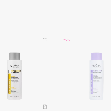
Aveda
мягкость,
потускнен
Avene
от «выгор
Шампунь п
необходим
пористым,
химически
25%
регулярно
заметно у
волос гла
Boadicea The Victorious
надежной
Bobbi Brown
BOOMSHOP
BORK
Brunello Cucinelli
Bvlgari
by TERRY
BY WISHTREND
Byredo