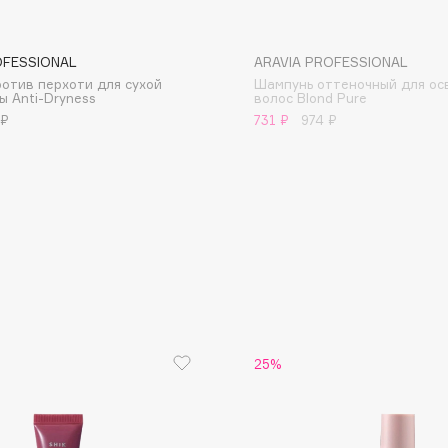
OFESSIONAL
ARAVIA PROFESSIONAL
отив перхоти для сухой
Шампунь оттеночный для ос
ы Anti-Dryness
волос Blond Pure
 ₽
731 ₽
974 ₽
Consly
Corimo
CosRX
Cottolina
Crescina
Cunzite
Curaprox
25%