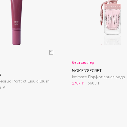
Dr.Althea
Dr.Ceuracle
Dr.Jart+
DSD de Luxe
Dyson
бестселлер
WOMЕN’SECRET
O
Intimate Парфюмерная вода
овые Perfect Liquid Blush
2767 ₽
3689 ₽
9 ₽
Estée Lauder
Etat Pur
Etude House
Etude organix