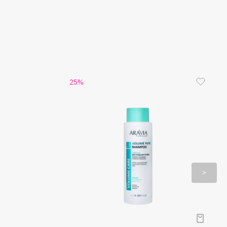
 шелковистость и блеск. Предотвращает
ие цвета окрашенных волос, а также защищает
ания» натуральные пряди.
одходит для всех типов волос, но наиболее
 волосам со слабой нарушенной структурой:
 истонченным, сухим, ломким, тусклым, а также
 обработанным волосам. Результат
25%
го применения – качество и внешний вид волос
лучшены, дефицит белка устранен, структура
дкая и эластичная, а яркость цвета под
 защитой.