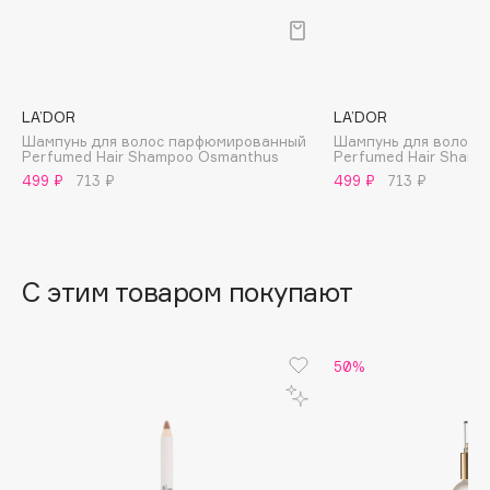
B
Babor
Baffy
LA’DOR
LA’DOR
Balmain Hair Couture
ЭКСКЛЮЗИВ
Шампунь для волос парфюмированный
Шампунь для волос 
Banderas
Perfumed Hair Shampoo Osmanthus
Perfumed Hair Shampo
499 ₽
713 ₽
499 ₽
713 ₽
Basicare
Batiste
Beauty Bomb
Beauty Pati
С этим товаром покупают
Beautyblades
НОВИНКА
beautyblender
50%
Bebble
Beverly Hills Polo Club
Biodance
Bioderma