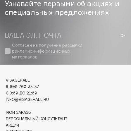
Узнавайте первыми об акциях и
специальных предложениях
Cadence
Capelli Dorati
Carbon Theory
ВАША ЭЛ. ПОЧТА
Carmex
Carolina Herrera
Согласен на получение
рассылки
рекламно-информационных
Catrice
материалов
Celimax
Cettua
Chupa Chups
VISAGEHALL
Clarette
8-800-700-33-37
Clarins
C 9:00 ДО 21:00
INFO@VISAGEHALL.RU
Clarins Precious
Clinique
МОИ ЗАКАЗЫ
Clive Christian
ПЕРСОНАЛЬНЫЙ КОНСУЛЬТАНТ
АКЦИИ
Club De Nuit