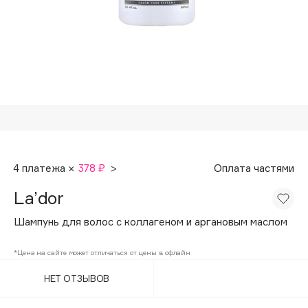
Подарки
Tom Ford
HFC
Для дома
Angiopharm
Техника
KIKO Milano
Estée Lauder
Clarins
0 - 9
4 платежа ×
378 ₽
>
Оплата частями
100BON
La’dor
22|11
Шампунь для волос с коллагеном и аргановым маслом
A
*Цена на сайте может отличаться от цены в офлайн
НЕТ ОТЗЫВОВ
Acqua di Parma
Acque di Italia