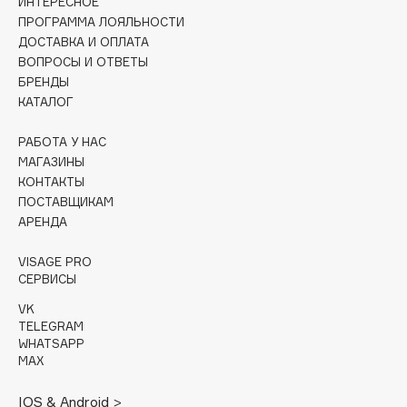
ИНТЕРЕСНОЕ
Collagenina
ПРОГРАММА ЛОЯЛЬНОСТИ
Consly
ДОСТАВКА И ОПЛАТА
Corimo
ВОПРОСЫ И ОТВЕТЫ
БРЕНДЫ
CosRX
КАТАЛОГ
Cottolina
Crescina
РАБОТА У НАС
Cunzite
МАГАЗИНЫ
КОНТАКТЫ
Curaprox
ПОСТАВЩИКАМ
АРЕНДА
D
VISAGE PRO
СЕРВИСЫ
d'Alba
VK
DABO
TELEGRAM
DARLING*
WHATSAPP
MAX
Darphin
Davines
IOS & Android >