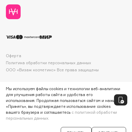
Deonica
Dessange
Dior
Divage
Dolce & Gabbana
Dolomit
Dorco
Оферта
DP Daily Perfection
Политика обработки персональных данных
ООО «Визаж косметикс» Все права защищены
Dr. Vranjes Firenze
Dr.Althea
Dr.Ceuracle
Мы используем файлы cookies и технологии веб-аналитики
для улучшения работы сайта и удобства его
Dr.Jart+
использования. Продолжая пользоваться сайтом и нажимая
DSD de Luxe
«Принять», вы подтверждаете использование cookies
Dyson
вашего браузера и соглашаетесь
с политикой обработки
персональных данных.