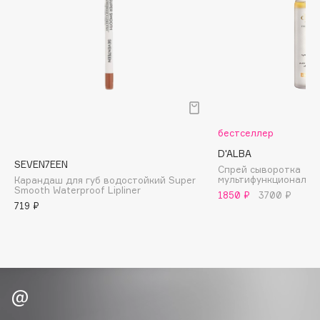
Biomed
Biorepair
Blanx
Blistex
BLOME
Boadicea The Victorious
Bobbi Brown
бестселлер
BOOMSHOP
D'ALBA
BORK
SEVEN7EEN
Спрей сыворотка
мультифункциональн
Карандаш для губ водостойкий Super
Brunello Cucinelli
Smooth Waterproof Lipliner
1850 ₽
3700 ₽
Bvlgari
719 ₽
by TERRY
BY WISHTREND
Byredo
C