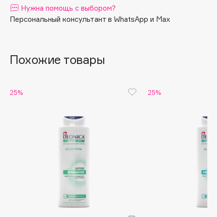
Нужна помощь с выбором?
Apagard
Персональный консультант в WhatsApp и Max
Aravia Professional
Arcadia
Archetype
Похожие товары
Architect Demidoff
ARIVE MAKEUP
25%
25%
Art&Fact
Art-Visage
Artdeco
Astra
Atelier Rebul
Augustinus Bader
Aveda
Avene