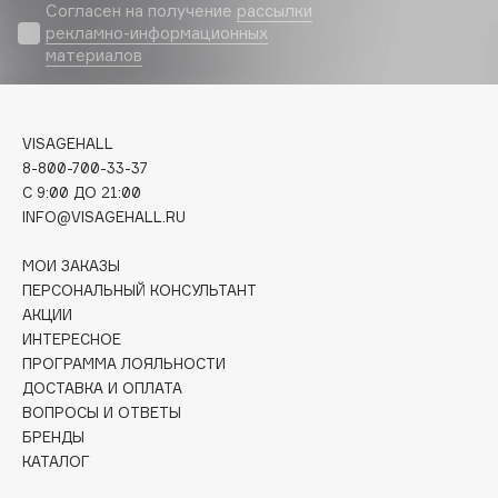
Biomed
Согласен на получение
рассылки
рекламно-информационных
Biorepair
материалов
Blanx
Blistex
BLOME
VISAGEHALL
Boadicea The Victorious
8-800-700-33-37
Bobbi Brown
C 9:00 ДО 21:00
INFO@VISAGEHALL.RU
BOOMSHOP
BORK
МОИ ЗАКАЗЫ
Brunello Cucinelli
ПЕРСОНАЛЬНЫЙ КОНСУЛЬТАНТ
АКЦИИ
Bvlgari
ИНТЕРЕСНОЕ
by TERRY
ПРОГРАММА ЛОЯЛЬНОСТИ
BY WISHTREND
ДОСТАВКА И ОПЛАТА
Byredo
ВОПРОСЫ И ОТВЕТЫ
БРЕНДЫ
КАТАЛОГ
C