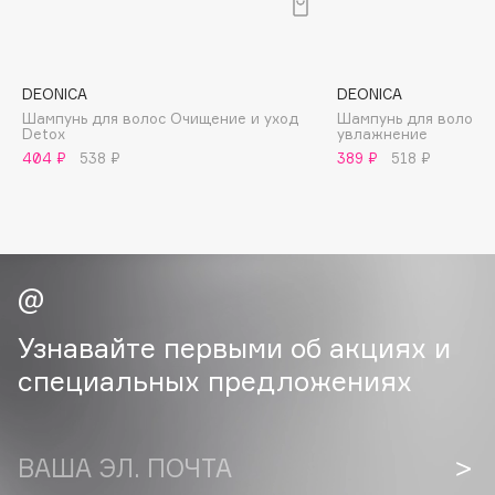
B
Babor
Baffy
DEONICA
DEONICA
Шампунь для волос Очищение и уход
Шампунь для волос 
Balmain Hair Couture
ЭКСКЛЮЗИВ
Detox
увлажнение
Banderas
404 ₽
538 ₽
389 ₽
518 ₽
Basicare
Batiste
Beauty Bomb
Beauty Pati
Beautyblades
НОВИНКА
Узнавайте первыми об акциях и
beautyblender
специальных предложениях
Bebble
Beverly Hills Polo Club
Biodance
ВАША ЭЛ. ПОЧТА
Bioderma