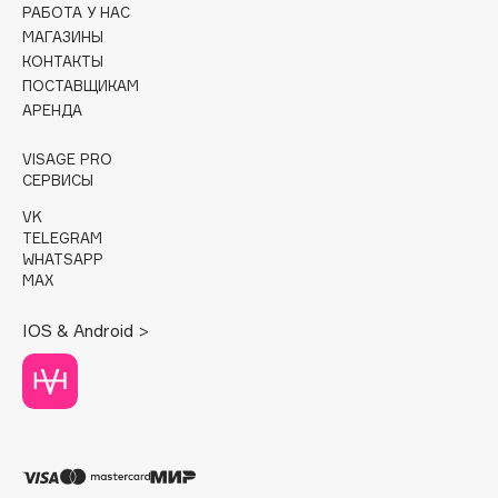
РАБОТА У НАС
МАГАЗИНЫ
Cadence
КОНТАКТЫ
Capelli Dorati
ПОСТАВЩИКАМ
Carbon Theory
АРЕНДА
Carmex
VISAGE PRO
Carolina Herrera
СЕРВИСЫ
Catrice
VK
Celimax
TELEGRAM
Cettua
WHATSAPP
MAX
Chupa Chups
Clarette
IOS & Android >
Clarins
Clarins Precious
НОВИНКА
Clinique
Clive Christian
Club De Nuit