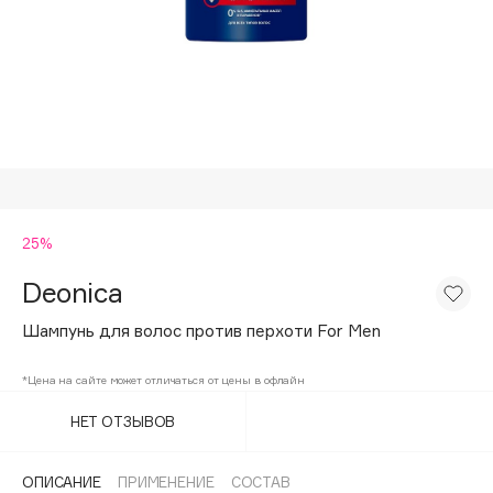
Подарки
Tom Ford
HFC
Для дома
Angiopharm
Техника
KIKO Milano
Estée Lauder
Clarins
0 - 9
25%
Deonica
100BON
22|11
Шампунь для волос против перхоти For Men
*Цена на сайте может отличаться от цены в офлайн
A
НЕТ ОТЗЫВОВ
Acqua di Parma
Acque di Italia
ОПИСАНИЕ
ПРИМЕНЕНИЕ
СОСТАВ