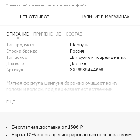
Adele for you
*Цена на сайте может отличаться от цены в офлайн
Финал лета
Advante
ЭКСКЛЮЗИВ
НЕТ ОТЗЫВОВ
НАЛИЧИЕ В МАГАЗИНАХ
1 АВГ - 31 АВГ
Aesop
Age Stop
ЭКСКЛЮЗИВ
ОПИСАНИЕ
ПРИМЕНЕНИЕ
СОСТАВ
AHFA Cosmetics
Тип продукта
Шампунь
Ajmal
Страна бренда
Россия
Тип волос
Для сухих и поврежденных
Alix Avien
Для кого
Для нее
Allies of Skin
Артикул
ЭХ99989444059
AMAN
Мягкая формула шампуня бережно очищает кожу
Amina Daudova Brushes
головы и волосы, поддерживает естественный
Amouage
гидробаланс. Придает волосам гладкость и сияние.
ЕЩЁ
Amuleto Di Casa
Гиалуроновая кислота – оказывает интенсивный
Angiopharm
ЭКСКЛЮЗИВ
увлажняющий эффект, так как обладает способностью
активно удерживать влагу.
Annbeauty
Масло Алтайской облепихи – защищает волосы от
Бесплатная доставка от 1500 ₽
Anua
обезвоживания.
Карта 10% всем зарегистрированным пользователям
Apadent
Камчатские Водоросли, Красника Курильская, Уснея