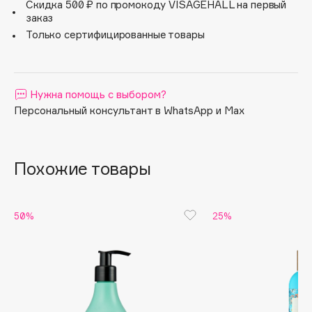
Скидка 500 ₽ по промокоду VISAGEHALL на первый
Снежная – оказывают регенерирующие функции,
Apagard
заказ
восстанавливая структуру волос.
Только сертифицированные товары
Aravia Professional
Arcadia
Archetype
Нужна помощь с выбором?
Architect Demidoff
Персональный консультант в WhatsApp и Max
ARIVE MAKEUP
Art&Fact
Art-Visage
Похожие товары
Artdeco
Astra
Atelier Rebul
50%
25%
Augustinus Bader
Aveda
Avene