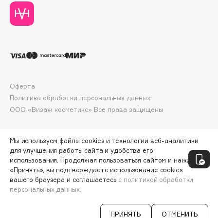
Collagenina
Consly
Corimo
CosRX
Cottolina
Crescina
Оферта
Cunzite
Политика обработки персональных данных
Curaprox
ООО «Визаж косметикс» Все права защищены
D
Мы используем файлы cookies и технологии веб-аналитики
для улучшения работы сайта и удобства его
d'Alba
использования. Продолжая пользоваться сайтом и нажимая
«Принять», вы подтверждаете использование cookies
DABO
вашего браузера и соглашаетесь
с политикой обработки
DARLING*
персональных данных.
ДОБАВИТЬ В КОРЗИНУ
575 ₽
766 ₽
Darphin
Davines
ПРИНЯТЬ
ОТМЕНИТЬ