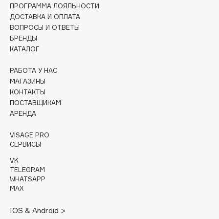
ПРОГРАММА ЛОЯЛЬНОСТИ
ДОСТАВКА И ОПЛАТА
Cadence
ВОПРОСЫ И ОТВЕТЫ
Capelli Dorati
БРЕНДЫ
Carbon Theory
КАТАЛОГ
Carmex
РАБОТА У НАС
Carolina Herrera
МАГАЗИНЫ
Catrice
КОНТАКТЫ
Celimax
ПОСТАВЩИКАМ
АРЕНДА
Cettua
Chupa Chups
VISAGE PRO
Clarette
СЕРВИСЫ
Clarins
VK
Clarins Precious
TELEGRAM
НОВИНКА
WHATSAPP
Clinique
MAX
Clive Christian
IOS & Android >
Club De Nuit